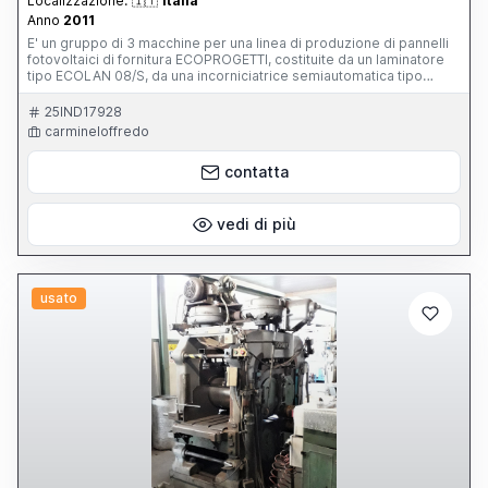
Localizzazione:
🇮🇹
Italia
Anno
2011
E' un gruppo di 3 macchine per una linea di produzione di pannelli
fotovoltaici di fornitura ECOPROGETTI, costituite da un laminatore
tipo ECOLAN 08/S, da una incorniciatrice semiautomatica tipo
ECOFRAME verticale, da un simulatore solare a LED ECOSUM 10.L. I
beni, venduti su delega, sono liberi da qualsiasi vincolo e
25IND17928
privilegio. Sono regolarmente dotati di schede tecniche e manuali
carmineloffredo
di uso e manutenzione. Il prezzo di acquisto iniziale è stato di €
530.000 + IVA e trasporto. Il prezzo di vendita complessivo è di €
contatta
121.000 (+ IVA e trasporto). NB: Le macchine sono state solo
posizionate in linea e testate, per cui hanno zero ore di
produzione.
vedi di più
usato