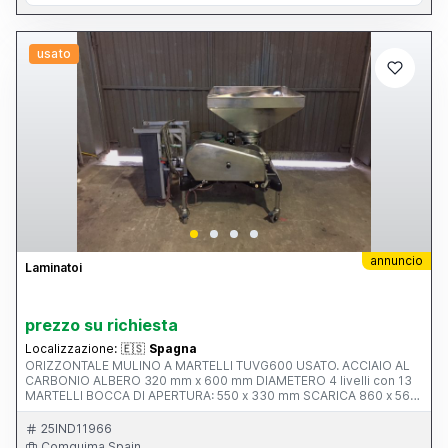
usato
annuncio
Laminatoi
prezzo su richiesta
Localizzazione:
🇪🇸
Spagna
ORIZZONTALE MULINO A MARTELLI TUVG600 USATO. ACCIAIO AL
CARBONIO ALBERO 320 mm x 600 mm DIAMETERO 4 livelli con 13
MARTELLI BOCCA DI APERTURA: 550 x 330 mm SCARICA 860 x 560
mm DIMENSIONI: 2430 x 1500 mm ALTEZZA: 2.100 millimetri
MOTORE: 150 CV / 110 kW / 1480 giri / 380/660 V PESO: 4000 KG
25IND11966
Comquima Spain