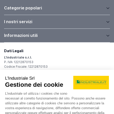
Categorie popolari
I nostri servizi
Informazioni utili
Dati Legali
L'industriale s.r.l.
P. IVA: 12212870153
Codice Fiscale: 12212870153
Sede Legale
Via Carlo Dolci, 32
20148 Milano (MI)
Italy
Registro Imprese
Iscrizione R.I.: 12212870153
REA: MI-1539011