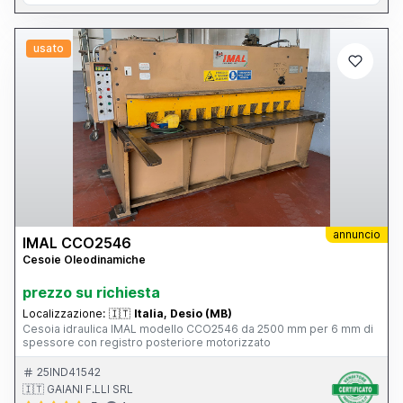
usato
annuncio
IMAL CCO2546
Cesoie Oleodinamiche
prezzo su richiesta
Localizzazione:
🇮🇹
Italia, Desio (MB)
Cesoia idraulica IMAL modello CCO2546 da 2500 mm per 6 mm di
spessore con registro posteriore motorizzato
25IND41542
🇮🇹 GAIANI F.LLI SRL