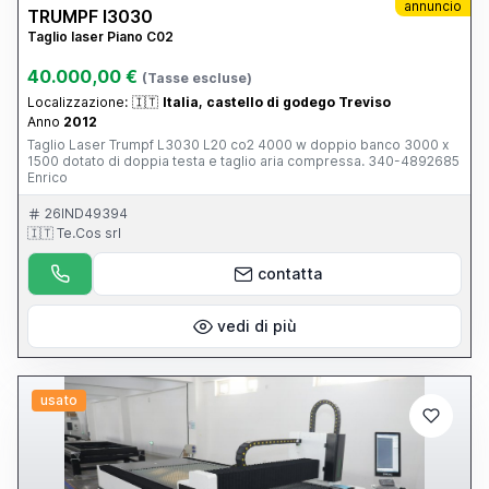
annuncio
TRUMPF l3030
Taglio laser Piano C02
40.000,00 €
(Tasse escluse)
Localizzazione:
🇮🇹
Italia, castello di godego Treviso
Anno
2012
Taglio Laser Trumpf L3030 L20 co2 4000 w doppio banco 3000 x
1500 dotato di doppia testa e taglio aria compressa. 340-4892685
Enrico
26IND49394
🇮🇹 Te.Cos srl
contatta
vedi di più
usato