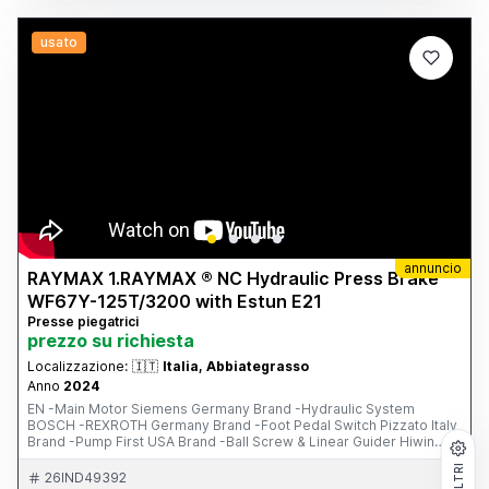
foto/video Possibilità di visione e prova su appuntamento.
usato
annuncio
RAYMAX 1.RAYMAX ® NC Hydraulic Press Brake
WF67Y-125T/3200 with Estun E21
Presse piegatrici
prezzo su richiesta
Localizzazione:
🇮🇹
Italia, Abbiategrasso
Anno
2024
EN -Main Motor Siemens Germany Brand -Hydraulic System
BOSCH -REXROTH Germany Brand -Foot Pedal Switch Pizzato Italy
Brand -Pump First USA Brand -Ball Screw & Linear Guider Hiwin
Chinese Brand -Electrical System Schneider France Brand -PLC,
FILTRI
Inverter and Safety Relay -One Set of Standard Punch & Die -------
26IND49392