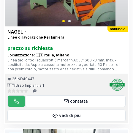
annuncio
NAGEL -
Linee di lavorazione Per lamiera
prezzo su richiesta
Localizzazione:
🇮🇹
Italia, Milano
Linea taglio fogli (quadrotti ) marca "NAGEL" 600 x3 mm. max. -
costituita da: Aspo a cassetta motorizzato , portata 60 Pince-roll
con premirotolo, motorizzato Ansa negativa a rulli , comando
idraulico Introduttore a Spianatrice idraulica , di precisione con
comparatore, n.21 rulli diam.30 mm Gruppo di misura Cesoia
26IND49447
orientabile idraulica Rulliera Raccoglitore a forbice Pompa idraulica
🇮🇹 Urso Impianti srl
35 Kw , per il comando della spianatrice, ansa e cesoia .
contatta
vedi di più