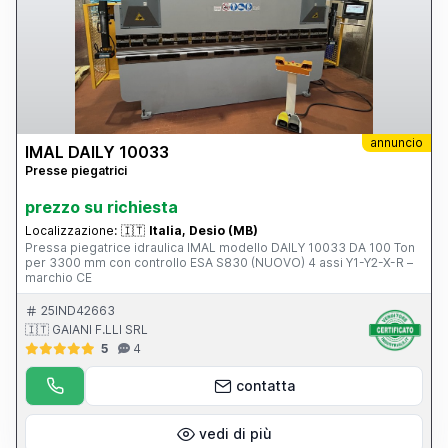
annuncio
IMAL DAILY 10033
Presse piegatrici
prezzo su richiesta
Localizzazione:
🇮🇹
Italia, Desio (MB)
Pressa piegatrice idraulica IMAL modello DAILY 10033 DA 100 Ton
per 3300 mm con controllo ESA S830 (NUOVO) 4 assi Y1-Y2-X-R –
marchio CE
25IND42663
🇮🇹 GAIANI F.LLI SRL
5
4
contatta
vedi di più