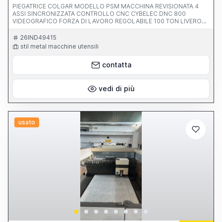
PIEGATRICE COLGAR MODELLO PSM MACCHINA REVISIONATA 4
ASSI SINCRONIZZATA CONTROLLO CNC CYBELEC DNC 800
VIDEOGRAFICO FORZA DI LAVORO REGOLABILE 100 TON LIVERO
PASSAGGIO FRA I MONTANTI 2600 MM MASSIMA LUNGHEZZA
UTILE 3100 MM INCAVO FRA I MONTANTI 350 MM CORSA
26IND49415
REGOLABILE 200 MM VELOCITA DISCESA REGOLABILE 100 MM/S DI
stil metal macchine utensili
LAVORO 0-20 MM/SEC DI RITORNO 0-112 MM/SEC DISTANZA
MASSIMA FRA TAVOLA E PESTINE 400 MM PRESSIONE D'ESERCIZIO
contatta
290 BAR POTENZA MOTORE 15 KW PESO 8000 KG CORSA ASSE X
750 MM CORSA ASSE R 150 MM
vedi di più
usato