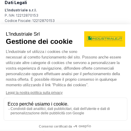
Dati Legali
L'industriale s.r.l.
P. IVA: 12212870153
Codice Fiscale: 12212870153
Sede Legale
Via Carlo Dolci, 32
20148 Milano (MI)
Italy
Registro Imprese
Iscrizione R.I.: 12212870153
REA: MI-1539011
Capitale sociale: Euro 10.400,00 i.v.
Contatti
info@industriale.it
PEC:
industriale@pec.industriale.it
02 8969 3116
© 2026 L'industriale s.r.l. - Tutti i diritti riservati
Informativa privacy - Cookie
|
Condizioni di navigazione
|