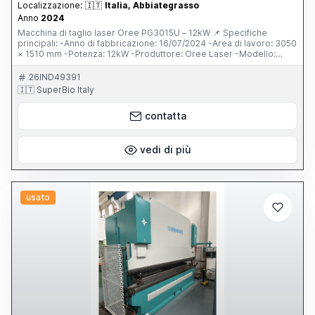
Localizzazione:
🇮🇹
Italia, Abbiategrasso
Anno
2024
Macchina di taglio laser Oree PG3015U – 12kW 📌 Specifiche
principali: -Anno di fabbricazione: 16/07/2024 -Area di lavoro: 3050
× 1510 mm -Potenza: 12kW -Produttore: Oree Laser -Modello:
PG3015U -Stato: quasi nuova (meno di 5 ore di taglio) 📌
Componenti e accessori inclusi: -Testa laser BOCI Auto Focus
26IND49391
BLT642H -Sistema di controllo FSCUT 8000 -Armadio di controllo
🇮🇹 SuperBio Italy
indipendente -Servo motore YASKAWA -Chiller ad acqua S&A -
Valvola proporzionale SMC -Stabilizzatore SBW-150KVA -
contatta
Compressore d’aria -Sistema di esaustione (tubi di esaustione) 📌
Alimentazione: -380V, 50Hz, 3ph
vedi di più
usato