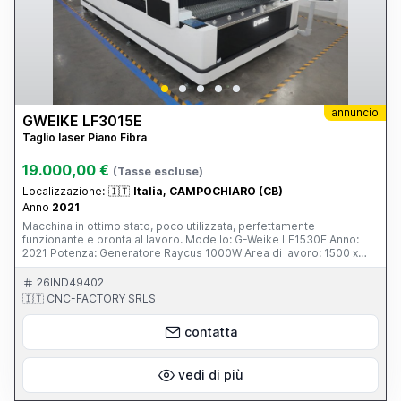
annuncio
GWEIKE LF3015E
Taglio laser Piano Fibra
19.000,00 €
(Tasse escluse)
Localizzazione:
🇮🇹
Italia, CAMPOCHIARO (CB)
Anno
2021
Macchina in ottimo stato, poco utilizzata, perfettamente
funzionante e pronta al lavoro. Modello: G-Weike LF1530E Anno:
2021 Potenza: Generatore Raycus 1000W Area di lavoro: 1500 x
3000 mm (o 1530 x 3050 mm) Caratteristiche principali: Taglio di
alta precisione su acciaio al carbonio, inox, alluminio e altri metalli
26IND49402
Eccellente qualità di taglio su spessori fino a 8 mm su ferro e 4 mm
🇮🇹 CNC-FACTORY SRLS
su inox (a seconda del materiale) Motori servo, guide di alta qualità
e struttura robusta tipica G-Weike Sistema di controllo user-
contatta
friendly Consumi energetici contenuti rispetto a macchine più
potenti Ideale per carpenteria leggera/media, produzione di
particolari, cancelli, arredo metallico, componenti industriali Motivo
della vendita: upgrade a potenza superiore. La macchina è stata
vedi di più
sempre manutenuta con ricambi originali ed è visibile in funzione.
Prezzo: trattabile - contattami per maggiori informazioni e