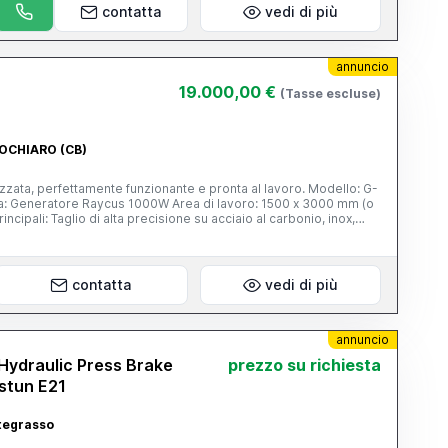
contatta
vedi di più
annuncio
19.000,00 €
(Tasse escluse)
POCHIARO (CB)
izzata, perfettamente funzionante e pronta al lavoro. Modello: G-
us 1000W Area di lavoro: 1500 x 3000 mm (o
o al carbonio, inox,
 qualità di taglio su spessori fino a 8 mm su ferro e 4 mm su inox
rvo, guide di alta qualità e struttura robusta tipica G-Weike
 Consumi energetici contenuti rispetto a macchine più potenti
a, produzione di particolari, cancelli, arredo metallico,
contatta
vedi di più
nali ed è visibile in funzione. Prezzo: trattabile - contattami
ideo Possibilità di visione e prova su appuntamento.
annuncio
ydraulic Press Brake
prezzo su richiesta
stun E21
ategrasso