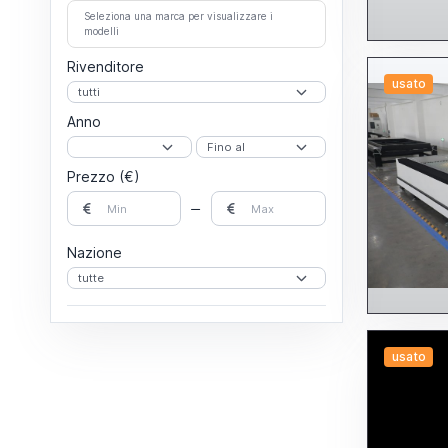
Seleziona una marca per visualizzare i
modelli
Rivenditore
usato
Anno
Prezzo (€)
Nazione
usato