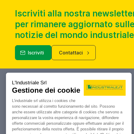
Iscriviti alla nostra newslette
per rimanere aggiornato sulle
notizie del mondo industriale
Iscriviti
Contattaci
Industriale.it
Il tuo portale di riferimento per
compravendita, aste e liquidazioni di
macchine utensili e macchinari
industriali.