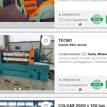
idraulico Introduttore a Spianatric
Gruppo di misura Cesoia orientabil
, per il comando della spianatrice,
26IND49447
🇮🇹 Urso Impianti srl
TECNO
Cesoie Altre cesoie
Localizzazione:
🇮🇹
Italia, Milan
Cesoia a lame circolari, luce fra 
26IND49446
🇮🇹 Urso Impianti srl
COLGAR 3000 x 100 ton