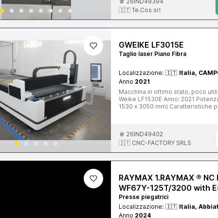
26IND49394
🇮🇹 Te.Cos srl
GWEIKE LF3015E
Taglio laser Piano Fibra
Localizzazione:
🇮🇹
Italia, CAM
Anno
2021
Macchina in ottimo stato, poco util
Weike LF1530E Anno: 2021 Potenza: Generatore Rayc
1530 x 3050 mm) Caratteristiche principali: Taglio di alta precisione su acciai
alluminio e altri metalli Eccellente
(a seconda del materiale) Motori se
Sistema di controllo user-friendly
26IND49402
Ideale per carpenteria leggera/medi
componenti industriali Motivo della vendita: upgrade a potenza superiore. La macchina è stata
🇮🇹 CNC-FACTORY SRLS
sempre manutenuta con ricambi origi
per maggiori informazioni e foto/v
RAYMAX 1.RAYMAX ® NC H
WF67Y-125T/3200 with E
Presse piegatrici
Localizzazione:
🇮🇹
Italia, Abbi
Anno
2024