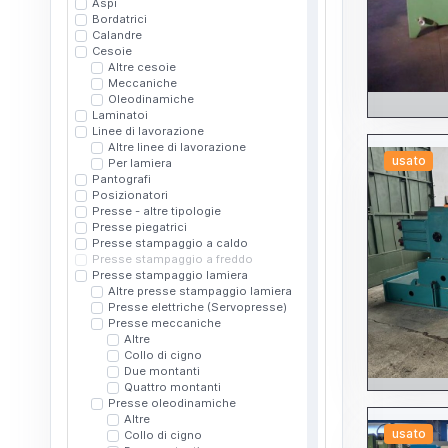
Aspi
Bordatrici
Calandre
Cesoie
Altre cesoie
Meccaniche
Oleodinamiche
Laminatoi
Linee di lavorazione
Altre linee di lavorazione
usato
Per lamiera
Pantografi
Posizionatori
Presse - altre tipologie
Presse piegatrici
Presse stampaggio a caldo
Presse stampaggio a freddo
Presse stampaggio lamiera
Altre presse stampaggio lamiera
Presse elettriche (Servopresse)
Presse meccaniche
Altre
Collo di cigno
Due montanti
Quattro montanti
Presse oleodinamiche
Altre
usato
Collo di cigno