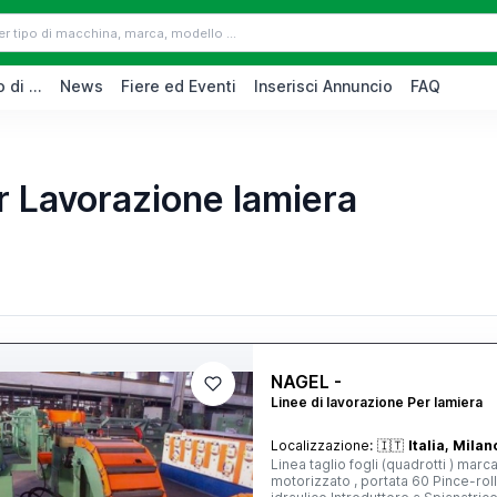
 di ...
News
Fiere ed Eventi
Inserisci Annuncio
FAQ
r Lavorazione lamiera
NAGEL -
Linee di lavorazione Per lamiera
Localizzazione:
🇮🇹
Italia, Milan
Linea taglio fogli (quadrotti ) mar
motorizzato , portata 60 Pince-roll con premirotolo, motorizzato Ansa negativa a rulli , comando