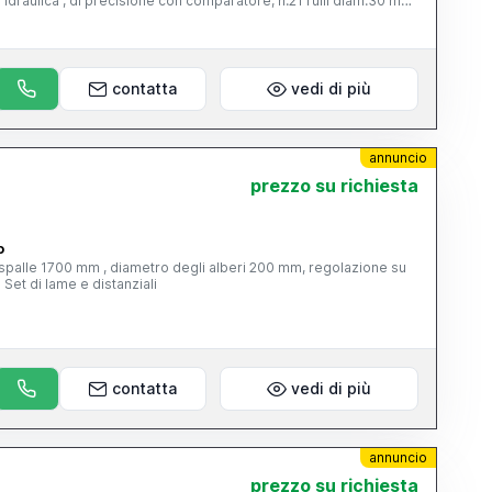
e idraulica , di precisione con comparatore, n.21 rulli diam.30 mm
e idraulica Rulliera Raccoglitore a forbice Pompa idraulica 35 Kw
 ansa e cesoia .
contatta
vedi di più
annuncio
prezzo su richiesta
o
le spalle 1700 mm , diametro degli alberi 200 mm, regolazione su
eccentrici, pareggiatore , riduttore Set di lame e distanziali
contatta
vedi di più
annuncio
prezzo su richiesta