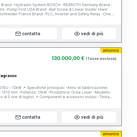
 Brand -Hydraulic System BOSCH -REXROTH Germany Brand -
and -Pump First USA Brand -Ball Screw & Linear Guider Hiwin
Schneider France Brand -PLC, Inverter and Safety Relay -One
) -Pedale di comando: Pizzato (Italia) -Pompa idraulica: First
uide lineari: Hiwin -Impianto elettrico: Schneider Electric (Francia)
 -Un set di punzone e matrice standard
contatta
vedi di più
annuncio
130.000,00 €
(Tasse escluse)
ategrasso
: -Anno di fabbricazione:
ponenti e accessori inclusi: -Testa
istema di controllo FSCUT 8000 -Armadio di controllo
WA -Chiller ad acqua S&A -Valvola proporzionale SMC -
sore d’aria -Sistema di esaustione (tubi di esaustione) 📌
contatta
vedi di più
annuncio