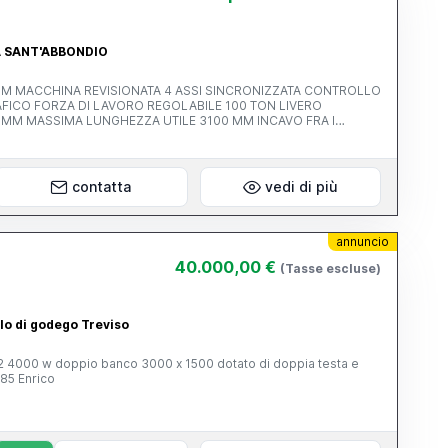
RA SANT'ABBONDIO
 TON LIVERO
AVO FRA I
contatta
vedi di più
annuncio
40.000,00 €
(Tasse escluse)
ello di godego Treviso
ta e
85 Enrico