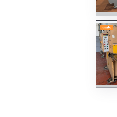
usato