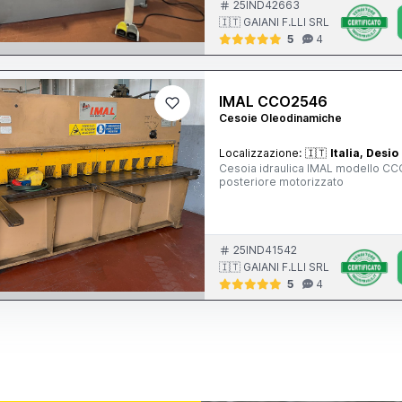
25IND42663
🇮🇹 GAIANI F.LLI SRL
5
4
IMAL CCO2546
Cesoie Oleodinamiche
Localizzazione:
🇮🇹
Italia, Desio
Cesoia idraulica IMAL modello C
posteriore motorizzato
25IND41542
🇮🇹 GAIANI F.LLI SRL
5
4