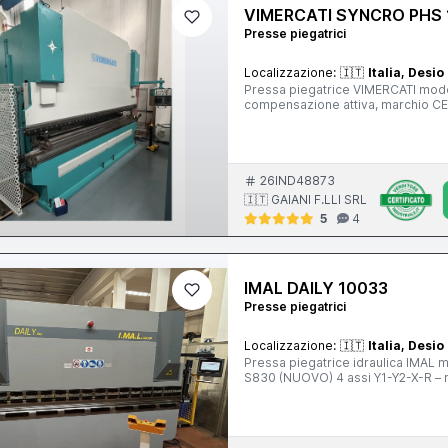
VIMERCATI SYNCRO PHS 
Presse piegatrici
Localizzazione:
🇮🇹
Italia, Desio
Pressa piegatrice VIMERCATI mode
compensazione attiva, marchio C
26IND48873
🇮🇹 GAIANI F.LLI SRL
5
4
IMAL DAILY 10033
Presse piegatrici
Localizzazione:
🇮🇹
Italia, Desio
Pressa piegatrice idraulica IMAL
S830 (NUOVO) 4 assi Y1-Y2-X-R – 