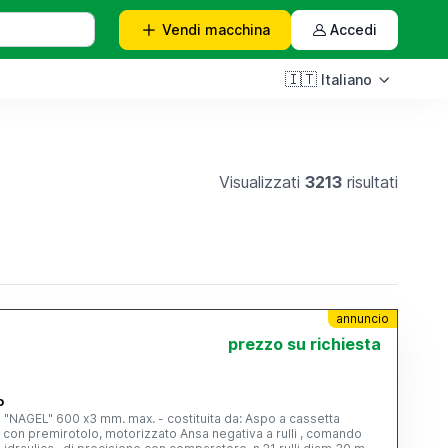
Vendi
macchina
Accedi
🇮🇹
Italiano
Visualizzati
3213
risultati
annuncio
prezzo su richiesta
o
ca "NAGEL" 600 x3 mm. max. - costituita da: Aspo a cassetta