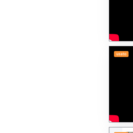
usato