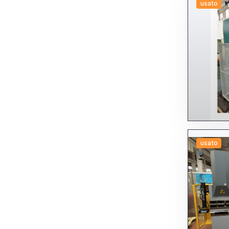
usato
usato