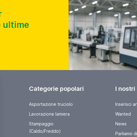
r
 ultime
Categorie popolari
I nostri
Asportazione truciolo
Inserisci a
Lavorazione lamiera
Wanted
Stampaggio
News
(Caldo/Freddo)
Parliamo di 