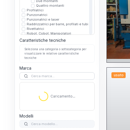
Due montanti
Quattro montanti
Profilatrici
Punzonatrici
Punzonatrici e laser
Raddrizzatrici per barre, profilati e tubi
Rivettatrici
Robot, Cobot, Manipolatori
Altri robot cobot manipolatori
Caratteristiche tecniche
Per saldatura
Rullatrici
Seleziona una categoria o sottocategoria per
Sbarbatrici sbavatrici
visualizzare le relative caratteristiche
Scantonatrici
tecniche
Smussatrici
Spianatrici
Marca
Taglio laser
usato
3D
Altri
C02
Fibra
Caricamento...
Altro
Caricamento...
Laser tubo
Piano
Altri
C02
Modelli
Fibra
Taglio plasma