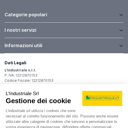
Categorie popolari
I nostri servizi
Informazioni utili
Dati Legali
L'industriale s.r.l.
P. IVA: 12212870153
Codice Fiscale: 12212870153
Sede Legale
Via Carlo Dolci, 32
20148 Milano (MI)
Italy
Registro Imprese
Iscrizione R.I.: 12212870153