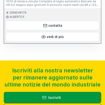
12/10 di lamiera zincata Completa di taglio automatico Bancale da
mtl 6,5 doppio aspo girevole Si possono usare nastri da 88 a 133
mm ., attualmente è stata regolata erifunziona benissimo .
completa delle dime da 127 mm a 1550 mm vendiamo solo in italia
25IND48176
o tramite intermediario italiano ho foto e video ma non riesco a
ALBERTO.F
caricarli, vendo assieme kg 4500 di lamiera zincata sv 99 mmz 200
in rotoli da 8 -10/10a €/kg 0.6
contatta
vedi di più
Iscriviti alla nostra newsletter
per rimanere aggiornato sulle
ultime notizie del mondo industriale
Iscriviti