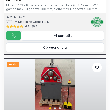
Anno
2012
Id. no. 6473 - Rullatrice a pettini piani, bulllone Ø 12-22 mm (M24),
gambo max. lunghezza 300 mm, filetto max. lunghezza 150 mm
25IND47718
🇮🇹 BM Macchine Utensili S.r.l.
4.5
2
contatta
vedi di più
usato