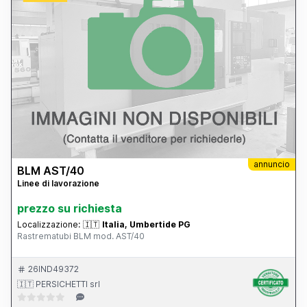
annuncio
BLM AST/40
Linee di lavorazione
prezzo su richiesta
Localizzazione:
🇮🇹
Italia, Umbertide PG
Rastrematubi BLM mod. AST/40
26IND49372
🇮🇹 PERSICHETTI srl