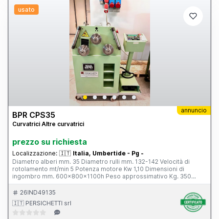
usato
annuncio
BPR CPS35
Curvatrici Altre curvatrici
prezzo su richiesta
Localizzazione:
🇮🇹
Italia, Umbertide - Pg -
Diametro alberi mm. 35 Diametro rulli mm. 132-142 Velocità di
rotolamento mt/min 5 Potenza motore Kw 1,10 Dimensioni di
ingombro mm. 600x800x1100h Peso approssimativo Kg. 350
COMPLETA DI: - Posizionatore - Tre rulli motorizzati - N. 01 serie
rulli standard
26IND49135
🇮🇹 PERSICHETTI srl