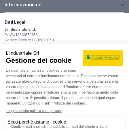
Informazioni utili
Dati Legali
L'industriale s.r.l.
P. IVA: 12212870153
Codice Fiscale: 12212870153
Sede Legale
Via Carlo Dolci, 32
20148 Milano (MI)
Italy
Registro Imprese
Iscrizione R.I.: 12212870153
REA: MI-1539011
Capitale sociale: Euro 10.400,00 i.v.
Contatti
info@industriale.it
PEC:
industriale@pec.industriale.it