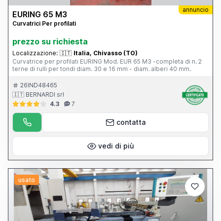
annuncio
EURING 65 M3
Curvatrici Per profilati
prezzo su richiesta
Localizzazione:
🇮🇹
Italia, Chivasso (TO)
Curvatrice per profilati EURING Mod. EUR 65 M3 -completa di n. 2
terne di rulli per tondi diam. 30 e 16 mm - diam. alberi 40 mm.
26IND48465
🇮🇹 BERNARDI srl
4.3
7
contatta
vedi di più
usato