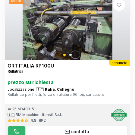
usato
annuncio
ORT ITALIA RP100U
Rullatrici
prezzo su richiesta
Localizzazione:
🇮🇹
Italia, Collegno
Rullatrice per filetti, forza di rullatura 96 ton, caricatore
25IND48315
🇮🇹 BM Macchine Utensili S.r.l.
4.5
2
contatta