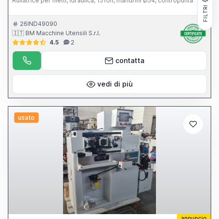
Rullatrice per filetti, idraulica, 15Ton, mandrini Ø54, contropunta
FILTRI
26IND49090
🇮🇹 BM Macchine Utensili S.r.l.
4.5
2
contatta
vedi di più
usato
annuncio