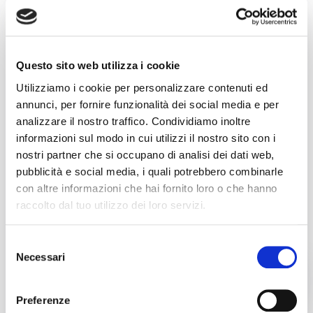
usato
Questo sito web utilizza i cookie
Utilizziamo i cookie per personalizzare contenuti ed
annunci, per fornire funzionalità dei social media e per
analizzare il nostro traffico. Condividiamo inoltre
informazioni sul modo in cui utilizzi il nostro sito con i
annuncio
CATERPILLAR 00
nostri partner che si occupano di analisi dei dati web,
Carrelli elevatori Altri carrelli elevatori
pubblicità e social media, i quali potrebbero combinarle
con altre informazioni che hai fornito loro o che hanno
prezzo su richiesta
raccolto dal tuo utilizzo dei loro servizi.
Localizzazione:
🇮🇹
Italia, Chivasso (TO)
Carrello elevatore elettronico CATERPILLAR - 3 ruote - portata 15
q.li - montante triplex - alzata - bandiera - traslatore e idroguida
Selezione
25IND47944
Necessari
del
🇮🇹 BERNARDI srl
consenso
FILTRI
4.3
7
Preferenze
contatta