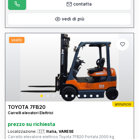
indicativi e possono essere modificati senza preavviso e pertanto
contatta
essi non devono essere ritenuti impegnativi
vedi di più
usato
annuncio
TOYOTA 7FB20
Carrelli elevatori Elettrici
prezzo su richiesta
Localizzazione:
🇮🇹
Italia, VARESE
Carrello elevatore elettrico Toyota 7FB20 Portata 2000 kg