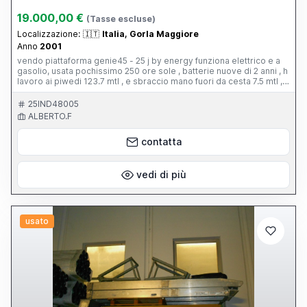
19.000,00 €
(Tasse escluse)
Localizzazione:
🇮🇹
Italia, Gorla Maggiore
Anno
2001
vendo piattaforma genie45 - 25 j by energy funziona elettrico e a
gasolio, usata pochissimo 250 ore sole , batterie nuove di 2 anni , h
lavoro ai piwedi 123.7 mtl , e sbraccio mano fuori da cesta 7.5 mtl ,
peso 7600 kg , eseguiti vari lavori negl anni come cambio tubazioni
olio , premistoppa sui pistoni . revisione eseguita in ottobre 2025
25IND48005
ALBERTO.F
contatta
vedi di più
usato