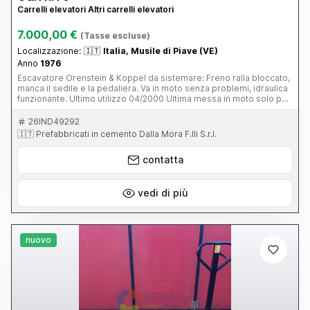
Carrelli elevatori Altri carrelli elevatori
7.000,00 €
(Tasse escluse)
Localizzazione:
🇮🇹
Italia, Musile di Piave (VE)
Anno
1976
Escavatore Orenstein & Koppel da sistemare: Freno ralla bloccato,
manca il sedile e la pedaliera. Va in moto senza problemi, idraulica
funzionante. Ultimo utilizzo 04/2000 Ultima messa in moto solo per
spostarlo 12/2022 disponibile video della messa in moto su
richiesta. Ore : 3.400 h
26IND49292
🇮🇹 Prefabbricati in cemento Dalla Mora F.lli S.r.l.
contatta
vedi di più
nuovo