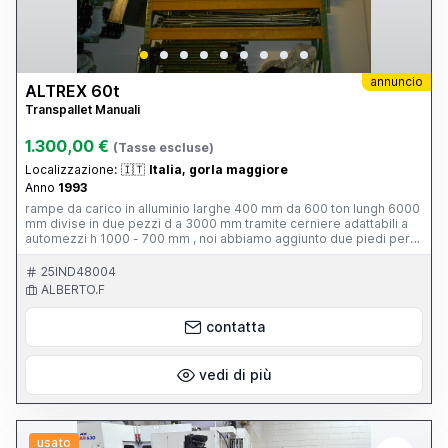
annuncio
ALTREX 60t
Transpallet Manuali
1.300,00 €
(Tasse escluse)
Localizzazione:
🇮🇹
Italia, gorla maggiore
Anno
1993
rampe da carico in alluminio larghe 400 mm da 600 ton lungh 6000
mm divise in due pezzi d a 3000 mm tramite cerniere adattabili a
automezzi h 1000 - 700 mm , noi abbiamo aggiunto due piedi per
aumentare la portata a 80 qli . peso cad 52 kg
25IND48004
ALBERTO.F
contatta
vedi di più
usato