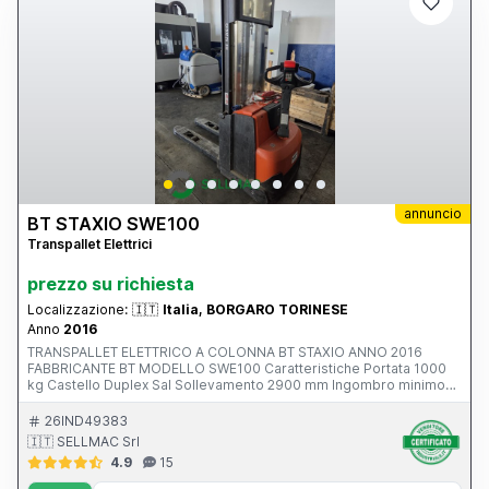
annuncio
BT STAXIO SWE100
Transpallet Elettrici
prezzo su richiesta
Localizzazione:
🇮🇹
Italia, BORGARO TORINESE
Anno
2016
TRANSPALLET ELETTRICO A COLONNA BT STAXIO ANNO 2016
FABBRICANTE BT MODELLO SWE100 Caratteristiche Portata 1000
kg Castello Duplex Sal Sollevamento 2900 mm Ingombro minimo
1951 mm Forche lunghezza 1150 mm Ruota trazione in topthane
Rulli forche singoli in poliuretano Ruote pivottanti in poliuretano
26IND49383
Protezione anticesoiamento in plexiglass Completo di batteria
🇮🇹 SELLMAC Srl
24V/225Ah con rabbocco automatico e tanica Raddrizzatore a
4.9
15
risparmio energetico Fronius mod. Selectiva 2040 Macchina
provvista di manuale operatore Tutti i dati tecnici riportati sono