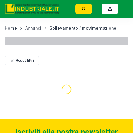
Home
Annunci
Sollevamento / movimentazione
C
Visualizzati
332
risultati
Reset filtri
usato