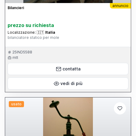
annuncio
Bilancieri
prezzo su richiesta
Localizzazione:
🇮🇹
Italia
bilanciatore statico per mole
25IND5588
mtt
contatta
vedi di più
usato