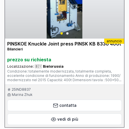
annuncio
PINSKOE Knuckle Joint press PINSK KB 8336 400t
Bilancieri
prezzo su richiesta
Localizzazione:
🇧🇾
Bielorussia
Condizione: totalemente modernizzata, totalmente completa,
eccelente condicione di funzionamento Anno di produzione: 1990/
modernizzato nel 2015 Capacitá: 400t Dimensioni tavola : 500x500
mm Corsa slitta : 130 mm Skype: marinazhuk2411
25IND8837
Marina Zhuk
contatta
vedi di più