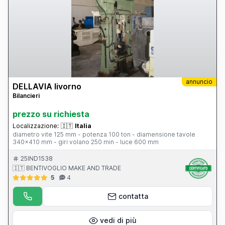
desiderano ampliare la propria capacità produttiva con una
soluzione industriale affidabile e performante. Disponibile per
visione e prova operativa. Per maggiori informazioni, foto e
dettagli tecnici, contattare direttamente.
annuncio
DELLAVIA livorno
Bilancieri
prezzo su richiesta
Localizzazione:
🇮🇹
Italia
diametro vite 125 mm - potenza 100 ton - diamensione tavole
340x410 mm - giri volano 250 min - luce 600 mm
25IND1538
🇮🇹 BENTIVOGLIO MAKE AND TRADE
5
4
contatta
vedi di più