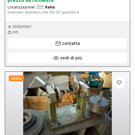
prezzo su richiesta
Localizzazione:
🇮🇹
Italia
bilancieri diametro vite 40-50 quantita 4
25IND5587
mtt
contatta
vedi di più
usato