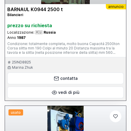
annuncio
BARNAUL K0944 2500 t
Bilancieri
prezzo su richiesta
Localizzazione:
🇷🇺
Russia
Anno
1987
Condizione: totalmente completa, molto buona Capacitá 2500ton
Corsa slitta mm 190 Colpi al minuto 20 Distanza massima tra la
tavola e la slitta (nella posizione inferiore della slitta) mm 560
Dimensioni tavola, mm 1250x1250 Skype: marinazhuk2411
25IND8825
Marina Zhuk
contatta
vedi di più
usato