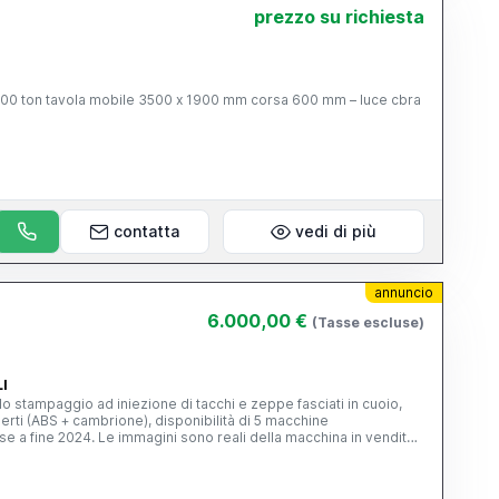
-B) : mm 1900 PESO MASSIMO DELLA PRESSA
prezzo su richiesta
0 KG approx.
contatta
vedi di più
annuncio
6.000,00 €
(Tasse escluse)
LI
 lo stampaggio ad iniezione di tacchi e zeppe fasciati in cuoio,
erti (ABS + cambrione), disponibilità di 5 macchine
e a fine 2024. Le immagini sono reali della macchina in vendita,
serzionisti. RIF.D32 Settore Attrezzature e