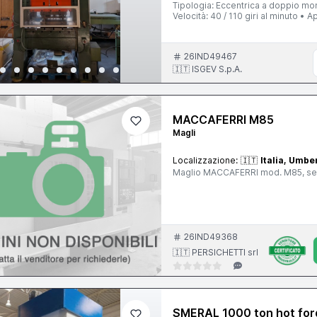
Tipologia: Eccentrica a doppio mo
Velocità: 40 / 110 giri al minuto •
sempre stata utilizzata esclusivam
precisione e cura nel ciclo di lav
Disponibile per il ritiro. Prezzo e de
26IND49467
🇮🇹 ISGEV S.p.A.
MACCAFERRI M85
Magli
Localizzazione:
🇮🇹
Italia, Umbe
Maglio MACCAFERRI mod. M85, s
26IND49368
🇮🇹 PERSICHETTI srl
SMERAL 1000 ton hot for