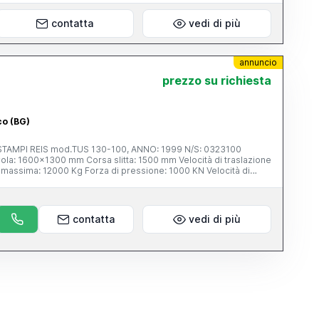
contatta
vedi di più
annuncio
 telefono e offerte a ribasso saranno automaticamente
prezzo su richiesta
co (BG)
 REIS mod.TUS 130-100, ANNO: 1999 N/S: 0323100
contatta
vedi di più