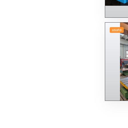
usato