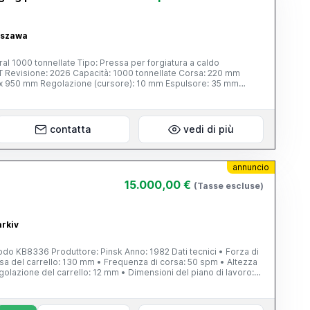
rszawa
al 1000 tonnellate Tipo: Pressa per forgiatura a caldo
T Revisione: 2026 Capacità: 1000 tonnellate Corsa: 220 mm
95 x 950 mm Regolazione (cursore): 10 mm Espulsore: 35 mm
e
contatta
vedi di più
annuncio
15.000,00 €
(Tasse escluse)
arkiv
6 Produttore: Pinsk Anno: 1982 Dati tecnici • Forza di
rsa del carrello: 130 mm • Frequenza di corsa: 50 spm • Altezza
olazione del carrello: 12 mm • Dimensioni del piano di lavoro:
0 mm Espulsore inferiore • Corsa: 80 mm •
ri/min Dimensioni complessive: 1980 × 1240 × 2800 mm Peso: 8500 kg