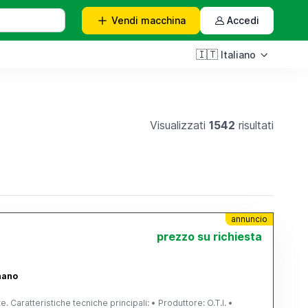
Vendi
macchina
Accedi
🇮🇹
Italiano
Visualizzati
1542
risultati
annuncio
prezzo su richiesta
gnano
Caratteristiche tecniche principali: • Produttore: O.T.I. •