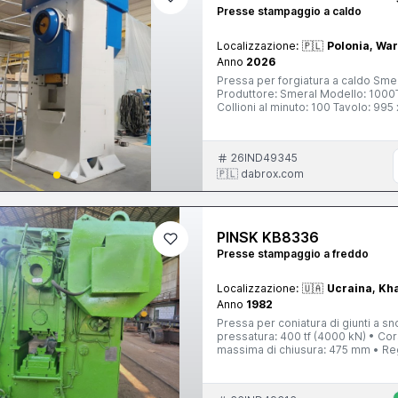
Presse stampaggio a caldo
Localizzazione:
🇵🇱
Polonia, Wa
Anno
2026
Pressa per forgiatura a caldo Smer
Produttore: Smeral Modello: 1000
Collioni al minuto: 100 Tavolo: 9
Motore: 50 kW Peso: 43 tonnellat
26IND49345
🇵🇱 dabrox.com
PINSK KB8336
Presse stampaggio a freddo
Localizzazione:
🇺🇦
Ucraina, Kh
Anno
1982
Pressa per coniatura di giunti a snodo KB833
pressatura: 400 tf (4000 kN) • Co
massima di chiusura: 475 mm • Reg
500 × 500 mm • Spessore della piastra di supporto: 10
Forza: 12 tf Espulsore superiore • Corsa: 10 mm • Forza: 4 tf Motore principale • Potenza: 19 kW •
Velocità: 940 gi