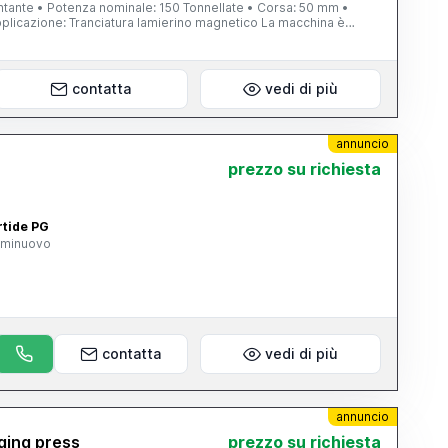
ntante • Potenza nominale: 150 Tonnellate • Corsa: 50 mm •
 Applicazione: Tranciatura lamierino magnetico La macchina è
ente per la tranciatura di lamierini magnetici, garantendo
oro. Attualmente è completamente funzionante e visionabile.
ttagli logistici su richiesta
contatta
vedi di più
annuncio
prezzo su richiesta
rtide PG
eminuovo
contatta
vedi di più
annuncio
ging press
prezzo su richiesta