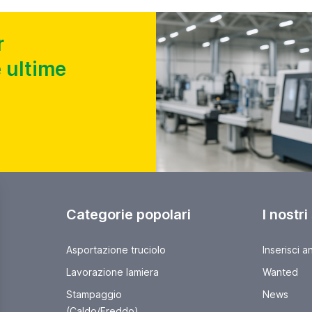
r
 ultime
Categorie popolari
I nostri
Asportazione truciolo
Inserisci a
Lavorazione lamiera
Wanted
Stampaggio
News
(Caldo/Freddo)