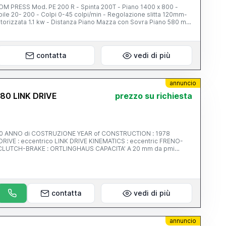
tta 120mm-
orizzata 1.1 kw - Distanza Piano Mazza con Sovra Piano 580 mm
 CORSA SEMIAUTOMATICO, REGOLAZIONE MAZZA MOTORIZZATA,
O PREMILAMIERA, BARRIERE FOTOELETTRICHE DI SICUREZZA,
ME CONDIZIONI. NB. MACCHINA VISIBILE IN FUNZIONE.
contatta
vedi di più
annuncio
80 LINK DRIVE
prezzo su richiesta
1978
: eccentrico LINK DRIVE KINEMATICS : eccentric FRENO-
nnecting rod : 4 CORSA
mm 500
 4000 x 2200 mm
contatta
vedi di più
 CUSCINO
annuncio