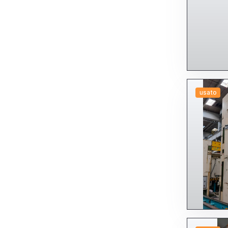
usato