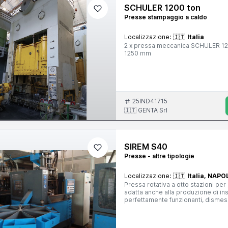
(fronte-retro) CLEARANCE BETWEEN UPRIGHTS (F
SCHULER 1200 ton
MAXIMUM PRESS WEIGHT : 300.00
Presse stampaggio a caldo
Localizzazione:
🇮🇹
Italia
2 x pressa meccanica SCHULER 1200 ton tavola mobile 3500 x 1900 mm corsa 600 mm – luce cbra
1250 mm
25IND41715
🇮🇹 GENTA Srl
SIREM S40
Presse - altre tipologie
Localizzazione:
🇮🇹
Italia, NAPO
Pressa rotativa a otto stazioni per
adatta anche alla produzione di ins
perfettamente funzionanti, dismess
non utilizziamo fotografie di repertorio o di altri in
Macchinari Produttore SIREM Macchina Pressa Modello S.40 CE 1.0 Colore AZZURRO Motori
originali SI Alimentazione 380 N 03 MACCHINE Anno 2001- N 02 MACCHINE Anno 2006