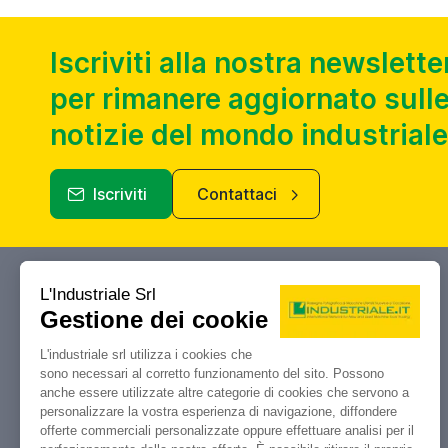
Iscriviti alla nostra newslette
per rimanere aggiornato sulle
notizie del mondo industriale
Iscriviti
Contattaci
Industriale.it
Il tuo portale di riferimento per
compravendita, aste e liquidazioni di
macchine utensili e macchinari
industriali.