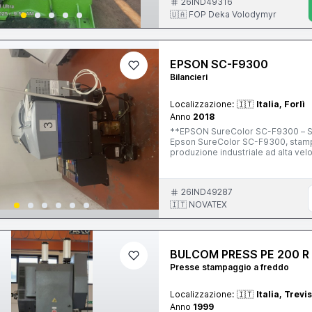
26IND49316
🇺🇦 FOP Deka Volodymyr
EPSON SC-F9300
Bilancieri
Localizzazione:
🇮🇹
Italia, Forlì
Anno
2018
**EPSON SureColor SC-F9300 – Stampan
Epson SureColor SC-F9300, stampa
produzione industriale ad alta vel
signage e articoli personalizzati. La SC-F9300 rappresenta una delle soluzioni più affidabili del
mercato per la stampa sublimatica,
UltraChrome DS, che garantiscono co
26IND49287
resistenza nel tempo. **Caratteristiche principali:** * Larghezza di stampa: 64" (162,5 cm) *
Tecnologia di stampa Epson Precis
🇮🇹 NOVATEX
inchiostri Epson UltraChrome DS * 
tessuti, moda, arredamento, merch
supporti e produzione continuativ
tessili sicuri e conformi agli standard internazionali Macchinario ad
BULCOM PRESS PE 200 R
settore della stampa tessile digita
produttiva con una soluzione industriale affidabile
Presse stampaggio a freddo
operativa. Per maggiori info
Localizzazione:
🇮🇹
Italia, Trevi
Anno
1999