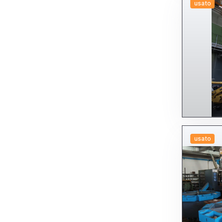
usato
usato