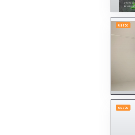
usato
usato