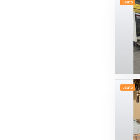
usato
usato