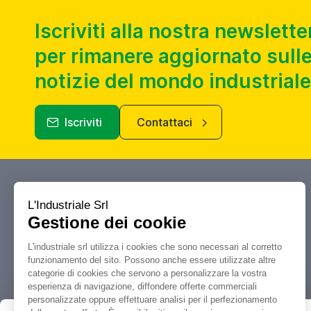
Iscriviti alla nostra newslette
per rimanere aggiornato sulle
notizie del mondo industriale
Iscriviti
Contattaci
Industriale.it
Il tuo portale di riferimento per
compravendita, aste e liquidazioni di
macchine utensili e macchinari
industriali.