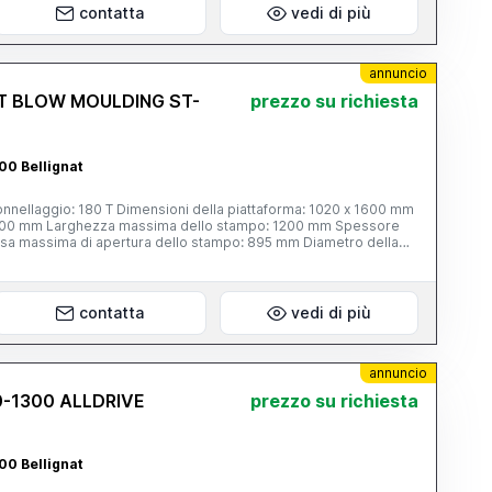
contatta
vedi di più
annuncio
ST BLOW MOULDING ST-
prezzo su richiesta
00 Bellignat
onnellaggio: 180 T Dimensioni della piattaforma: 1020 x 1600 mm
2000 mm Larghezza massima dello stampo: 1200 mm Spessore
sa massima di apertura dello stampo: 895 mm Diametro della
so massimo estrudibile in PE: 19000 g Volume massimo di
di controllo del preformato: 100 Diametro della filiera (min/max):
contatta
vedi di più
annuncio
-1300 ALLDRIVE
prezzo su richiesta
00 Bellignat