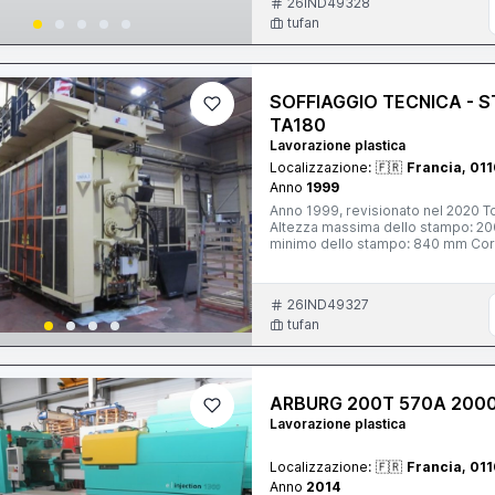
26IND49328
tufan
SOFFIAGGIO TECNICA - 
TA180
Lavorazione plastica
Localizzazione:
🇫🇷
Francia, 011
Anno
1999
Anno 1999, revisionato nel 2020 T
Altezza massima dello stampo: 
minimo dello stampo: 840 mm Cor
vite: 120 mm Rapporto L/D: 28 Pe
iniezione: 25 litri Numero di punti 
190/450 mm
26IND49327
tufan
ARBURG 200T 570A 2000
Lavorazione plastica
Localizzazione:
🇫🇷
Francia, 011
Anno
2014