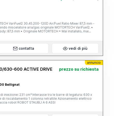
TECH VariFuel2 30.45.200-120D Air/Fuel Ratio Mixer 87,5 mm -
ndo miscelatore aria/gas originale MOTORTECH VariFuel2. •
ody: 87,5 mm • Originale MOTORTECH • Mai installato, mai
ovo Ideale come ricambio per impianti di cogenerazione, gruppi
mentati a metano o biogas. Disponibili fotografie dettagliate.
ero oppure ritiro a mano. Prezzo richiesto: € 1.700,00 fatturabili e
ori fotografie contattatemi.
contatta
vedi di più
annuncio
/630-600 ACTIVE DRIVE
prezzo su richiesta
00 Bellignat
 iniezione: 231 cm³ Interasse tra le barre di legatura: 630 x
 di riscaldamento 1 colonna retrattile Azionamento elettrico
rfaccia robot ROBOT STAUBLI A 6 ASSI