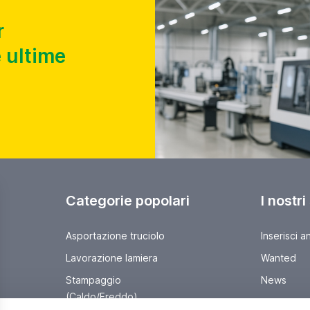
r
 ultime
Categorie popolari
I nostri
Asportazione truciolo
Inserisci a
Lavorazione lamiera
Wanted
Stampaggio
News
(Caldo/Freddo)
Parliamo di 