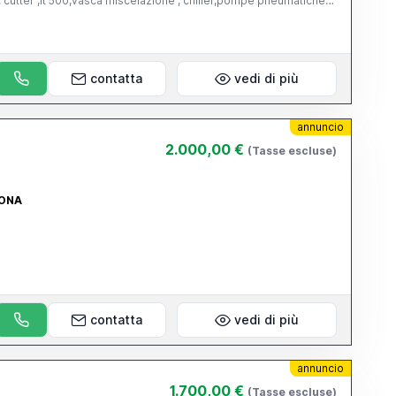
 , cutter ,lt 500,vasca miscelazione , chiller,pompe pneumatiche
ica ecc
contatta
vedi di più
annuncio
2.000,00 €
(Tasse escluse)
MONA
contatta
vedi di più
annuncio
1.700,00 €
(Tasse escluse)