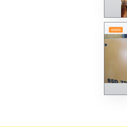
usato