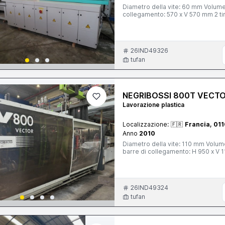
Diametro della vite: 60 mm Volume 
collegamento: 570 x V 570 mm 2 tir
26IND49326
tufan
NEGRIBOSSI 800T VECT
Lavorazione plastica
Localizzazione:
🇫🇷
Francia, 011
Anno
2010
Diametro della vite: 110 mm Volume 
barre di collegamento: H 950 x V 1
26IND49324
tufan