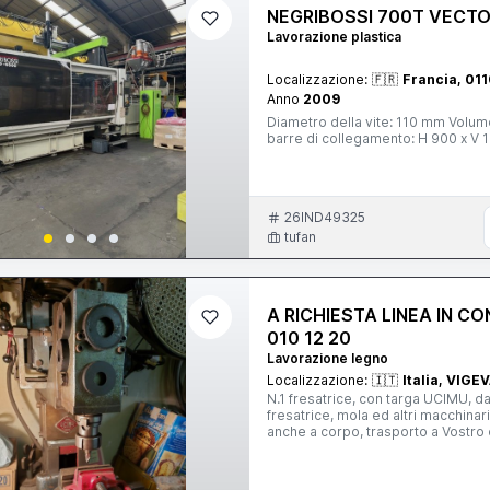
NEGRIBOSSI 700T VECT
Lavorazione plastica
Localizzazione:
🇫🇷
Francia, 011
Anno
2009
Diametro della vite: 110 mm Volume 
barre di collegamento: H 900 x V 1
26IND49325
tufan
A RICHIESTA LINEA IN 
010 12 20
Lavorazione legno
Localizzazione:
🇮🇹
Italia, VIG
N.1 fresatrice, con targa UCIMU, d
fresatrice, mola ed altri macchinari funzionanti , conservati bene e visionabili a Vigevano, vendita
anche a corpo, trasporto a Vostro carico - La Marca ed il modello indicati nelle informazioni di base
sono fittizie , non consentendomi 