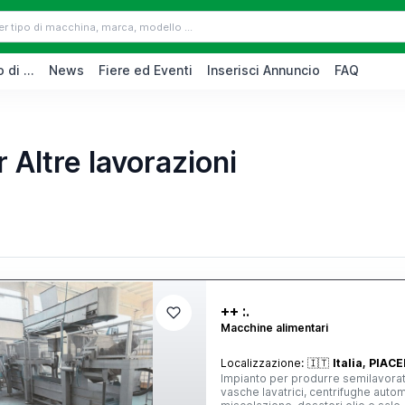
 di ...
News
Fiere ed Eventi
Inserisci Annuncio
FAQ
 Altre lavorazioni
++ :.
Macchine alimentari
Localizzazione:
🇮🇹
Italia, PIAC
Impianto per produrre semilavorati
vasche lavatrici, centrifughe automatiche verticali, sistema di pesatura, dosatore olio e sale, vasca