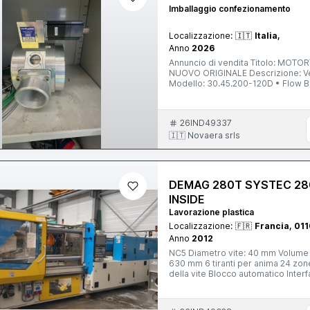
Imballaggio confezionamento
Localizzazione:
🇮🇹
Italia,
Anno
2026
Annuncio di vendita Titolo: MOTOR
NUOVO ORIGINALE Descrizione: Ve
Modello: 30.45.200-120D • Flow B
utilizzato • Condizioni pari al nu
elettrogeni e motori industriali ali
Spedizione in tutta Italia e all'est
26IND49337
trattabili. Per informazioni o ulteri
🇮🇹 Novaera srls
DEMAG 280T SYSTEC 280
INSIDE
Lavorazione plastica
Localizzazione:
🇫🇷
Francia, 011
Anno
2012
NC5 Diametro vite: 40 mm Volume di
630 mm 6 tiranti per anima 24 zone
della vite Blocco automatico Inte