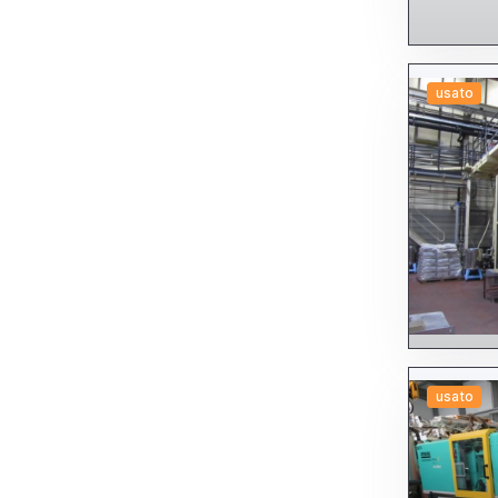
usato
usato