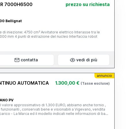
OR 7000H6500
prezzo su richiesta
00 Bellignat
di iniezione: 4750 cm³ Avvitatore elettrico Interasse tra le
000 mm 4 punti di estrazione del nucleo Interfaccia robot
contatta
vedi di più
annuncio
CONTINUO AUTOMATICA
1.300,00 €
(Tasse escluse)
EVANO PV
al valore approssimativo di 1.300 EURO, abbiamo anche tornio ,
di indicare il modello UCIMU - cell. 351 7836914 - 349 4730697