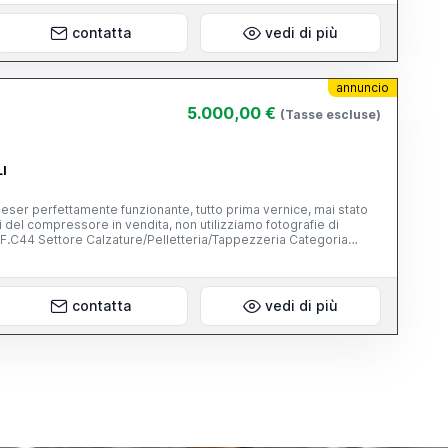
contatta
vedi di più
annuncio
5.000,00 €
(Tasse escluse)
LI
eser perfettamente funzionante, tutto prima vernice, mai stato
i del compressore in vendita, non utilizziamo fotografie di
limentazione 400V/3/50Hz Dimensioni 1530 x 1005 x 1700 mm
olore GIALLO Stato USATO Quantità n. 1 Conforme Norme
contatta
vedi di più
O SPEDIZIONE Imballo a vista su Pallet EPAL Provenienza
 a ribasso saranno automaticamente cestinati, quindi evitate di