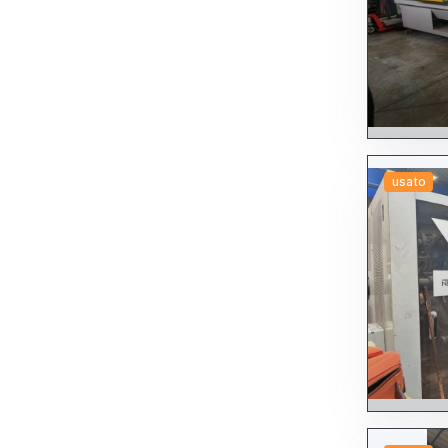
usato