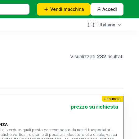
Vendi
macchina
Accedi
🇮🇹
Italiano
Visualizzati
232
risultati
annuncio
prezzo su richiesta
ENZA
 di verdure quali pesto ecc composto da nastri trasportatori,