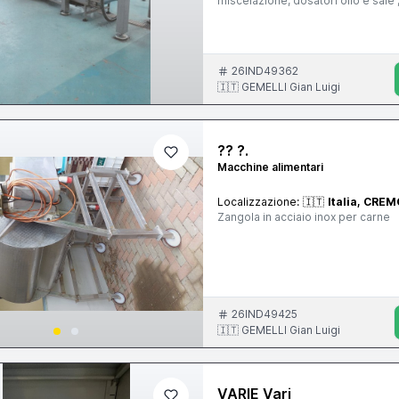
miscelazione, dosatori olio e sale
ed eccentriche , riempitrice asett
26IND49362
🇮🇹 GEMELLI Gian Luigi
?? ?.
Macchine alimentari
Localizzazione:
🇮🇹
Italia, CRE
Zangola in acciaio inox per carne
26IND49425
🇮🇹 GEMELLI Gian Luigi
VARIE Vari