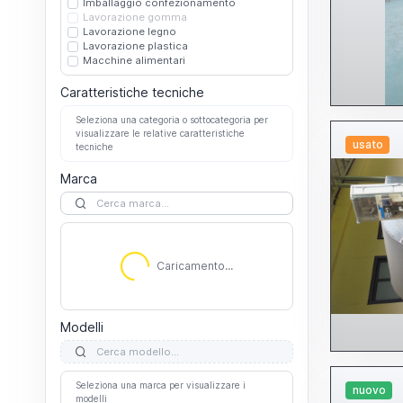
Imballaggio confezionamento
Lavorazione gomma
Lavorazione legno
Lavorazione plastica
Macchine alimentari
Caratteristiche tecniche
Seleziona una categoria o sottocategoria per
visualizzare le relative caratteristiche
usato
tecniche
Marca
Caricamento...
Caricamento...
Modelli
Seleziona una marca per visualizzare i
nuovo
modelli