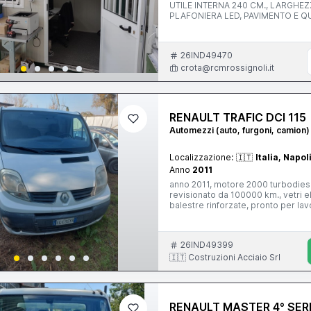
UTILE INTERNA 240 CM., LARGHE
PLAFONIERA LED, PAVIMENTO E Q
26IND49470
crota@rcmrossignoli.it
RENAULT TRAFIC DCI 115
Automezzi (auto, furgoni, camion)
Localizzazione:
🇮🇹
Italia, Napol
Anno
2011
anno 2011, motore 2000 turbodiese
revisionato da 100000 km., vetri elettrici, chiusura centralizzata, gomme seminuove, completo di
balestre rinforzate, pronto per lav
26IND49399
🇮🇹 Costruzioni Acciaio Srl
RENAULT MASTER 4° SERI