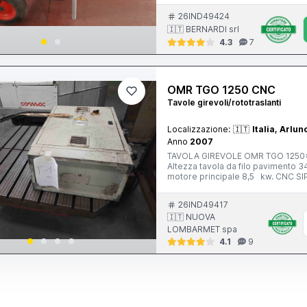
26IND49424
🇮🇹 BERNARDI srl
4.3
7
OMR TGO 1250 CNC
Tavole girevoli/rototraslanti
Localizzazione:
🇮🇹
Italia, Arlun
Anno
2007
TAVOLA GIREVOLE OMR TGO 1250x1
Altezza tavola da filo pavimento 3
motore principale 8,5 kw. CNC S
26IND49417
🇮🇹 NUOVA
LOMBARMET spa
4.1
9