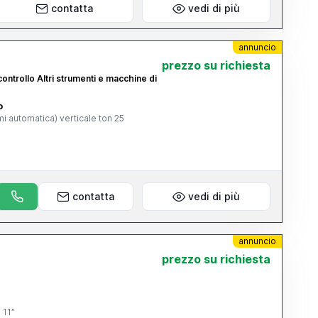
contatta
vedi di più
annuncio
prezzo su richiesta
ontrollo Altri strumenti e macchine di
o
i automatica) verticale ton 25
contatta
vedi di più
annuncio
prezzo su richiesta
 11”