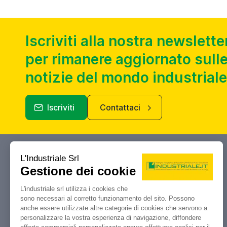
Iscriviti alla nostra newslette
per rimanere aggiornato sulle
notizie del mondo industriale
Iscriviti
Contattaci
Industriale.it
Il tuo portale di riferimento per
compravendita, aste e liquidazioni di
macchine utensili e macchinari
industriali.