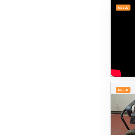
usato
usato