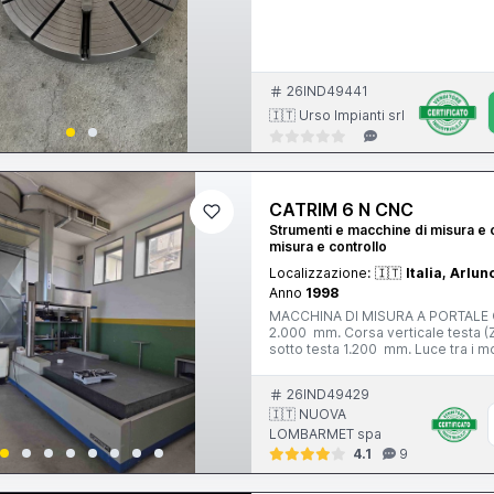
26IND49441
🇮🇹 Urso Impianti srl
CATRIM 6 N CNC
Strumenti e macchine di misura e c
misura e controllo
Localizzazione:
🇮🇹
Italia, Arlun
Anno
1998
MACCHINA DI MISURA A PORTALE CA
2.000 mm. Corsa verticale testa (
sotto testa 1.200 mm. Luce tra i m
1998 Completa di: - tastatore ren
26IND49429
🇮🇹 NUOVA
LOMBARMET spa
4.1
9