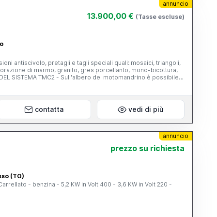
annuncio
13.900,00 €
(Tasse escluse)
no
oni antiscivolo, pretagli e tagli speciali quali: mosaici, triangoli,
vorazione di marmo, granito, gres porcellanto, mono-bicottura,
eparati da appositi distanziali e flange stringidisco, per ottenere
contemporanea. - Il nastro di trasporto motorizzato migliora la
e la produzione di più pezzi in continuo. - La guida di riscontro
arre pressori garantiscono, durante la fase di lavorazione, una
contatta
vedi di più
initura del pezzo. - Tutte le regolazioni sono facilitate dall'utilizzo
 l'impiego di utensili. - La presenza di una rulliera laterale
ati per la lavorazione degli stessi. - TMC2 ha una maggiore
le e consente di fare taglio, pretaglio e taglio.
annuncio
prezzo su richiesta
asso (TO)
ellato - benzina - 5,2 KW in Volt 400 - 3,6 KW in Volt 220 -