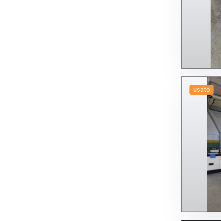
usato