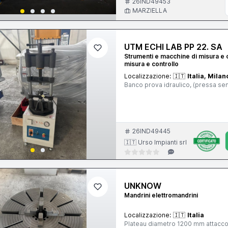
26IND49453
MARZIELLA
UTM ECHI LAB PP 22. SA
Strumenti e macchine di misura e c
misura e controllo
Localizzazione:
🇮🇹
Italia, Milan
Banco prova idraulico, (pressa sem
26IND49445
🇮🇹 Urso Impianti srl
UNKNOW
Mandrini elettromandrini
Localizzazione:
🇮🇹
Italia
Plateau diametro 1200 mm attacco