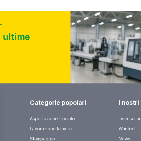
r
 ultime
Categorie popolari
I nostri
Asportazione truciolo
Inserisci a
Lavorazione lamiera
Wanted
Stampaggio
News