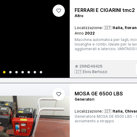
FERRARI E CIGARINI tmc2
Altro
Localizzazione:
🇮🇹
Italia, fiora
Anno
2022
Macchina automatica per tagli, incisi
losanghe e rombi. Ideale per la la
agglomerati e laterizio. VANTAGGI DEL SISTEMA TMC2 - Sull'albero del motomandrino è possibile
montare fino a 4 dischi da taglio, s
diversi formati e tagli multipli in 
qualità della lavorazione e consent
26IND49426
posizionata sul lato motore e le b
forte stabilità ed un alto grado di f
🇮🇹 Elvis Bertozzi
di volantini e quindi non richiedono
permette l'appoggio di grandi form
velocità di avanzamento del materia
MOSA GE 6500 LBS
Generatori
Localizzazione:
🇮🇹
Italia, Chiv
Generatore MOSA GE 6500 LBS - Carr
avviamento a strappo