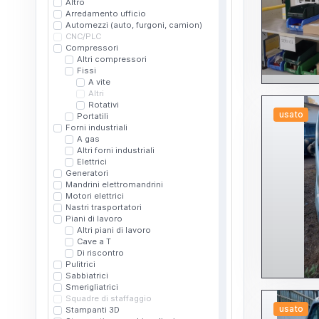
Altro
Arredamento ufficio
Automezzi (auto, furgoni, camion)
CNC/PLC
Compressori
Altri compressori
Fissi
A vite
Altri
Rotativi
usato
Portatili
Forni industriali
A gas
Altri forni industriali
Elettrici
Generatori
Mandrini elettromandrini
Motori elettrici
Nastri trasportatori
Piani di lavoro
Altri piani di lavoro
Cave a T
Di riscontro
Pulitrici
Sabbiatrici
Smerigliatrici
Squadre di staffaggio
usato
Stampanti 3D