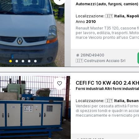
Automezzi (auto, furgoni, camion)
Localizzazione:
🇮🇹
Italia, Napol
Anno
2010
Renault Master T35 120, cassone fis
per lavoro, edilizia, trasporti. Mo
marce Veicolo pronto all’uso Carro
visibile in foto), manutenzione es
26IND49400
🇮🇹 Costruzioni Acciaio Srl
CEFI FC 10 KW 400 2.4 K
Forni industriali Altri forni industrial
Localizzazione:
🇮🇹
Italia, Busa
Vendesi per cessata attività Forno
di spezzoni tondi e quadri in acciai
meccanicamente e riverniciato prim
Tecnico specializzato.