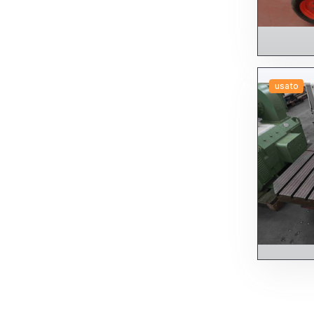
usato