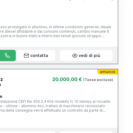
i
so prolungato in alluminio, in ottime condizioni generali, ideale
tore diesel affidabile e dai consumi contenuti, cambio manuale 6
zzeria in buono stato e Interni ben tenuti (piccolo strappo
eguita regolarmente
contatta
vedi di più
annuncio
Hz
20.000,00 €
(Tasse escluse)
i
no
 induzione CEFI Kw 400 2.4 Khz modello fc 10 idoneo al riscaldo
o - ottone - alluminio ecc. trattasi di macchinario revisionato
a della consegna verrà effettuato un controllo da parte di