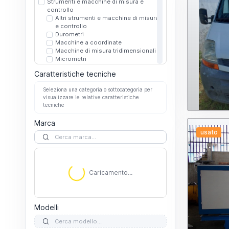
Strumenti e macchine di misura e
controllo
Altri strumenti e macchine di misura
e controllo
Durometri
Macchine a coordinate
Macchine di misura tridimensionali
Micrometri
Microscopi
Caratteristiche tecniche
Proiettori di profili
Rugosimetri
Seleziona una categoria o sottocategoria per
Tavole girevoli/rototraslanti
visualizzare le relative caratteristiche
tecniche
Marca
usato
Caricamento...
Caricamento...
Modelli