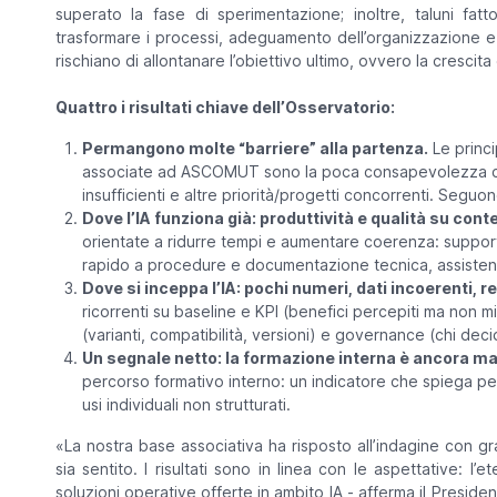
superato la fase di sperimentazione; inoltre, taluni fat
trasformare i processi, adeguamento dell’organizzazione e 
rischiano di allontanare l’obiettivo ultimo, ovvero la crescita 
Quattro i risultati chiave dell’Osservatorio:
Permangono molte “barriere” alla partenza.
Le princi
associate ad ASCOMUT sono la poca consapevolezza circa
insufficienti e altre priorità/progetti concorrenti. Seguo
Dove l’IA funziona già: produttività e qualità su con
orientate a ridurre tempi e aumentare coerenza: support
rapido a procedure e documentazione tecnica, assistenza
Dove si inceppa l’IA: pochi numeri, dati incoerenti, r
ricorrenti su baseline e KPI (benefici percepiti ma non mi
(varianti, compatibilità, versioni) e governance (chi deci
Un segnale netto: la formazione interna è ancora ma
percorso formativo interno: un indicatore che spiega per
usi individuali non strutturati.
«La nostra base associativa ha risposto all’indagine con g
sia sentito. I risultati sono in linea con le aspettative: l’
soluzioni operative offerte in ambito IA
- afferma il Presid