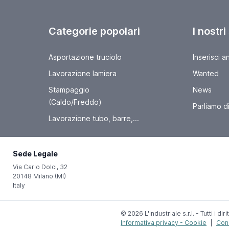
Categorie popolari
I nostri
Asportazione truciolo
Inserisci a
Lavorazione lamiera
Wanted
Stampaggio
News
(Caldo/Freddo)
Parliamo di 
Lavorazione tubo, barre,...
Sede Legale
Via Carlo Dolci, 32
20148 Milano (MI)
Italy
© 2026 L'industriale s.r.l. - Tutti i dirit
Informativa privacy - Cookie
|
Cond