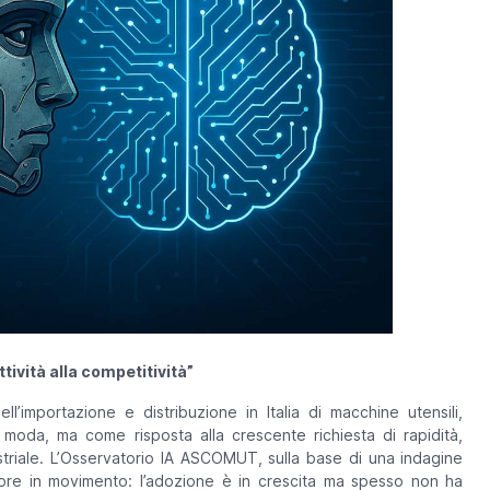
tività alla competitività”
dell’importazione e distribuzione in Italia di macchine utensili,
 moda, ma come risposta alla crescente richiesta di rapidità,
triale. L’Osservatorio IA ASCOMUT, sulla base di una indagine
ore in movimento: l’adozione è in crescita ma spesso non ha