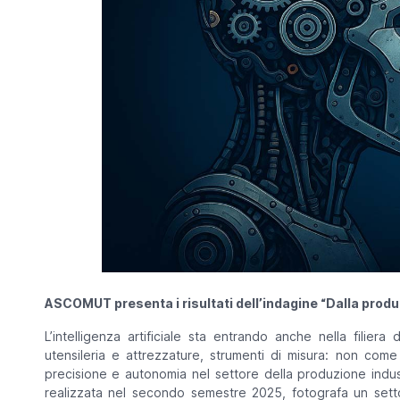
ASCOMUT presenta i risultati dell’indagine “Dalla produt
L’intelligenza artificiale sta entrando anche nella filiera 
utensileria e attrezzature, strumenti di misura: non come
precisione e autonomia nel settore della produzione indus
realizzata nel secondo semestre 2025, fotografa un sett