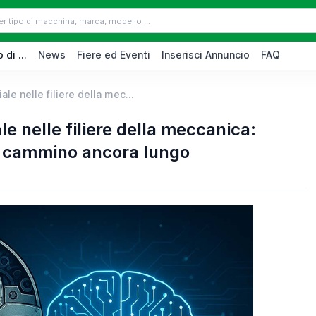
 di ...
News
Fiere ed Eventi
Inserisci Annuncio
FAQ
iale nelle filiere della mec...
ale nelle filiere della meccanica:
ma cammino ancora lungo