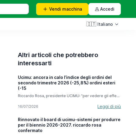
Vendi
macchina
Accedi
🇮🇹
Italiano
Altri articoli che potrebbero
interessarti
Ucimu: ancora in calo l’indice degli ordini del
secondo trimestre 2026 (-25,8%) ordini esteri
(-15
Riccardo Rosa, presidente UCIMU: “per vedere gli effetti
dell’iperammortamento dobbiamo attendere i prossimi
mesi ma abbiamo grande fiducia per questa misura che
Leggi di più
16/07/2026
ci accompagnerà fino a settembre 2028”. Nel secondo
trimestre 2026, l’indice degli ordini di macchine utensili
Rinnovato il board di ucimu-sistemi per produrre
elaborato dal Centro Studi & Cultura di Impresa di
per il biennio 2026-2027. riccardo rosa
UCIMU-SISTEMI PER PRODURRE segna un calo del
-25,8% rispetto al periodo aprile-giugno 2025. In valore
confermato
assoluto l’indice si è attestato a 47,8 (base 100 nel