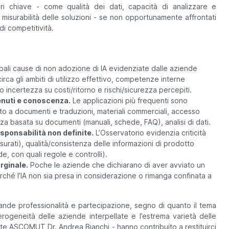
tori chiave - come qualità dei dati, capacità di analizzare e
misurabilità delle soluzioni - se non opportunamente affrontati
di competitività.
pali cause di non adozione di IA evidenziate dalle aziende
 gli ambiti di utilizzo effettivo, competenze interne
no incertezza su costi/ritorno e rischi/sicurezza percepiti.
tenuti e conoscenza.
Le applicazioni più frequenti sono
o a documenti e traduzioni, materiali commerciali, accesso
 basata su documenti (manuali, schede, FAQ), analisi di dati.
esponsabilità non definite.
L’Osservatorio evidenzia criticità
surati), qualità/consistenza delle informazioni di prodotto
de, con quali regole e controlli).
rginale.
Poche le aziende che dichiarano di aver avviato un
ché l’IA non sia presa in considerazione o rimanga confinata a
rande professionalità e partecipazione, segno di quanto il tema
eterogeneità delle aziende interpellate e l’estrema varietà delle
ente ASCOMUT Dr. Andrea Bianchi -
hanno contribuito a restituirci