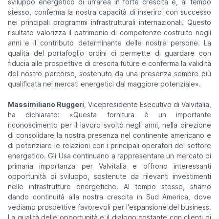
sviluppo energetico di un’area in forte crescita e, al tempo
stesso, conferma la nostra capacità di inserirci con successo
nei principali programmi infrastrutturali internazionali. Questo
risultato valorizza il patrimonio di competenze costruito negli
anni e il contributo determinante delle nostre persone. La
qualità del portafoglio ordini ci permette di guardare con
fiducia alle prospettive di crescita future e conferma la validità
del nostro percorso, sostenuto da una presenza sempre più
qualificata nei mercati energetici dal maggiore potenziale».
Massimiliano Ruggeri
, Vicepresidente Esecutivo di Valvitalia,
ha dichiarato:
«Questa fornitura è un importante
riconoscimento per il lavoro svolto negli anni, nella direzione
di consolidare la nostra presenza nel continente americano e
di potenziare le relazioni con i principali operatori del settore
energetico. Gli Usa continuano a rappresentare un mercato di
primaria importanza per Valvitalia e offrono interessanti
opportunità di sviluppo, sostenute da rilevanti investimenti
nelle infrastrutture energetiche. Al tempo stesso, stiamo
dando continuità alla nostra crescita in Sud America, dove
vediamo prospettive favorevoli per l'espansione del business.
La qualità delle opportunità e il dialogo costante con clienti di