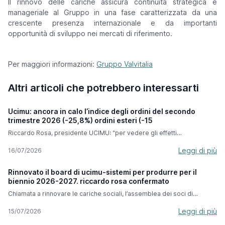
Il rinnovo delle cariche assicura continuità strategica e
manageriale al Gruppo in una fase caratterizzata da una
crescente presenza internazionale e da importanti
opportunità di sviluppo nei mercati di riferimento.
Per maggiori informazioni:
Gruppo Valvitalia
Altri articoli che potrebbero interessarti
Ucimu: ancora in calo l’indice degli ordini del secondo
trimestre 2026 (-25,8%) ordini esteri (-15
Riccardo Rosa, presidente UCIMU: “per vedere gli effetti
dell’iperammortamento dobbiamo attendere i prossimi mesi ma
abbiamo grande fiducia per questa misura che ci accompagnerà fino
Leggi di più
16/07/2026
a settembre 2028”. Nel secondo trimestre 2026, l’indice degli ordini di
macchine utensili elaborato dal Centro Studi & Cultura di Impresa di
Rinnovato il board di ucimu-sistemi per produrre per il
UCIMU-SISTEMI PER PRODURRE segna un calo del -25,8% rispetto al
biennio 2026-2027. riccardo rosa confermato
periodo aprile-giugno 2025. In valore assoluto l’indice si è attestato a
47,8 (base 100 nel 2021). Il risultato esprime la difficoltà che i
Chiamata a rinnovare le cariche sociali, l’assemblea dei soci di
costruttori italiani di macchine utensili hanno incontrato sia sul mercato
UCIMU-SISTEMI PER PRODURRE - che si è tenuta lo scorso 7 luglio -
interno che su quello estero. In particolare, gli ordini raccolti
ha confermato Riccardo Rosa alla presidenza della associazione dei
Leggi di più
15/07/2026
oltreconfine hanno segnato un decremento del -15,3% rispetto al
costruttori italiani di macchine utensili, robot e automazione per il
secondo trimestre del 2025, per un valore assoluto di 63,2. In calo