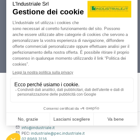
Industriale.it
Il tuo portale di riferimento per
compravendita, aste e liquidazioni di
macchine utensili e macchinari
industriali.
Dati Legali
L'industriale s.r.l.
P. IVA: 12212870153
Codice Fiscale: 12212870153
Contatti
info@industriale.it
PEC:
industriale@pec.industriale.it
02 8969 3116