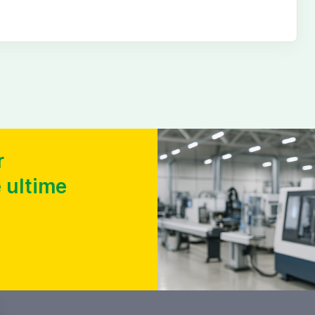
r
 ultime