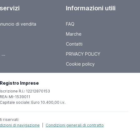
 servizi
Informazioni utili
nnuncio di vendita
FAQ
Marche
Contatti
...
PRIVACY POLICY
Cookie policy
Registro Imprese
Iscrizione R.I.: 12212870153
REA: MI-1539011
Capitale sociale: Euro 10.400,00 i.v.
ti riservati
izioni di navigazione
|
Condizioni generali di contratto