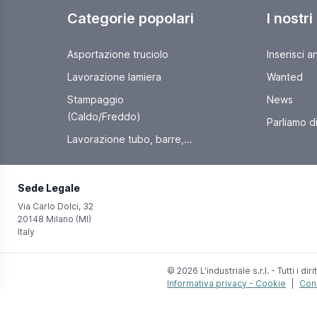
Categorie popolari
I nostri
Asportazione truciolo
Inserisci a
Lavorazione lamiera
Wanted
Stampaggio
News
(Caldo/Freddo)
Parliamo di 
Lavorazione tubo, barre,...
Sede Legale
Via Carlo Dolci, 32
20148 Milano (MI)
Italy
© 2026 L'industriale s.r.l. - Tutti i dirit
Informativa privacy - Cookie
|
Cond