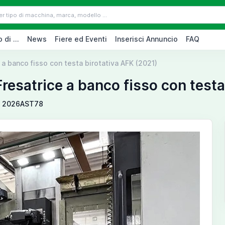
 di ...
News
Fiere ed Eventi
Inserisci Annuncio
FAQ
 a banco fisso con testa birotativa AFK (2021)
resatrice a banco fisso con testa
2026AST78