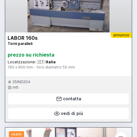
annuncio
LABOR 160s
Torni paralleli
prezzo su richiesta
Localizzazione:
🇮🇹
Italia
160 x 900 mm - foro diametro 50 mm
25IND204
mtt
contatta
vedi di più
usato