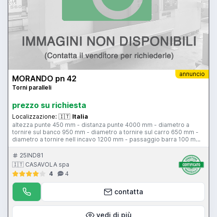
annuncio
MORANDO pn 42
Torni paralleli
prezzo su richiesta
Localizzazione:
🇮🇹
Italia
altezza punte 450 mm - distanza punte 4000 mm - diametro a
tornire sul banco 950 mm - diametro a tornire sul carro 650 mm -
diametro a tornire nell incavo 1200 mm - passaggio barra 100 mm
- 24 velocita mandrino 6-6000 giri al minuto - potenza motore 42
hp - peso ammesso tra le punte con lunetta 8500 kg - peso
25IND81
ammesso tra le punte senza lunetta 6800 kg - peso ammesso a
🇮🇹 CASAVOLA spa
sbalzo 2400 kg
4
4
contatta
vedi di più