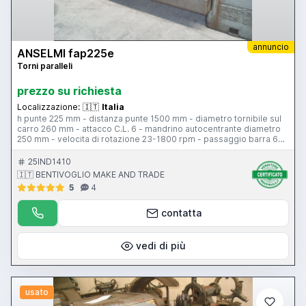
annuncio
ANSELMI fap225e
Torni paralleli
prezzo su richiesta
Localizzazione:
🇮🇹
Italia
h punte 225 mm - distanza punte 1500 mm - diametro tornibile sul
carro 260 mm - attacco C.L. 6 - mandrino autocentrante diametro
250 mm - velocita di rotazione 23-1800 rpm - passaggio barra 60
mm - torretta - larghezza bancale 310 mm - attacco contropunta
c.m. 3 - lunette 2
25IND1410
🇮🇹 BENTIVOGLIO MAKE AND TRADE
5
4
contatta
vedi di più
usato