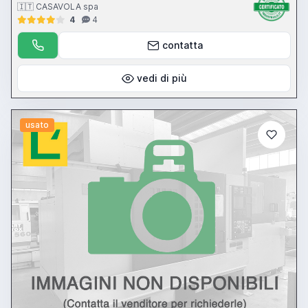
- torretta automatica 4 posizioni Baruffaldi BA 300 - CNC ECS 2400
🇮🇹 CASAVOLA spa
4
4
contatta
vedi di più
usato