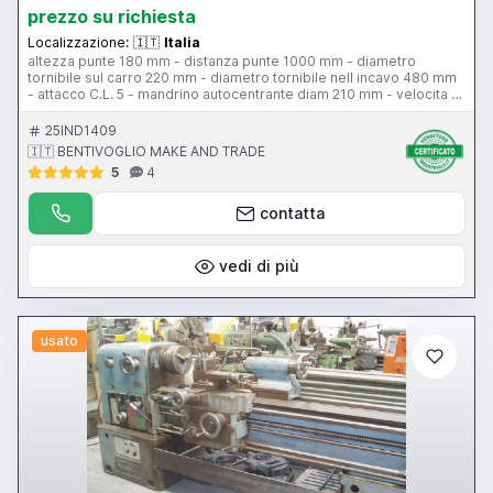
prezzo su richiesta
Localizzazione:
🇮🇹
Italia
altezza punte 180 mm - distanza punte 1000 mm - diametro
tornibile sul carro 220 mm - diametro tornibile nell incavo 480 mm
- attacco C.L. 5 - mandrino autocentrante diam 210 mm - velocita di
rotazione 36-1800 rpm - passaggo barra 45 mm - torretta tipo B
portautensili compresi - larghezza bancale 270 mm - attacco
25IND1409
contropunta c.m. 2 - piattaforma 300 mm - 2 lunette
🇮🇹 BENTIVOGLIO MAKE AND TRADE
5
4
contatta
vedi di più
usato