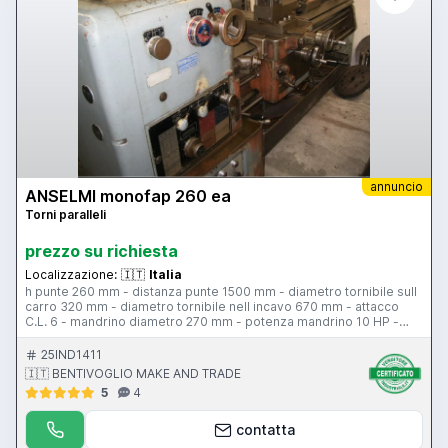
annuncio
ANSELMI monofap 260 ea
Torni paralleli
prezzo su richiesta
Localizzazione:
🇮🇹
Italia
h punte 260 mm - distanza punte 1500 mm - diametro tornibile sull
carro 320 mm - diametro tornibile nell incavo 670 mm - attacco
C.L. 6 - mandrino diametro 270 mm - potenza mandrino 10 HP -
velocita di rotazione 20-1400 rpm - passaggio barra diametro 55
mm - torretta tipo B - larghezza bancale 370 mm - contropunta -
25IND1411
attacco contropunta c.m. 4 - piattaforma diametro 450 mm - lunette
🇮🇹 BENTIVOGLIO MAKE AND TRADE
- protezione antinfortunistica
5
4
contatta