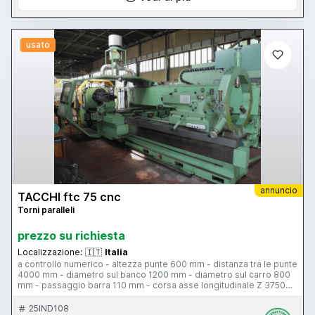
usato
annuncio
TACCHI ftc 75 cnc
Torni paralleli
prezzo su richiesta
Localizzazione:
🇮🇹
Italia
a controllo numerico - altezza punte 600 mm - distanza tra le punte
4000 mm - diametro sul banco 1200 mm - diametro sul carro 800
mm - passaggio barra 110 mm - corsa asse longitudinale Z 3750
mm - corsa trasversale slitta 630 mm - 3 gamme velocità
mandrino 3.7-1000 giri al minuto - potenza motore mandrino 60 Hp
25IND108