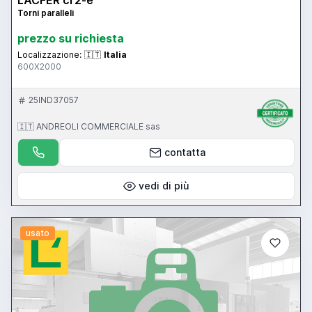
Torni paralleli
prezzo su richiesta
Localizzazione:
🇮🇹
Italia
600X2000
25IND37057
🇮🇹 ANDREOLI COMMERCIALE sas
contatta
vedi di più
usato