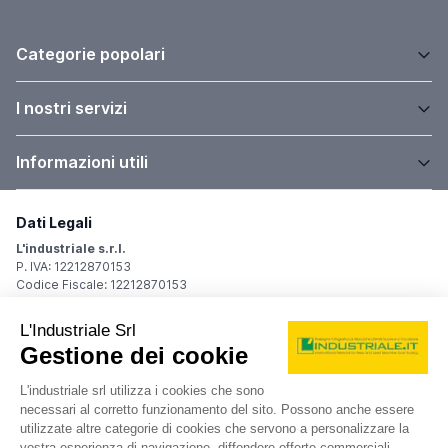
Categorie popolari
I nostri servizi
Informazioni utili
Dati Legali
L'industriale s.r.l.
P. IVA: 12212870153
Codice Fiscale: 12212870153
Sede Legale
Via Carlo Dolci, 32
20148 Milano (MI)
Italy
Registro Imprese