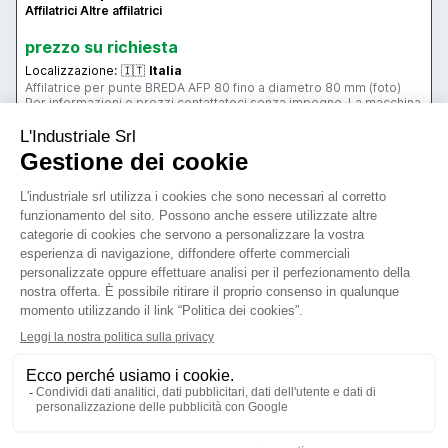
Affilatrici Altre affilatrici
prezzo su richiesta
Localizzazione:
🇮🇹
Italia
Affilatrice per punte BREDA AFP 80 fino a diametro 80 mm (foto)
Per informazioni e prezzi contattateci senza impegno. La macchina
è visibile funzionante nel ns magazzino di Gussago (BS) Mimu
Macchine Utensili
25IND1133
🇮🇹 MI-MU snc
3
1
contatta
vedi di più
usato