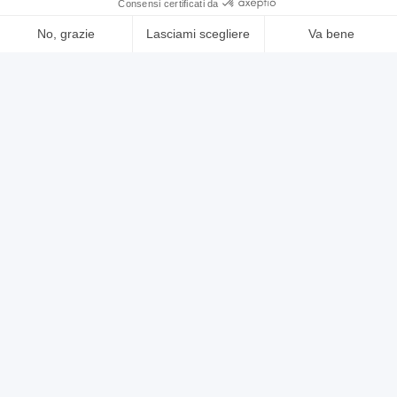
annuncio
BREDA afp50
Affilatrici Altre affilatrici
prezzo su richiesta
Localizzazione:
🇮🇹
Italia
Affilatrice per punte BREDA AFP 50 fino a diametro 80 mm (foto)
Per informazioni e prezzi contattateci senza impegno. La macchina
è visibile funzionante nel ns magazzino di Gussago (BS) Mimu
Macchine Utensili
25IND1134
🇮🇹 MI-MU snc
3
1
contatta
vedi di più