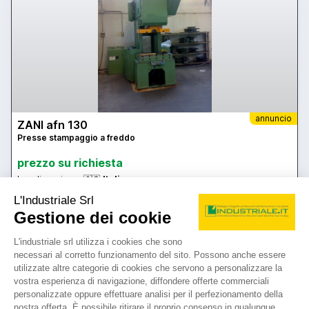
annuncio
ZANI afn 130
Presse stampaggio a freddo
prezzo su richiesta
Localizzazione:
🇮🇹
Italia
mecc. - a collo di cigno - a ritardo - innesto a frizione - eccentrica -
potenza 130 ton - piano di lavoro 1000x700 mm - distanza piano
mazza 600 mm - colpi al min 50 - corsa slitta 200 mm fissa -
dimensione mazza 600x900 mm - regolazione mazza 70 mm -
peso 9800 kg circa - potenza motore 10 HP - tensione 380 V
25IND2093
🇮🇹 BENTIVOGLIO MAKE AND TRADE
5
4
contatta