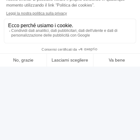
vedi di più
usato
annuncio
ZANI afn 130
Presse stampaggio a freddo
prezzo su richiesta
Localizzazione:
🇮🇹
Italia
meccanica - a collo di cigno - a ritardo - innesto a frizione -
eccentrica - potenza 130 ton - piano di lavoro 1200 x730 mm -
distanza piano mazza 750 mm - colpi al min 60 - corsa slitta 250
mm fissa - dimensione mazza 1000x6oo mm - regolzione mazza