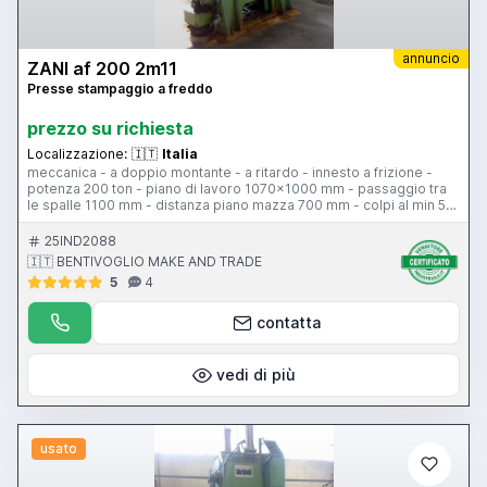
annuncio
ZANI af 200 2m11
Presse stampaggio a freddo
prezzo su richiesta
Localizzazione:
🇮🇹
Italia
meccanica - a doppio montante - a ritardo - innesto a frizione -
potenza 200 ton - piano di lavoro 1070x1000 mm - passaggio tra
le spalle 1100 mm - distanza piano mazza 700 mm - colpi al min 50
- corsa slitta 120 mm - dimensione mazza 1070x920 mm -
regolazione mazza 100 mm - peso 14000 kg circa - potenza
25IND2088
motore 10 HP - tensione 380 V
🇮🇹 BENTIVOGLIO MAKE AND TRADE
5
4
contatta
vedi di più
usato