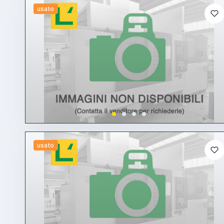
usato
usato