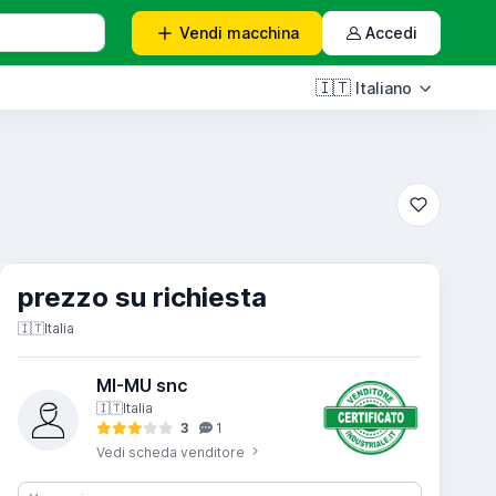
Vendi
macchina
Accedi
🇮🇹
Italiano
prezzo su richiesta
🇮🇹
Italia
MI-MU snc
🇮🇹
Italia
3
1
Vedi scheda venditore