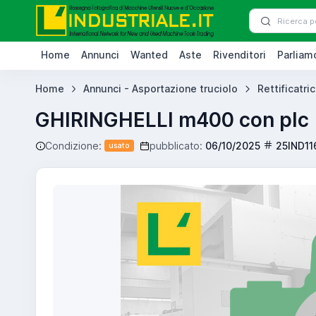
Home
Annunci
Wanted
Aste
Rivenditori
Parliamo
Home
Annunci - Asportazione truciolo
Rettificatric
GHIRINGHELLI m400 con plc
Condizione:
pubblicato:
06/10/2025
25IND11
usato