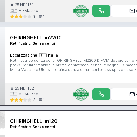
25IND1161
🇮🇹 MI-MU snc
3
1
GHIRINGHELLI m2200
Rettificatrici Senza centri
Localizzazione:
🇮🇹
Italia
Rettificatrice senza centri GHIRINGHELLI M2200 DI+MIA doppio carro, caduta pezzo Macchina controllata e funzionante, possibilità di
prova Per informazioni e prezzi contattateci senza impegno. La macch
Mimu Macchine Utensili rettifica senza centri centerless spitzenlose 
25IND1162
🇮🇹 MI-MU snc
3
1
GHIRINGHELLI m120
Rettificatrici Senza centri