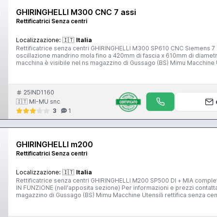
GHIRINGHELLI M300 CNC 7 assi
Rettificatrici Senza centri
Localizzazione:
🇮🇹
Italia
Rettificatrice senza centri GHIRINGHELLI M300 SP610 CNC Siemens 7 assi per lavorazioni a tuffo, completa di caricatore a portale
oscillazione mandrino mola fino a 420mm di fascia x 610mm di diametro Per informazioni e prezzi contattateci senza impegno. La
macchina è visibile nel ns magazzino di Gussago (BS) Mimu Macchine Utensili rettifica senza centri CNC centerless grinding machine
rectifieuse centerless spitzenlose Rundschliefmaschine
25IND1160
🇮🇹 MI-MU snc
3
1
GHIRINGHELLI m200
Rettificatrici Senza centri
Localizzazione:
🇮🇹
Italia
Rettificatrice senza centri GHIRINGHELLI M200 SP500 DI + MIA completamente revisionata e riverniciata DI+MIA VEDI VIDEO MACCHINA
IN FUNZIONE (nell'apposita sezione) Per informazioni e prezzi contattateci senza impegno. La macchina è visibile funzionante nel ns
magazzino di Gussago (BS) Mimu Macchine Utensili rettifica senza centri centerless grinding machine rectifieuse centerless
spitzenlose Rundschliefmaschine