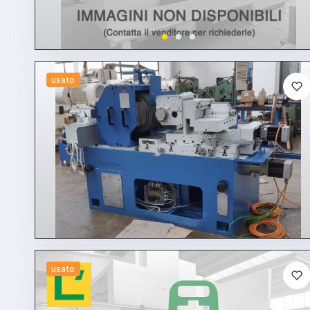
usato
usato