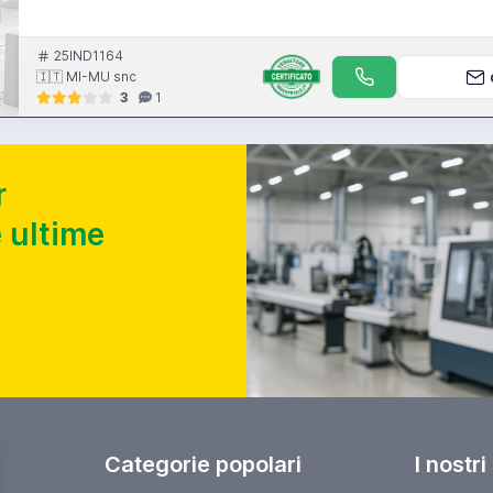
25IND1164
🇮🇹 MI-MU snc
3
1
r
 ultime
Categorie popolari
I nostri