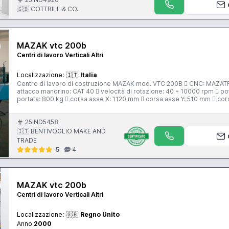
🇬🇧 COTTRILL & CO.
MAZAK vtc 200b
Centri di lavoro Verticali Altri
Localizzazione:
🇮🇹
Italia
Centro di lavoro di costruzione MAZAK mod. VTC 200B  CNC: MAZATRO
attacco mandrino: CAT 40  velocità di rotazione: 40 ÷ 10000 rpm  p
portata: 800 kg  corsa asse X: 1120 mm  corsa asse Y: 510 mm  cors
25IND5458
🇮🇹 BENTIVOGLIO MAKE AND
TRADE
5
4
MAZAK vtc 200b
Centri di lavoro Verticali Altri
Localizzazione:
🇬🇧
Regno Unito
Anno
2000