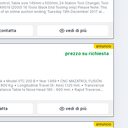
ntrol, Table size 145mm x 500mm, 24 Station Tool Changer, Tool
00) 16 Tools (Back End Tooling only) Please Note: This
ottandco.com
contatta
vedi di più
annuncio
prezzo su richiesta
 • Model VTC 200 B • Year 1.999 • CNC MAZATROL FUSIÓN
0 Kg. • Longitudinal Travel (X- Axis) 1.120 mm. • Transversal
 Distance Table to Nose Head 180 - 690 mm. • Rapid Traverse
er CAT-40 • Spindle Speeds 10.000 rpm. • Engine Power 15 Kw.
Tool Measure INCLUDED • Red Connection INCLUDED • Hours On
n:
b/
atta
vedi di più
annuncio