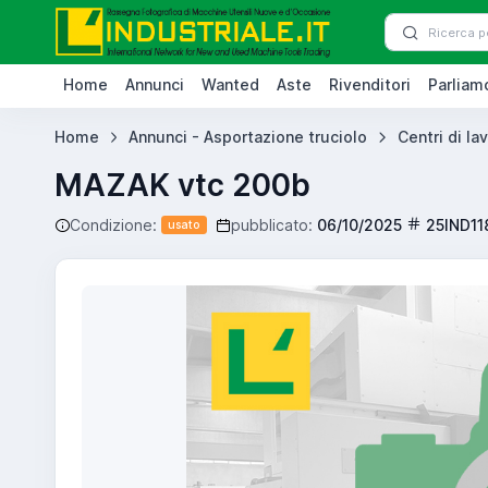
Home
Annunci
Wanted
Aste
Rivenditori
Parliamo
Home
Annunci - Asportazione truciolo
Centri di la
MAZAK vtc 200b
Condizione:
pubblicato:
06/10/2025
25IND11
usato