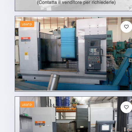
usato
usato