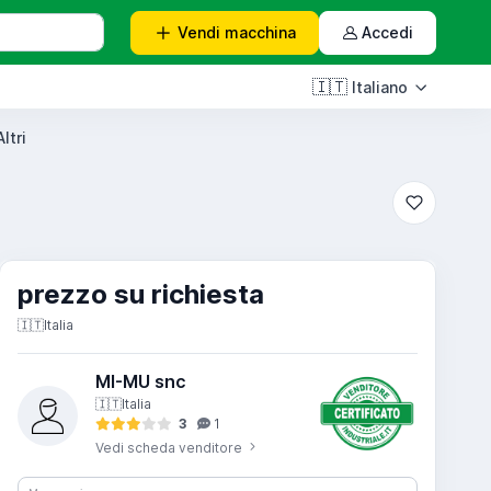
Vendi
macchina
Accedi
🇮🇹
Italiano
ltri
prezzo su richiesta
🇮🇹
Italia
MI-MU snc
🇮🇹
Italia
3
1
Vedi scheda venditore