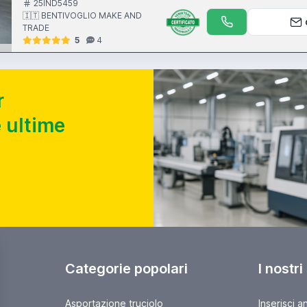
25IND5459
🇮🇹 BENTIVOGLIO MAKE AND
TRADE
5
4
r
 ultime
Categorie popolari
I nostri
Asportazione truciolo
Inserisci a