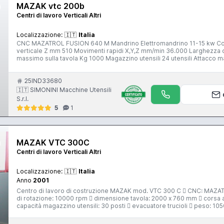
MAZAK vtc 200b
Centri di lavoro Verticali Altri
Localizzazione:
🇮🇹
Italia
CNC MAZATROL FUSION 640 M Mandrino Elettromandrino 11-15 kw Corsa longitudinale X mm 1120 Corsa trasversale Y mm 510 Corsa
verticale Z mm 510 Movimenti rapidi X,Y,Z mm/min 36.000 Larghezza della tavola mm 510 Lunghezza della ta
massimo sulla tavola Kg 1000 Magazzino utensili 24 utensili Attacco mandrino CAT 40 Velocità del mandrino rpm 10000 Acqua
attraverso il mandrino Evacuatore trucioli
25IND33680
🇮🇹 SIMONINI Macchine Utensili
S.r.l.
5
1
MAZAK VTC 300C
Centri di lavoro Verticali Altri
Localizzazione:
🇮🇹
Italia
Anno
2001
Centro di lavoro di costruzione MAZAK mod. VTC 300 C  CNC: MAZATROL 640 M  verticale pendolare  con montante a T  velocità
di rotazione: 10000 rpm  dimensione tavola: 2000 x 760 mm  corsa
capacità magazzino uten