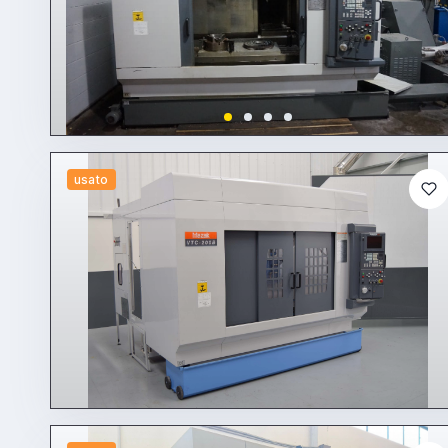
usato