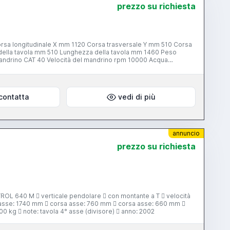
prezzo su richiesta
vola mm 1460 Peso
contatta
vedi di più
annuncio
prezzo su richiesta
 asse: 1740 mm  corsa asse: 760 mm  corsa asse: 660 mm 
sili: 30 posti  evacuatore trucioli  peso: 10500 kg  note: tavola 4° asse (divisore)  anno: 2002