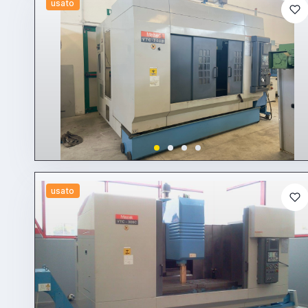
usato
usato