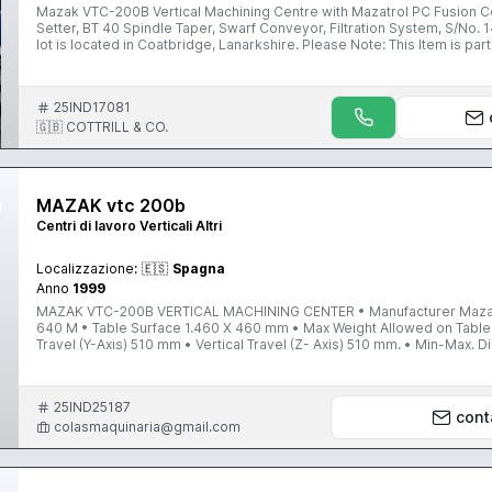
Mazak VTC-200B Vertical Machining Centre with Mazatrol PC Fusion Co
Setter, BT 40 Spindle Taper, Swarf Conveyor, Filtration System, S/No. 149019 (20
lot is located in Coatbridge, Lanarkshire. Please Note: This Item is part of an online auction ending: Tuesday 19th December 2017 at
3:00pm (UK Time) For further details please visit our website www.c
25IND17081
🇬🇧 COTTRILL & CO.
MAZAK vtc 200b
Centri di lavoro Verticali Altri
Localizzazione:
🇪🇸
Spagna
Anno
1999
MAZAK VTC-200B VERTICAL MACHINING CENTER • Manufacturer Mazak
640 M • Table Surface 1.460 X 460 mm • Max Weight Allowed on Table 80
Travel (Y-Axis) 510 mm • Vertical Travel (Z- Axis) 510 mm. • Min-Max.
(X,Y,Z Axis) 36.000 mm/min • Max. Working Feed 20.000 mm/min • Tap
• Tool Charger 24 Herr./ Tools • Rigid Tapping INCLUDED • Length 
18.200 h. • Machine Weight 6.000 Kg. • Machine Condition NEARLY NEW More informatio
25IND25187
https://www.maquinariacolas.com/en/machinery/used-mazak-vtc-200
cont
colasmaquinaria@gmail.com