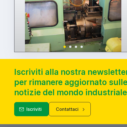
Iscriviti alla nostra newslette
per rimanere aggiornato sulle
notizie del mondo industriale
Iscriviti
Contattaci