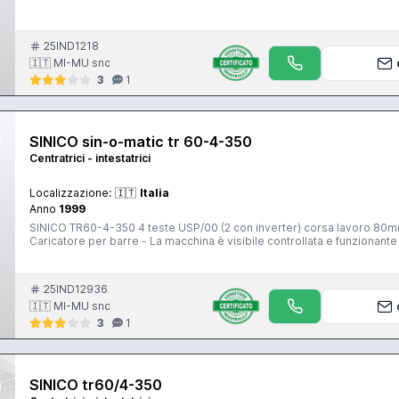
25IND1218
🇮🇹 MI-MU snc
3
1
SINICO sin-o-matic tr 60-4-350
Centratrici - intestatrici
Localizzazione:
🇮🇹
Italia
Anno
1999
SINICO TR60-4-350 4 teste USP/00 (2 con inverter) corsa lavoro 80
Caricatore per barre - La macchina è visibile controllata e funziona
25IND12936
🇮🇹 MI-MU snc
3
1
SINICO tr60/4-350