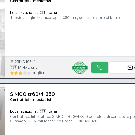
Centratrici - intestatrici
Localizzazione:
🇮🇹
Italia
4 teste, lunghezza max taglio 350 mm, con caricatore di barre
25IND16741
🇮🇹 MI-MU snc
3
1
SINICO tr60/4-350
Centratrici - intestatrici
Localizzazione:
🇮🇹
Italia
Centratrice Intestatrice SINICO TR60-4-350 completa di caricatore per
Gussago BS. Mimu Macchine Utensili 0303733780