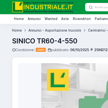
Home
Annunci
Wanted
Aste
Rivenditori
Parliamo
Home
Annunci - Asportazione truciolo
Centratrici -
SINICO TR60-4-550
Condizione:
pubblicato:
06/10/2025
25IND12
usato