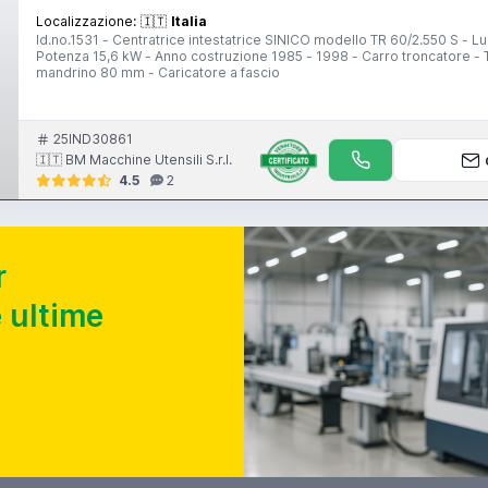
Localizzazione:
🇮🇹
Italia
Id.no.1531 - Centratrice intestatrice SINICO modello TR 60/2.550 S -
Potenza 15,6 kW - Anno costruzione 1985 - 1998 - Carro troncatore - Ta
mandrino 80 mm - Caricatore a fascio
25IND30861
🇮🇹 BM Macchine Utensili S.r.l.
4.5
2
r
 ultime