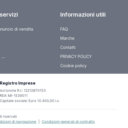
 servizi
Informazioni utili
nnuncio di vendita
FAQ
Marche
Contatti
...
PRIVACY POLICY
Cookie policy
Registro Imprese
Iscrizione R.I.: 12212870153
REA: MI-1539011
Capitale sociale: Euro 10.400,00 i.v.
ti riservati
izioni di navigazione
|
Condizioni generali di contratto