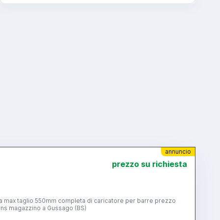
annuncio
prezzo su richiesta
mpegno. macchina visibile nel ns magazzino a Gussago (BS)