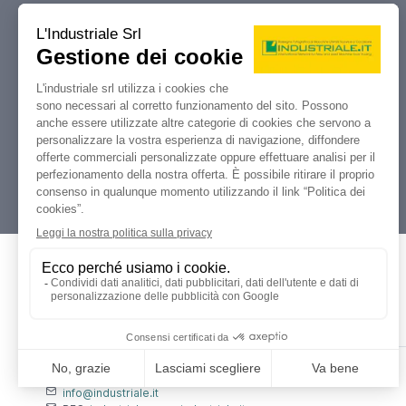
Industriale.it
Il tuo portale di riferimento per
compravendita, aste e liquidazioni di
macchine utensili e macchinari
industriali.
Dati Legali
L'industriale s.r.l.
P. IVA: 12212870153
Codice Fiscale: 12212870153
Contatti
info@industriale.it