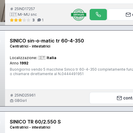
25IND17257
🇮🇹 MI-MU snc
3
1
SINICO sin-o-matic tr 60-4-350
Centratrici - intestatrici
Localizzazione:
🇮🇹
Italia
Anno
1992
Buongiorno vendo 5 macchine Sinico tr 60-4-350 completamente funziona
o chiamare direttamente al N.0444491951
25IND25961
cont
GBGsrl
SINICO TR 60/2.550 S
Centratrici - intestatrici