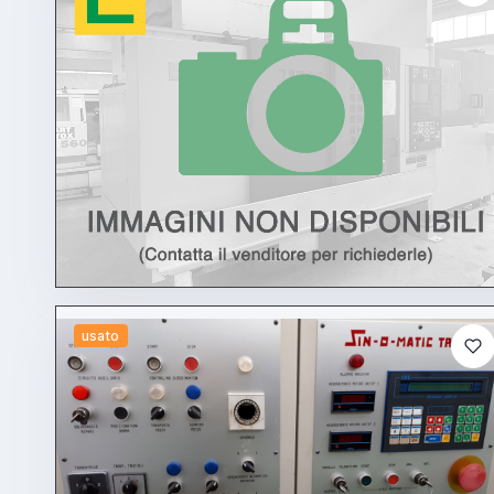
usato