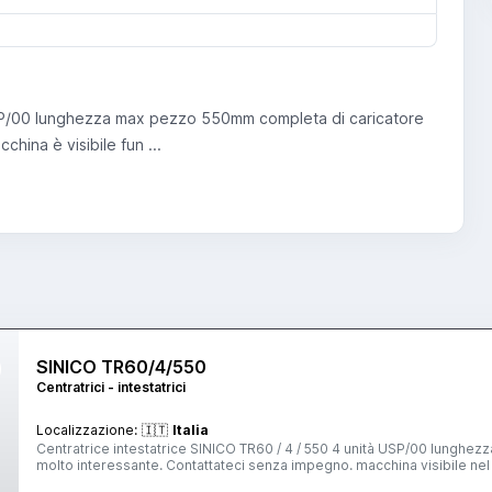
USP/00 lunghezza max pezzo 550mm completa di caricatore
ina è visibile fun ...
SINICO TR60/4/550
Centratrici - intestatrici
Localizzazione:
🇮🇹
Italia
Centratrice intestatrice SINICO TR60 / 4 / 550 4 unità USP/00 lunghezza max taglio 550mm completa di caricatore per barre prezzo
molto interessante. Contattateci senza i