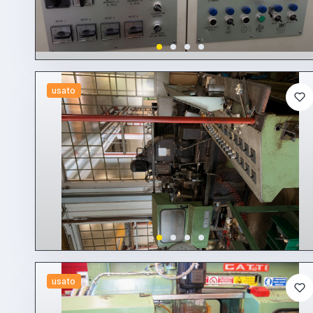
usato
usato