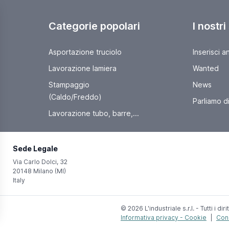
Categorie popolari
I nostri
Asportazione truciolo
Inserisci a
Lavorazione lamiera
Wanted
Stampaggio
News
(Caldo/Freddo)
Parliamo di 
Lavorazione tubo, barre,...
Sede Legale
Via Carlo Dolci, 32
20148 Milano (MI)
Italy
© 2026 L'industriale s.r.l. - Tutti i dirit
Informativa privacy - Cookie
|
Cond