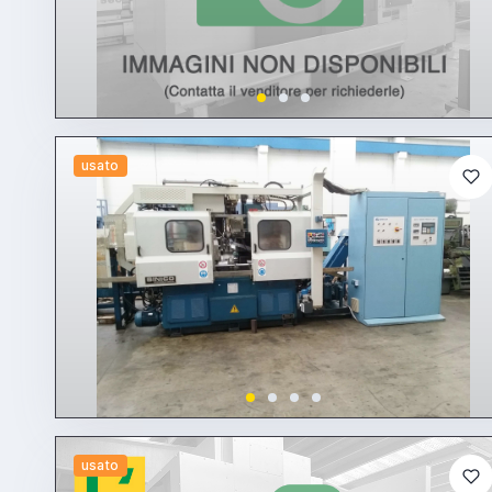
usato
usato