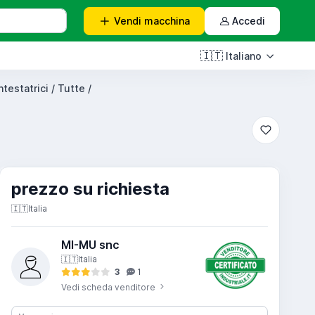
Vendi
macchina
Accedi
🇮🇹
Italiano
ntestatrici / Tutte /
prezzo su richiesta
🇮🇹
Italia
MI-MU snc
🇮🇹
Italia
3
1
Vedi scheda venditore