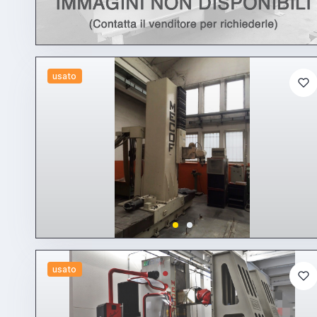
usato
usato