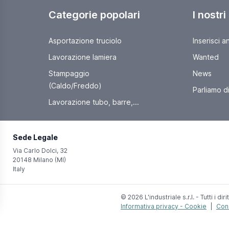
Categorie popolari
I nostri
Asportazione truciolo
Inserisci a
Lavorazione lamiera
Wanted
Stampaggio
News
(Caldo/Freddo)
Parliamo di 
Lavorazione tubo, barre,...
Sede Legale
Via Carlo Dolci, 32
20148 Milano (MI)
Italy
© 2026 L'industriale s.r.l. - Tutti i dirit
Informativa privacy - Cookie
|
Cond