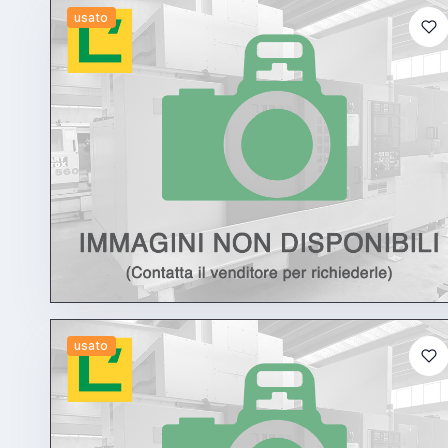
usato
usato