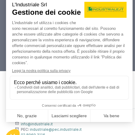
Industriale.it
Il tuo portale di riferimento per
compravendita, aste e liquidazioni di
macchine utensili e macchinari
industriali.
Dati Legali
L'industriale s.r.l.
P. IVA: 12212870153
Codice Fiscale: 12212870153
Contatti
info@industriale.it
PEC:
industriale@pec.industriale.it
02 8969 3116