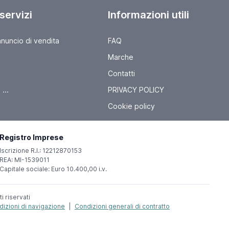
 servizi
Informazioni utili
nnuncio di vendita
FAQ
Marche
Contatti
...
PRIVACY POLICY
Cookie policy
Registro Imprese
Iscrizione R.I.: 12212870153
REA: MI-1539011
Capitale sociale: Euro 10.400,00 i.v.
ti riservati
izioni di navigazione
|
Condizioni generali di contratto