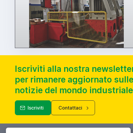
Iscriviti alla nostra newslette
per rimanere aggiornato sulle
notizie del mondo industriale
Iscriviti
Contattaci