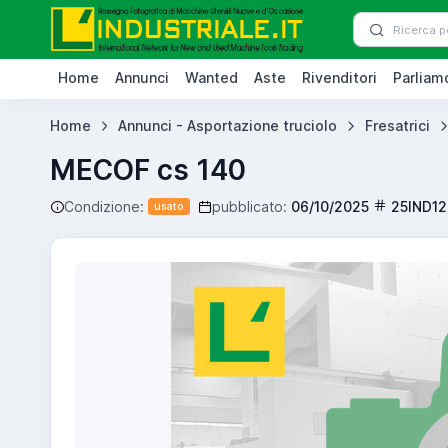
Home
Annunci
Wanted
Aste
Rivenditori
Parliamo
Home
Annunci - Asportazione truciolo
Fresatrici
MECOF cs 140
Condizione:
pubblicato:
06/10/2025
25IND1
usato