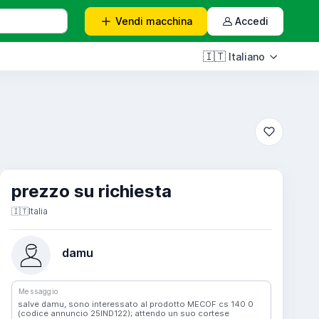
Vendi
macchina
Accedi
🇮🇹
Italiano
prezzo su richiesta
🇮🇹
Italia
damu
Messaggio