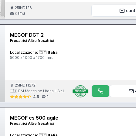
25IND126
cont
damu
MECOF DGT 2
Fresatrici Altre fresatrici
Localizzazione:
🇮🇹
Italia
5000 x 1000 x 1700 mm.
25IND11272
🇮🇹 BM Macchine Utensili S.r.l.
4.5
2
MECOF cs 500 agile
Fresatrici Altre fresatrici
Localizzazione:
🇮🇹
Italia