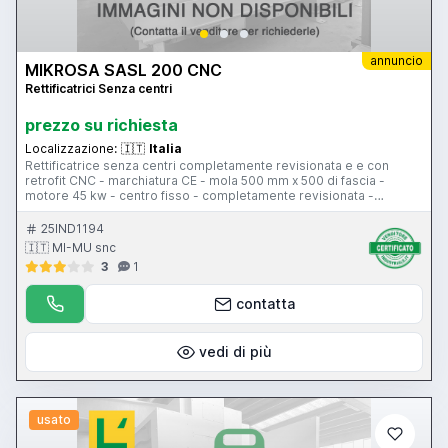
annuncio
MIKROSA SASL 200 CNC
Rettificatrici Senza centri
prezzo su richiesta
Localizzazione:
🇮🇹
Italia
Rettificatrice senza centri completamente revisionata e e con
retrofit CNC - marchiatura CE - mola 500 mm x 500 di fascia -
motore 45 kw - centro fisso - completamente revisionata -
impianto elettrico nuovo - CNC e motori digitali FAGOR
25IND1194
🇮🇹 MI-MU snc
3
1
contatta
vedi di più
usato