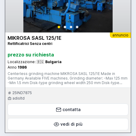
annuncio
MIKROSA SASL 125/1E
Rettificatrici Senza centri
prezzo su richiesta
Localizzazione:
🇧🇬
Bulgaria
Anno
1986
Centerless grinding machine MIKROSA SASL 125/1E Made in
Germany Available FIVE machines. Grinding diameter: -Max 125 mm
-Min 1.5 mm Disk-type grinding wheel width 250 mm Disk-type
grinding diameter 630 mm Grinding length 245 mm Speed 45
m/sec Disk-type grinding wheel diameter 315 mm Number of
25IND7875
grinding wheel turns 11-140 U/min Voltage 380 V Spindle power:
adisltd
22/30 kW Total power 34 kW Dimensions 3180x1620x2300 mm
Machine weight 5 ton
contatta
vedi di più