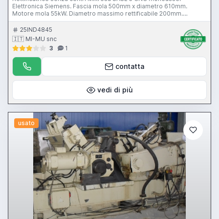
Elettronica Siemens. Fascia mola 500mm x diametro 610mm.
Motore mola 55kW. Diametro massimo rettificabile 200mm.
Predisposta per lavorazioni in infilata completa di caricatore per
pezzi fino a 1m c.a. Visibile funzionante nel ns magazzino a
25IND4845
Gussago BS. Mimu Macchine utensili (Mikrosa SASL5 CNC
🇮🇹 MI-MU snc
spitzenlose Rundschleifmaschine, cnc centerless grinding
3
1
machine, Kronos LX, Giustina, Likdoping)
contatta
vedi di più
usato