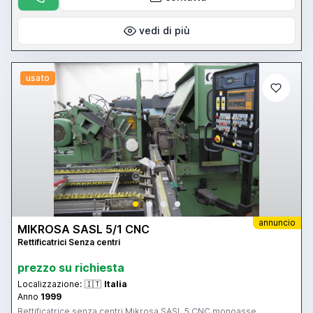
unserem Lager Durchmesser (min-max) 5 – 200 mm Schleifscheibe
Breite 500mm Schleifscheibe Durchmesser 630mm
Schleifscheibemotor 55kW A.C. mit Inverter Z-Axis und
vedi di più
Regelscheibe: Siemens Gewicht 13000 kgs
usato
annuncio
MIKROSA SASL 5/1 CNC
Rettificatrici Senza centri
prezzo su richiesta
Localizzazione:
🇮🇹
Italia
Anno
1999
Rettificatrice senza centri Mikrosa SASL 5 CNC monoasse.