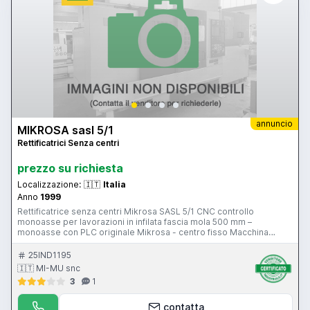
annuncio
MIKROSA sasl 5/1
Rettificatrici Senza centri
prezzo su richiesta
Localizzazione:
🇮🇹
Italia
Anno
1999
Rettificatrice senza centri Mikrosa SASL 5/1 CNC controllo
monoasse per lavorazioni in infilata fascia mola 500 mm –
monoasse con PLC originale Mikrosa - centro fisso Macchina
visibile nel ns magazzino di Gussago (BS) MIKROSA SASL 5 CNC
Siemens / Laurier Under power in our warehouse Diameter (min-
25IND1195
max) 5 – 200 mm Grinding wheel width 500mm Grinding wheel dia.
🇮🇹 MI-MU snc
630mm Grinding wheel motor 55kW A.C. with variable speed drive
3
1
Z-Axis and regulating wheel : Siemens motor + drive Weight 13000
kgs Original Loading/Unloading system for long pieces (up to 1m
approx) MIKROSA SASL 5 CNC Siemens / Laurier Unter Strom in
contatta