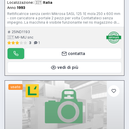
Localizzazione:
🇮🇹
Italia
Anno
1993
Rettificatrice senza centri Mikrosa SASL 125 1E mola 250 x 600 mm
- con caricatore a portale 2 pezzi per volta Contattateci senza
impegno. La macchina è visibile funzionante nel ns magazzino di
Gussago (BS) Mimu Macchine Utensili
25IND1193
🇮🇹 MI-MU snc
3
1
contatta
vedi di più
usato