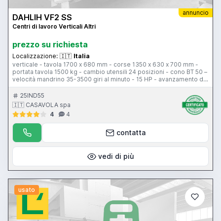
annuncio
DAHLIH VF2 SS
Centri di lavoro Verticali Altri
prezzo su richiesta
Localizzazione:
🇮🇹
Italia
verticale - tavola 1700 x 680 mm - corse 1350 x 630 x 700 mm -
portata tavola 1500 kg - cambio utensili 24 posizioni - cono BT 50 –
velocità mandrino 35-3500 giri al minuto - 15 HP - avanzamento di
lavoro 1-4000 mm al minuto - avanzamento rapido 10000 mm al
minuto - CNC Fanuc 0-MC
25IND55
🇮🇹 CASAVOLA spa
4
4
contatta
vedi di più
usato