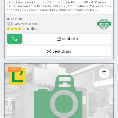
verticale - tavola 1300 x 420 mm - corse 1000 x 480 x 470 mm -
carico ammesso sulla tavola 800 kg - cambio utensili 24 posizioni -
cono ISO 40 – velocità mandrino 8000 mm minuto - 9 kw -
avanzamento di lavoro 1-10000 mm al minuto - avanzamento
rapido asse X 18000 mm al minuto - avanzamento rapido assi Y-Z
25IND61
24000 mm al minuto - CNC FANUC OM-C
🇮🇹 CASAVOLA spa
4
4
contatta
vedi di più
usato