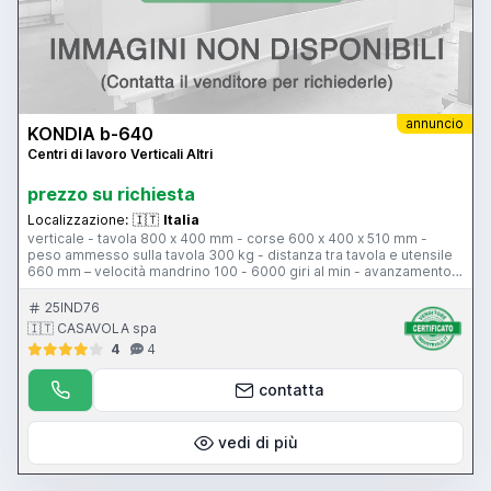
annuncio
KONDIA b-640
Centri di lavoro Verticali Altri
prezzo su richiesta
Localizzazione:
🇮🇹
Italia
verticale - tavola 800 x 400 mm - corse 600 x 400 x 510 mm -
peso ammesso sulla tavola 300 kg - distanza tra tavola e utensile
660 mm – velocità mandrino 100 - 6000 giri al min - avanzamento
di lavoro 5000 mm al minuto - avanzamento rapido assi X-Y 24000
mm al minuto - avanzamento rapido asse Z 20000 mm al minuto -
25IND76
magazzino utensili 22 posizioni - cono ISO 40 - motore mandrino
🇮🇹 CASAVOLA spa
7.5 kW - CNC Heidenhain TNC 426
4
4
contatta
vedi di più