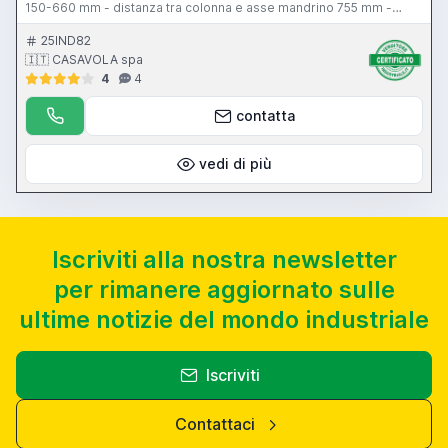
150-660 mm - distanza tra colonna e asse mandrino 755 mm -
magazzino utensili 20 posizioni - cono BT 40 – velocità mandrino
8000 giri/min - 7,5 kW - avanzamento di lavoro 0-5000 mm al
25IND82
minuto - avanzamento rapido assi X-Y 20000 mm al minuto -
🇮🇹 CASAVOLA spa
avanzamento rapido asse Z 15000 mm al minuto - CNC MSC-516 -
4
4
Fanuc 16-MA
contatta
vedi di più
Iscriviti alla nostra newsletter
per rimanere aggiornato sulle
ultime notizie del mondo industriale
Iscriviti
Contattaci