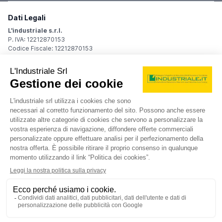
Dati Legali
L'industriale s.r.l.
P. IVA: 12212870153
Codice Fiscale: 12212870153
Sede Legale
Via Carlo Dolci, 32
20148 Milano (MI)
Italy
Registro Imprese
Iscrizione R.I.: 12212870153
REA: MI-1539011
Capitale sociale: Euro 10.400,00 i.v.
Contatti
info@industriale.it
PEC:
industriale@pec.industriale.it
02 8969 3116
© 2026 L'industriale s.r.l. - Tutti i diritti riservati