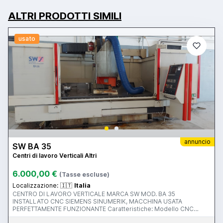
ALTRI PRODOTTI SIMILI
usato
annuncio
SW BA 35
Centri di lavoro Verticali Altri
6.000,00 €
(Tasse escluse)
Localizzazione:
🇮🇹
Italia
CENTRO DI LAVORO VERTICALE MARCA SW MOD. BA 35
INSTALLATO CNC SIEMENS SINUMERIK, MACCHINA USATA
PERFETTAMENTE FUNZIONANTE Caratteristiche: Modello CNC
Siemens Versione del CNC 840D Attacco utensile iso 40 Potenza