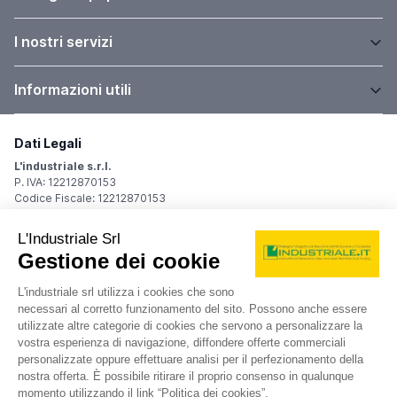
I nostri servizi
Informazioni utili
Dati Legali
L'industriale s.r.l.
P. IVA: 12212870153
Codice Fiscale: 12212870153
Sede Legale
Via Carlo Dolci, 32
20148 Milano (MI)
Italy
Registro Imprese
Iscrizione R.I.: 12212870153
REA: MI-1539011
Capitale sociale: Euro 10.400,00 i.v.