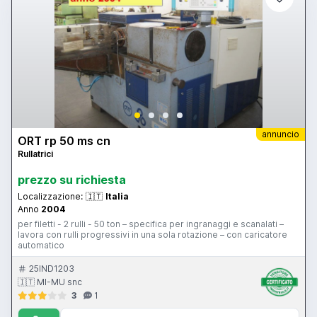
annuncio
ORT rp 50 ms cn
Rullatrici
prezzo su richiesta
Localizzazione:
🇮🇹
Italia
Anno
2004
per filetti - 2 rulli - 50 ton – specifica per ingranaggi e scanalati –
lavora con rulli progressivi in una sola rotazione – con caricatore
automatico
25IND1203
🇮🇹 MI-MU snc
3
1