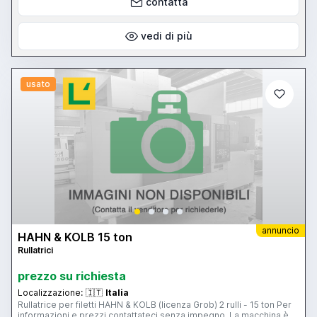
contatta
vedi di più
usato
annuncio
HAHN & KOLB 15 ton
Rullatrici
prezzo su richiesta
Localizzazione:
🇮🇹
Italia
Rullatrice per filetti HAHN & KOLB (licenza Grob) 2 rulli - 15 ton Per
informazioni e prezzi contattateci senza impegno. La macchina è