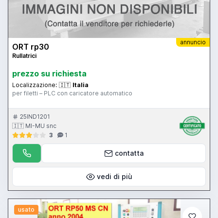
annuncio
ORT rp30
Rullatrici
prezzo su richiesta
Localizzazione:
🇮🇹
Italia
per filetti – PLC con caricatore automatico
25IND1201
🇮🇹 MI-MU snc
3
1
contatta
vedi di più
usato