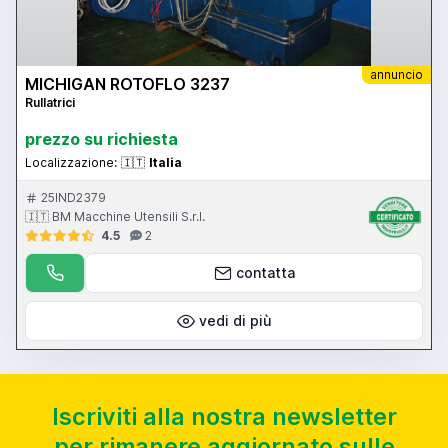
annuncio
MICHIGAN ROTOFLO 3237
Rullatrici
prezzo su richiesta
Localizzazione:
🇮🇹
Italia
25IND2379
🇮🇹 BM Macchine Utensili S.r.l.
4.5
2
contatta
vedi di più
Iscriviti alla nostra newsletter
per rimanere aggiornato sulle