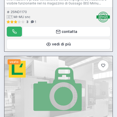
visibile funzionante nel ns magazzino di Gussago (BS) Mimu
Macchine Utensili Thread rolling machine Gewindewalzmaschine
Rouleuse
25IND1170
🇮🇹 MI-MU snc
3
1
contatta
vedi di più
usato