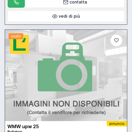
contatta
vedi di più
usato
annuncio
WMW upw 25
Rullatrici