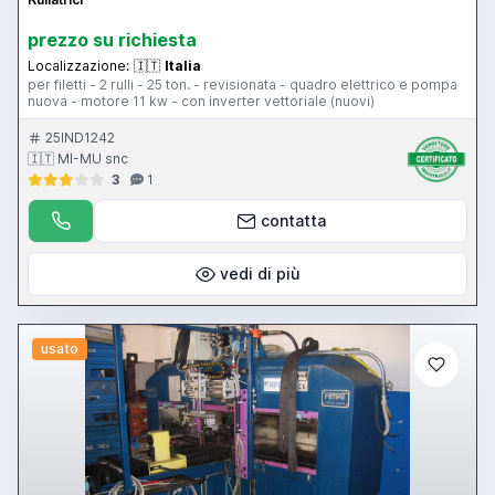
prezzo su richiesta
Localizzazione:
🇮🇹
Italia
per filetti - 2 rulli - 25 ton. - revisionata - quadro elettrico e pompa
nuova - motore 11 kw - con inverter vettoriale (nuovi)
25IND1242
🇮🇹 MI-MU snc
3
1
contatta
vedi di più
usato