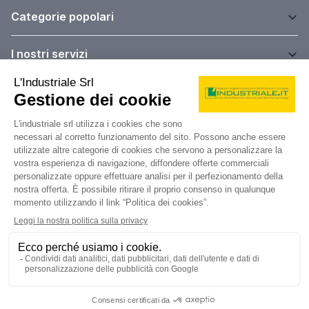
Categorie popolari
I nostri servizi
Informazioni utili
Dati Legali
L'industriale s.r.l.
P. IVA: 12212870153
Codice Fiscale: 12212870153
Sede Legale
Via Carlo Dolci, 32
20148 Milano (MI)
Italy
Registro Imprese
Iscrizione R.I.: 12212870153
REA: MI-1539011