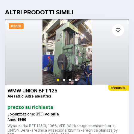
ALTRI PRODOTTI SIMILI
usato
annuncio
WMW UNION BFT 125
Alesatrici Altre alesatrici
prezzo su richiesta
Localizzazione:
🇵🇱
Polonia
Anno
1966
Wytaczarka BFT 125/3, 1966, VEB, Werkzeugmaschinenfabrik,
UNION Gera -średnica wrzeciona 125mm -średnica planszajby