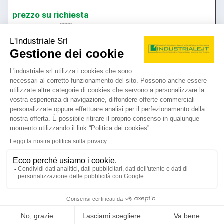
prezzo su richiesta
Localizzazione:
🇮🇹
Italia
1750 x 1250 x 1250 - tavola 1400 x 1250 - CNC HEIDENHAIN TNC 155
25IND5789
🇮🇹 SAVIO Macchine Utensili srl
4.8
5
contatta
vedi di più
usato