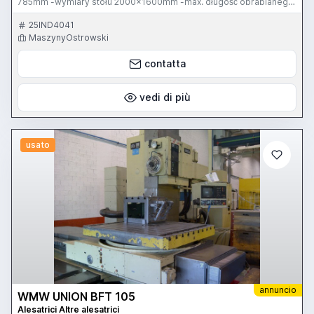
785mm -wymiary stołu 2000x1600mm -max. długość obrabianego
przedmiotu 3700mm - wymiary gabarytowe maszyny: wys.
4790mm, szer. 3470mm, dł. 7325mm - waga: 28ton
25IND4041
www.maszynyostrowski.pl kontakt@maszynyostrowski.pl
MaszynyOstrowski
contatta
vedi di più
usato
annuncio
WMW UNION BFT 105
Alesatrici Altre alesatrici