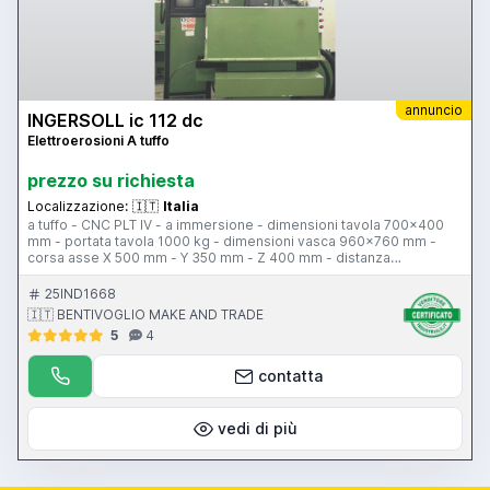
annuncio
INGERSOLL ic 112 dc
Elettroerosioni A tuffo
prezzo su richiesta
Localizzazione:
🇮🇹
Italia
a tuffo - CNC PLT IV - a immersione - dimensioni tavola 700x400
mm - portata tavola 1000 kg - dimensioni vasca 960x760 mm -
corsa asse X 500 mm - Y 350 mm - Z 400 mm - distanza
terra/tavola 650-250 mm - altezza liquido 400 mm - volume liquido
30 litri - planetario con risoluzione angolare per erosione
25IND1668
orizzontale 0,01 gradi - carico di erosione 600 kg - avanzamenti
🇮🇹 BENTIVOGLIO MAKE AND TRADE
600 mm/min - peso 2200 kg
5
4
contatta
vedi di più