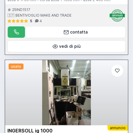
25IND1517
🇮🇹 BENTIVOGLIO MAKE AND TRADE
5
4
contatta
vedi di più
usato
annuncio
INGERSOLL ig 1000