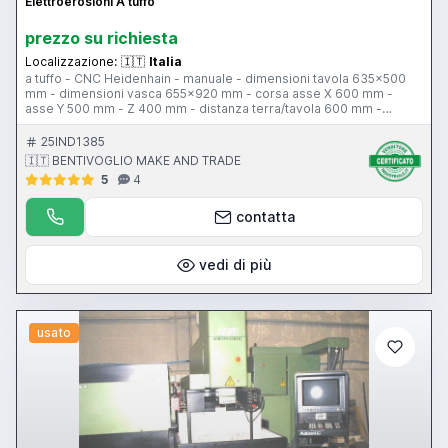
Elettroerosioni A tuffo
prezzo su richiesta
Localizzazione:
🇮🇹
Italia
a tuffo - CNC Heidenhain - manuale - dimensioni tavola 635x500
mm - dimensioni vasca 655x920 mm - corsa asse X 600 mm -
asse Y 500 mm - Z 400 mm - distanza terra/tavola 600 mm -
potenza 60 A - altezza liquido 400 mm
25IND1385
🇮🇹 BENTIVOGLIO MAKE AND TRADE
5
4
contatta
vedi di più
usato