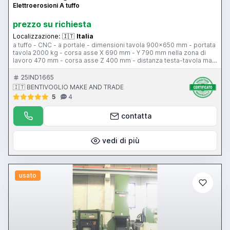
Elettroerosioni A tuffo
prezzo su richiesta
Localizzazione:
🇮🇹
Italia
a tuffo - CNC - a portale - dimensioni tavola 900x650 mm - portata
tavola 2000 kg - corsa asse X 690 mm - Y 790 mm nella zona di
lavoro 470 mm - corsa asse Z 400 mm - distanza testa-tavola max
700 mm min 300 mm - asse C - cambio elettrodo 6 posti - peso
6400 kg
25IND1665
🇮🇹 BENTIVOGLIO MAKE AND TRADE
5
4
contatta
vedi di più
usato