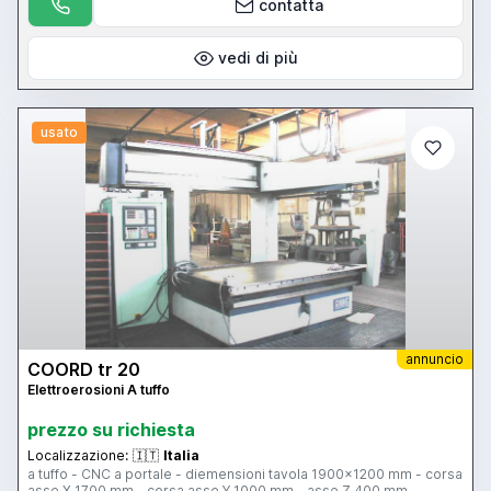
contatta
vedi di più
usato
annuncio
COORD tr 20
Elettroerosioni A tuffo
prezzo su richiesta
Localizzazione:
🇮🇹
Italia
a tuffo - CNC a portale - diemensioni tavola 1900x1200 mm - corsa
asse X 1700 mm - corsa asse Y 1000 mm - asse Z 400 mm