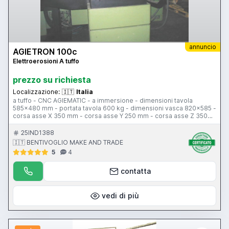
annuncio
AGIETRON 100c
Elettroerosioni A tuffo
prezzo su richiesta
Localizzazione:
🇮🇹
Italia
a tuffo - CNC AGIEMATIC - a immersione - dimensioni tavola
585x480 mm - portata tavola 600 kg - dimensioni vasca 820x585 -
corsa asse X 350 mm - corsa asse Y 250 mm - corsa asse Z 350
mm - distanza terra/tavola 480-130 mm - asse C - cambio lettrodo
15 posti 200 kg max - avanzamenti 720 mm/min - peso
25IND1388
780x500x220 mm
🇮🇹 BENTIVOGLIO MAKE AND TRADE
5
4
contatta
vedi di più