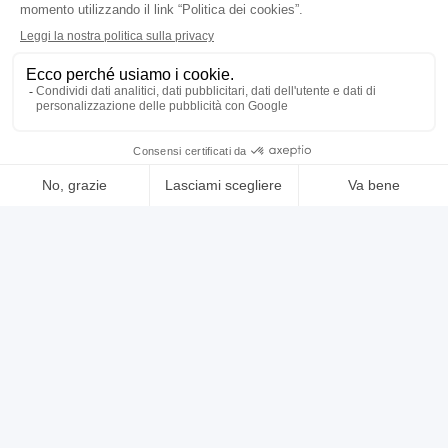
vedi di più
usato
annuncio
ATHENA T1000
Rettificatrici Tangenziali
prezzo su richiesta
Localizzazione:
🇮🇹
Italia, Flero (Brescia)
REVISIONATA CON GARANZIA Corsa longitudinale mm. 1000 Corsa
trasversale mm. 500 (La mola è di spessore mm. 50 e copre una