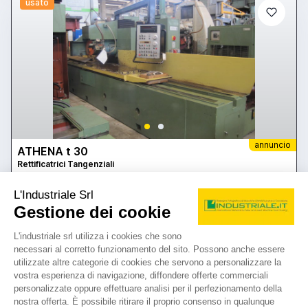
usato
annuncio
ATHENA t 30
Rettificatrici Tangenziali
prezzo su richiesta
Localizzazione:
🇮🇹
Italia
3000 x 700 x 700 mm.
25IND6866
🇮🇹 BM Macchine Utensili S.r.l.
4.5
2
contatta