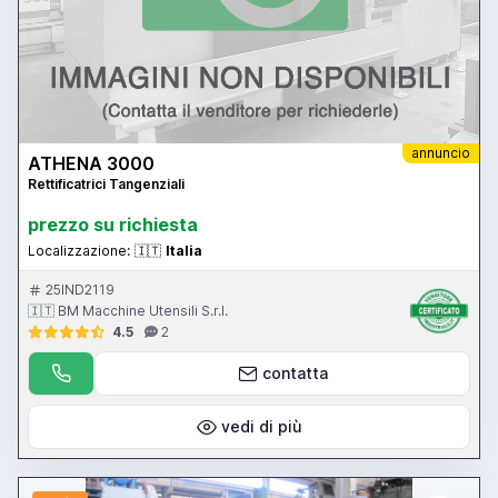
annuncio
ATHENA 3000
Rettificatrici Tangenziali
prezzo su richiesta
Localizzazione:
🇮🇹
Italia
25IND2119
🇮🇹 BM Macchine Utensili S.r.l.
4.5
2
contatta
vedi di più