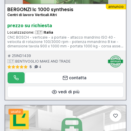
annuncio
BERGONZI lc 1000 synthesis
Centri di lavoro Verticali Altri
prezzo su richiesta
Localizzazione:
🇮🇹
Italia
CNC BOSCH - verticale - a portale - attacco mandrino ISO 40 -
velocita di rotazione 100/3000 rpm - potenza mmandrino 8 kw -
dimensione tavola 900 x 1000 mm - portata 1000 kg - corsa asse X
1000 mm - corsa asse Y 1000 mm - corsa asse Z 400 mm - rapidi
asse X 15 m/min - rapidi asse Y 15 m/min - rapidi asse Z 12 m/min -
25IND1439
capacita magazzino utensili 18 posti - peso 3500 kg - tavola 4
🇮🇹 BENTIVOGLIO MAKE AND TRADE
asse installata
5
4
contatta
vedi di più
usato