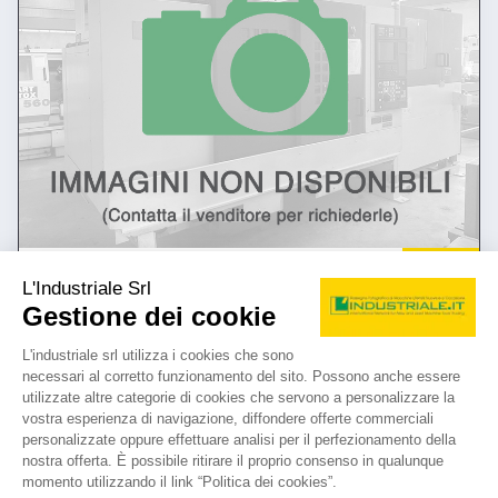
annuncio
DAHLIH VF2 SS
Centri di lavoro Verticali Altri
prezzo su richiesta
Localizzazione:
🇮🇹
Italia
verticale - tavola 1700 x 680 mm - corse 1350 x 630 x 700 mm -
portata tavola 1500 kg - cambio utensili 24 posizioni - cono BT 50 –
velocità mandrino 35-3500 giri al minuto - 15 HP - avanzamento di
lavoro 1-4000 mm al minuto - avanzamento rapido 10000 mm al
minuto - CNC Fanuc 0-MC
25IND55
🇮🇹 CASAVOLA spa
4
4