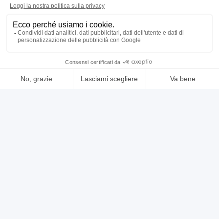
contatta
vedi di più
usato
annuncio