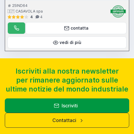
trasversale testa 635 mm - larghezza rettificabile 700 mm - corsa
verticale testa 725 mm - altezza rettificabile 650 mm - motore mola
25IND64
11 Hp - piano magnetico 1000 x 500 mm - CN Favretto
🇮🇹 CASAVOLA spa
4
4
contatta
vedi di più
Iscriviti alla nostra newsletter
per rimanere aggiornato sulle
ultime notizie del mondo industriale
Iscriviti
Contattaci