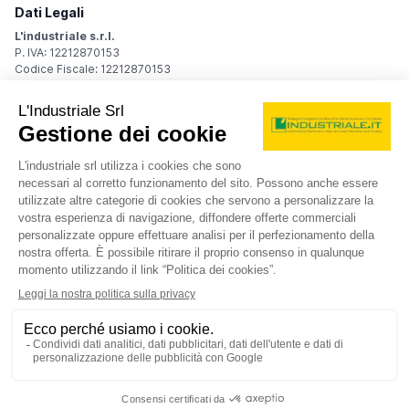
Dati Legali
L'industriale s.r.l.
P. IVA: 12212870153
Codice Fiscale: 12212870153
Sede Legale
Via Carlo Dolci, 32
20148 Milano (MI)
Italy
Registro Imprese
Iscrizione R.I.: 12212870153
REA: MI-1539011
Capitale sociale: Euro 10.400,00 i.v.
Contatti
info@industriale.it
PEC:
industriale@pec.industriale.it
02 8969 3116
© 2026 L'industriale s.r.l. - Tutti i diritti riservati
Informativa privacy - Cookie
|
Condizioni di navigazione
|