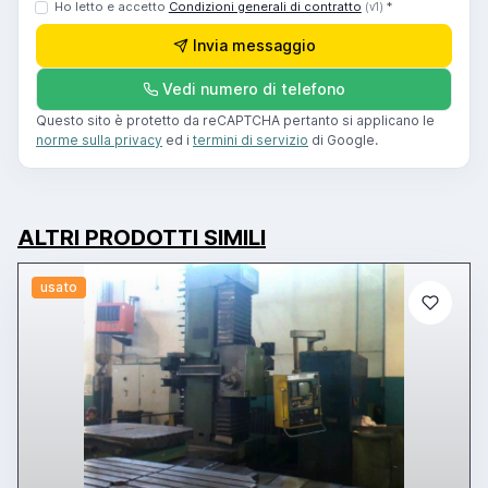
Ho letto e accetto
Condizioni generali di contratto
*
(v1)
Invia messaggio
Vedi numero di telefono
Questo sito è protetto da reCAPTCHA pertanto si applicano le
norme sulla privacy
ed i
termini di servizio
di Google.
ALTRI PRODOTTI SIMILI
usato