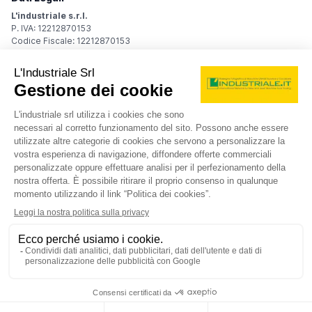
L'industriale s.r.l.
P. IVA: 12212870153
Codice Fiscale: 12212870153
Sede Legale
Via Carlo Dolci, 32
20148 Milano (MI)
Italy
Registro Imprese
Iscrizione R.I.: 12212870153
REA: MI-1539011
Capitale sociale: Euro 10.400,00 i.v.
Contatti
info@industriale.it
PEC:
industriale@pec.industriale.it
02 8969 3116
© 2026 L'industriale s.r.l. - Tutti i diritti riservati
Informativa privacy - Cookie
|
Condizioni di navigazione
|
Condizioni generali di contratto