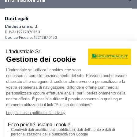
Informazioni utili
Dati Legali
L'industriale s.r.l.
P. IVA: 12212870153
Codice Fiscale: 12212870153
Sede Legale
Via Carlo Dolci, 32
20148 Milano (MI)
Italy
Registro Imprese
Iscrizione R.I.: 12212870153
REA: MI-1539011
Capitale sociale: Euro 10.400,00 i.v.
Contatti
info@industriale.it
PEC:
industriale@pec.industriale.it
02 8969 3116