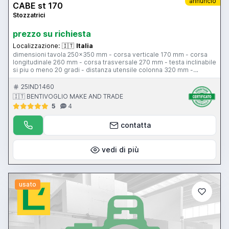
annuncio
CABE st 170
Stozzatrici
prezzo su richiesta
Localizzazione:
🇮🇹
Italia
dimensioni tavola 250x350 mm - corsa verticale 170 mm - corsa
longitudinale 260 mm - corsa trasversale 270 mm - testa inclinabile
si piu o meno 20 gradi - distanza utensile colonna 320 mm -
distanza colonna piattaforma 340 mm - tavola a dividere diam. 290
25IND1460
🇮🇹 BENTIVOGLIO MAKE AND TRADE
5
4
contatta
vedi di più
usato