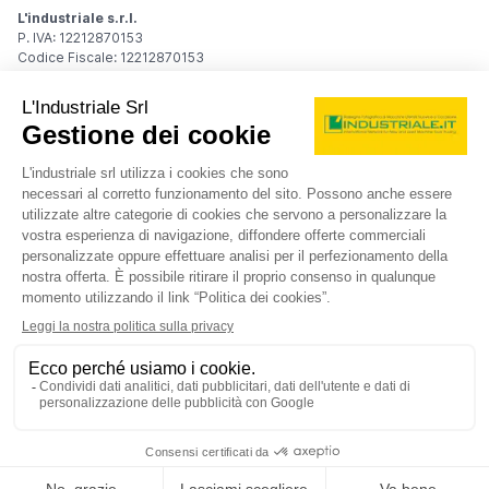
L'industriale s.r.l.
P. IVA: 12212870153
Codice Fiscale: 12212870153
Sede Legale
Via Carlo Dolci, 32
20148 Milano (MI)
Italy
Registro Imprese
Iscrizione R.I.: 12212870153
REA: MI-1539011
Capitale sociale: Euro 10.400,00 i.v.
Contatti
info@industriale.it
PEC:
industriale@pec.industriale.it
02 8969 3116
© 2026 L'industriale s.r.l. - Tutti i diritti riservati
Informativa privacy - Cookie
|
Condizioni di navigazione
|
Condizioni generali di contratto