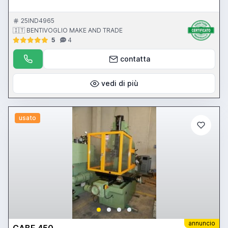
25IND4965
🇮🇹 BENTIVOGLIO MAKE AND TRADE
5
4
contatta
vedi di più
usato
annuncio
CABE 450