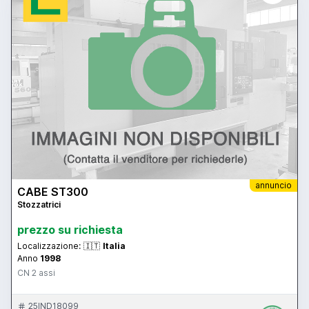
annuncio
CABE ST300
Stozzatrici
prezzo su richiesta
Localizzazione:
🇮🇹
Italia
Anno
1998
CN 2 assi
25IND18099