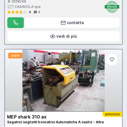
25IND49
🇮🇹 CASAVOLA spa
4
4
contatta
vedi di più
usato
annuncio
MEP shark 310 ax
Segatrici seghetti troncatrici Automatiche A nastro - Altre