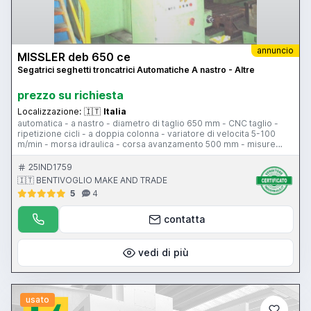
annuncio
MISSLER deb 650 ce
Segatrici seghetti troncatrici Automatiche A nastro - Altre
prezzo su richiesta
Localizzazione:
🇮🇹
Italia
automatica - a nastro - diametro di taglio 650 mm - CNC taglio -
ripetizione cicli - a doppia colonna - variatore di velocita 5-100
m/min - morsa idraulica - corsa avanzamento 500 mm - misure
lama 9000x67x1,6 mm - peso 7000 kg
25IND1759
🇮🇹 BENTIVOGLIO MAKE AND TRADE
5
4
contatta
vedi di più
usato