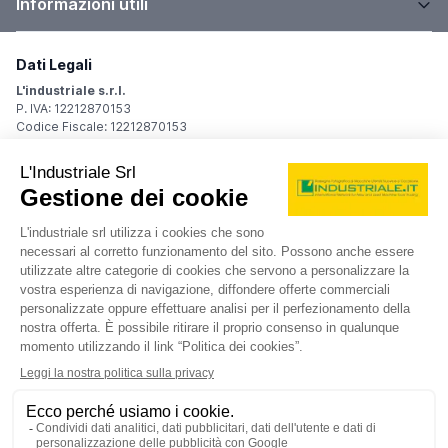
Informazioni utili
Dati Legali
L'industriale s.r.l.
P. IVA: 12212870153
Codice Fiscale: 12212870153
Sede Legale
Via Carlo Dolci, 32
20148 Milano (MI)
Italy
Registro Imprese
Iscrizione R.I.: 12212870153
REA: MI-1539011
Capitale sociale: Euro 10.400,00 i.v.
Contatti
info@industriale.it
PEC:
industriale@pec.industriale.it
02 8969 3116