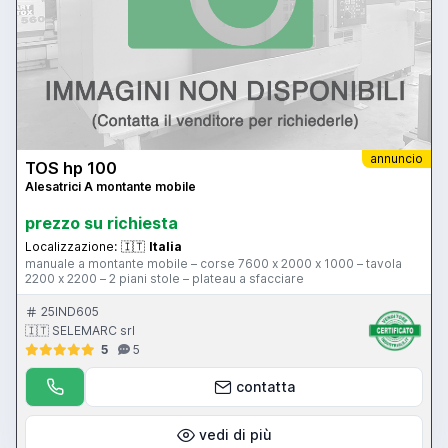
annuncio
TOS hp 100
Alesatrici A montante mobile
prezzo su richiesta
Localizzazione:
🇮🇹
Italia
manuale a montante mobile – corse 7600 x 2000 x 1000 – tavola
2200 x 2200 – 2 piani stole – plateau a sfacciare
25IND605
🇮🇹 SELEMARC srl
5
5
contatta
vedi di più