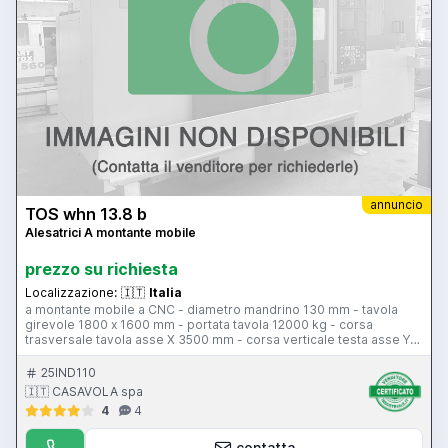
annuncio
TOS whn 13.8 b
Alesatrici A montante mobile
prezzo su richiesta
Localizzazione:
🇮🇹
Italia
a montante mobile a CNC - diametro mandrino 130 mm - tavola
girevole 1800 x 1600 mm - portata tavola 12000 kg - corsa
trasversale tavola asse X 3500 mm - corsa verticale testa asse Y
2000 mm - corsa longitudinale montante asse W 1250 mm - corsa
canotto asse Z 800 mm – velocità rotazione mandrino 1,25-900
25IND110
giri/min - avanzamento di lavoro 0-2500 mm/min - cono di attacco
🇮🇹 CASAVOLA spa
mandrino ISO 50 - 1 testa di fresatura universale - 1 testa di
4
4
fresatura verticale - potenza motore mandrino 38 kw - CNC
Heidenhain TNC 150
contatta