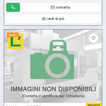
3 assi - piattaforma a sfacciare diametro 750 mm - testa di
fresatura verticale
contatta
vedi di più
usato
annuncio