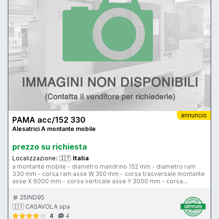
annuncio
PAMA acc/152 330
Alesatrici A montante mobile
prezzo su richiesta
Localizzazione:
🇮🇹
Italia
a montante mobile - diametro mandrino 152 mm - diametro ram
330 mm - corsa ram asse W 350 mm - corsa trasversale montante
asse X 6000 mm - corsa verticale asse Y 3000 mm - corsa
mandrino asse Z 1220 mm - 1 piani di ancoraggio 7000 x 2000 x
400 mm tavola rototraslante Cogis 3000 x 2600 mm - portata
25IND95
tavola girevole 35000 kg - corsa tavola girevole 1500 mm - 3
🇮🇹 CASAVOLA spa
gamme velocità mandrino 2-800 giri/min - cono di attacco
4
4
mandrino ISO 50 - potenza motore mandrino 30 hp - visualizzatori