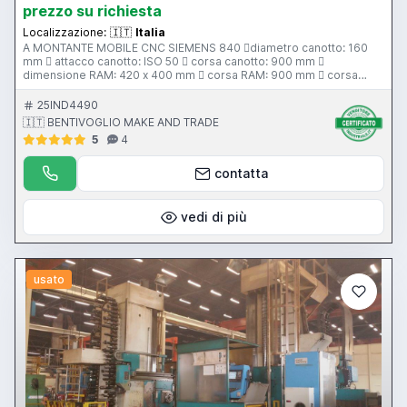
prezzo su richiesta
Localizzazione:
🇮🇹
Italia
A MONTANTE MOBILE CNC SIEMENS 840 diametro canotto: 160
mm  attacco canotto: ISO 50  corsa canotto: 900 mm 
dimensione RAM: 420 x 400 mm  corsa RAM: 900 mm  corsa
longitudinale: 10000 mm  corsa verticale: 3600 mm  tipologia di
scorrimento: idrostatico  dimensioni piano tavola: 2500 x 2500
25IND4490
mm  corsa tavola: 2250 mm  angolo indexaggio tavola: continuo 
🇮🇹 BENTIVOGLIO MAKE AND TRADE
tavola idrostatica  portata tavola da verificare  dimensioni piano
5
4
di ancoraggio (STHOLLE): 6000 x 3000 mm  pulsantiera di
comando  testa a fresare  magazzino utensili 52 posti 
evacuatore trucioli  peso totale: 105.000 kg  potenza totale: 110
contatta
Kw
vedi di più
usato