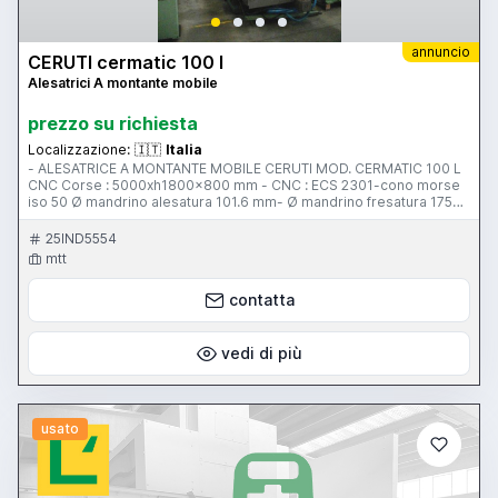
annuncio
CERUTI cermatic 100 l
Alesatrici A montante mobile
prezzo su richiesta
Localizzazione:
🇮🇹
Italia
- ALESATRICE A MONTANTE MOBILE CERUTI MOD. CERMATIC 100 L
CNC Corse : 5000xh1800x800 mm - CNC : ECS 2301-cono morse
iso 50 Ø mandrino alesatura 101.6 mm- Ø mandrino fresatura 175
mm
25IND5554
mtt
contatta
vedi di più
usato