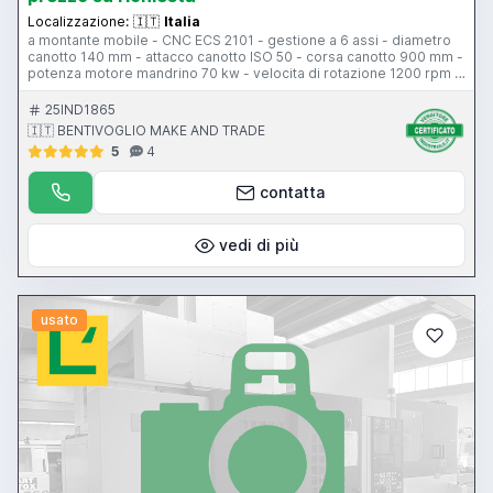
Localizzazione:
🇮🇹
Italia
a montante mobile - CNC ECS 2101 - gestione a 6 assi - diametro
canotto 140 mm - attacco canotto ISO 50 - corsa canotto 900 mm -
potenza motore mandrino 70 kw - velocita di rotazione 1200 rpm -
dimensione ram 420x400 mm - corsa ram 900 mm - corsa
longitudinale 7000 mm - corsa verticale 4000 mm - tipologia di
25IND1865
scorrimento idrostatica - dimensioni tavola 1800x1800 mm PAMA
🇮🇹 BENTIVOGLIO MAKE AND TRADE
mod. TGB - corsa tavola 1500 mm - angolo di indexaggio tavola
5
4
360000 posizioni - tavola idrostatica - portata tavola 10 ton -
dimensioni piano ancoraggio stolle n. 2 6000x2000 mm -
pulsantiera di comando - testa a fresare n. 2
contatta
vedi di più
usato