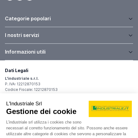
Categorie popolari
I nostri servizi
Informazioni utili
Dati Legali
L'industriale s.r.l.
P. IVA: 12212870153
Codice Fiscale: 12212870153
Sede Legale
Via Carlo Dolci, 32
20148 Milano (MI)
Italy
Registro Imprese