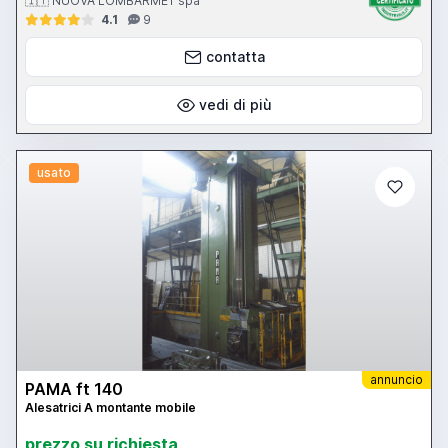
🇮🇹 NUOVA LOMBARMET spa
4.1
9
contatta
vedi di più
usato
annuncio
PAMA ft 140
Alesatrici A montante mobile
prezzo su richiesta