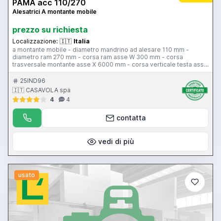
PAMA acc 110/270
Alesatrici A montante mobile
prezzo su richiesta
Localizzazione:
🇮🇹
Italia
a montante mobile - diametro mandrino ad alesare 110 mm -
diametro ram 270 mm - corsa ram asse W 300 mm - corsa
trasversale montante asse X 6000 mm - corsa verticale testa asse
Y 1920 mm - corsa mandrino asse Z 810 mm - cono di attacco
mandrino ISO 50 - potenza motore mandrino 25 hp - 3 gamme
25IND96
velocità mandrino 1,8-990 giri/min - tavola girevole Tos 2500 x
🇮🇹 CASAVOLA spa
2000 mm - portata tavola girevole 15000 kg - corsa tavola
4
4
girevole 1500 mm - posizionatore 2 assi Fagor
contatta
vedi di più
usato