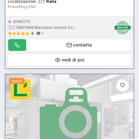
Localizzazione:
🇮🇹
Italia
Presetting CNC
25IND710
🇮🇹 SIMONINI Macchine Utensili S.r.l.
5
1
contatta
vedi di più
usato