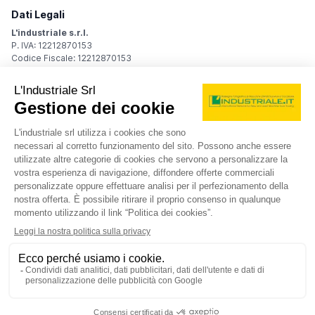
Dati Legali
L'industriale s.r.l.
P. IVA: 12212870153
Codice Fiscale: 12212870153
Sede Legale
Via Carlo Dolci, 32
20148 Milano (MI)
Italy
Registro Imprese
Iscrizione R.I.: 12212870153
REA: MI-1539011
Capitale sociale: Euro 10.400,00 i.v.
Contatti
info@industriale.it
PEC:
industriale@pec.industriale.it
02 8969 3116
© 2026 L'industriale s.r.l. - Tutti i diritti riservati
Informativa privacy - Cookie
|
Condizioni di navigazione
|