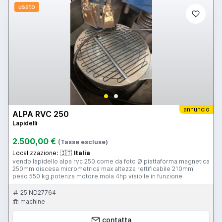
usato
annuncio
ALPA RVC 250
Lapidelli
2.500,00 €
(Tasse escluse)
Localizzazione:
🇮🇹
Italia
vendo lapidello alpa rvc 250 come da foto Ø piattaforma magnetica
250mm discesa micrometrica max altezza rettificabile 210mm
peso 550 kg potenza motore mola 4hp visibile in funzione
25IND27764
machine
contatta