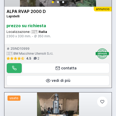
annuncio
ALPA RVAP 2000 D
Lapidelli
prezzo su richiesta
Localizzazione:
🇮🇹
Italia
2300 x 330 mm. - Ø 350 mm.
25IND10999
🇮🇹 BM Macchine Utensili S.r.l.
4.5
2
contatta
vedi di più
usato