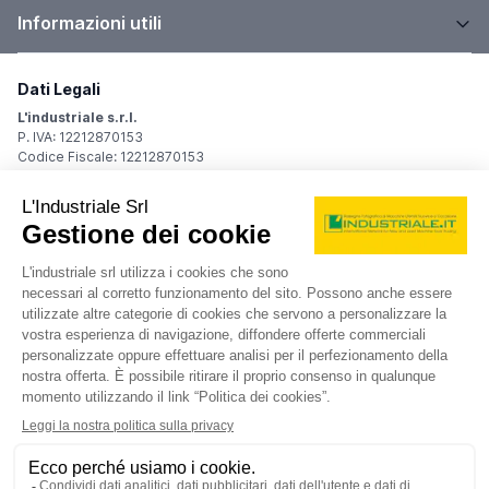
Informazioni utili
Dati Legali
L'industriale s.r.l.
P. IVA: 12212870153
Codice Fiscale: 12212870153
Sede Legale
Via Carlo Dolci, 32
20148 Milano (MI)
Italy
Registro Imprese
Iscrizione R.I.: 12212870153
REA: MI-1539011
Capitale sociale: Euro 10.400,00 i.v.
Contatti
info@industriale.it
PEC:
industriale@pec.industriale.it