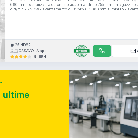
660 mm - distanza tra colonna e asse mandrino 755 mm - magazzino ut
giri/min - 7,5 kW - avanzamento di lavoro 0-5000 mm al minuto - ava
rapido asse Z 15000 mm al minuto - CNC MSC-516 - Fanuc 16-MA
25IND82
🇮🇹 CASAVOLA spa
4
4
r
 ultime