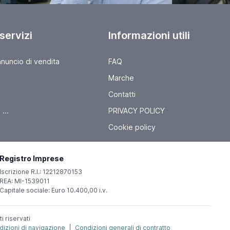
 servizi
Informazioni utili
nnuncio di vendita
FAQ
Marche
Contatti
...
PRIVACY POLICY
Cookie policy
Registro Imprese
Iscrizione R.I.: 12212870153
REA: MI-1539011
Capitale sociale: Euro 10.400,00 i.v.
ti riservati
izioni di navigazione
|
Condizioni generali di contratto