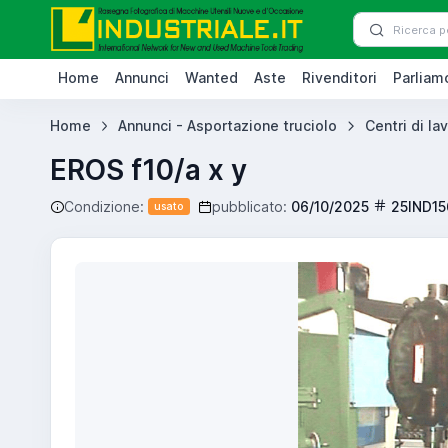
Home
Annunci
Wanted
Aste
Rivenditori
Parliamo
Home
Annunci - Asportazione truciolo
Centri di la
EROS f10/a x y
Condizione:
pubblicato:
06/10/2025
25IND15
usato