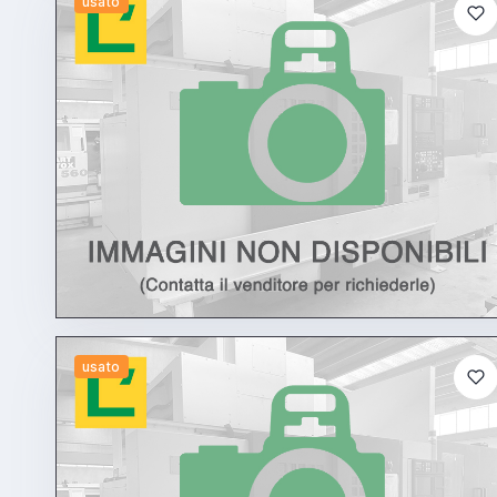
usato
usato