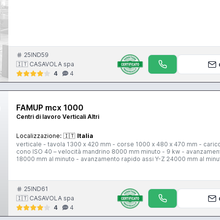
25IND59
🇮🇹 CASAVOLA spa
4
4
FAMUP mcx 1000
Centri di lavoro Verticali Altri
Localizzazione:
🇮🇹
Italia
verticale - tavola 1300 x 420 mm - corse 1000 x 480 x 470 mm - carico
cono ISO 40 – velocità mandrino 8000 mm minuto - 9 kw - avanzament
18000 mm al minuto - avanzamento rapido assi Y-Z 24000 mm al mi
25IND61
🇮🇹 CASAVOLA spa
4
4