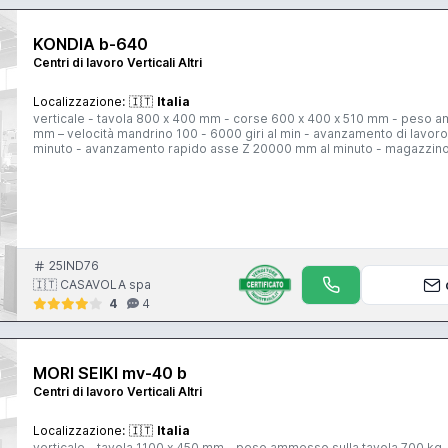
KONDIA b-640
Centri di lavoro Verticali Altri
Localizzazione:
🇮🇹
Italia
verticale - tavola 800 x 400 mm - corse 600 x 400 x 510 mm - peso am
mm – velocità mandrino 100 - 6000 giri al min - avanzamento di lavo
minuto - avanzamento rapido asse Z 20000 mm al minuto - magazzino u
CNC Heidenhain TNC 426
25IND76
🇮🇹 CASAVOLA spa
4
4
MORI SEIKI mv-40 b
Centri di lavoro Verticali Altri
Localizzazione:
🇮🇹
Italia
verticale - tavola 1100 x 450 mm - peso ammesso sulla tavola 700 kg 