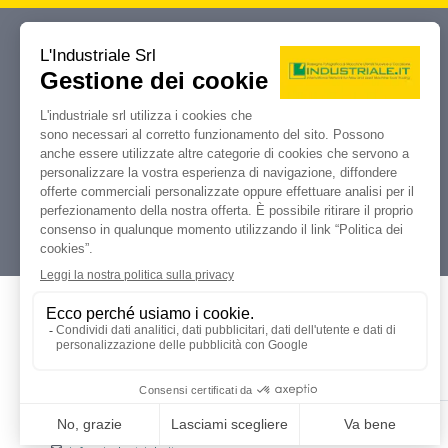
Industriale.it
Il tuo portale di riferimento per
compravendita, aste e liquidazioni di
macchine utensili e macchinari
industriali.
Dati Legali
L'industriale s.r.l.
P. IVA: 12212870153
Codice Fiscale: 12212870153
Contatti