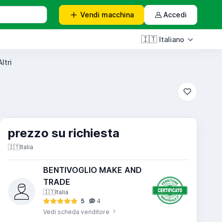
Vendi
macchina
Accedi
🇮🇹
Italiano
ltri
prezzo su richiesta
🇮🇹
Italia
BENTIVOGLIO MAKE AND
TRADE
🇮🇹
Italia
5
4
Vedi scheda venditore