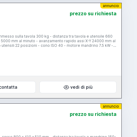
annuncio
prezzo su richiesta
messo sulla tavola 300 kg - distanza tra tavola e utensile 660
ro 5000 mm al minuto - avanzamento rapido assi X-Y 24000 mm al
tensili 22 posizioni - cono ISO 40 - motore mandrino 7.5 kW -
contatta
vedi di più
annuncio
prezzo su richiesta
- corse 800 x 410 x 510 mm - distanza tra tavola e mandrino 150-