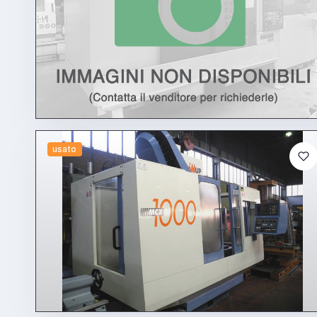
usato