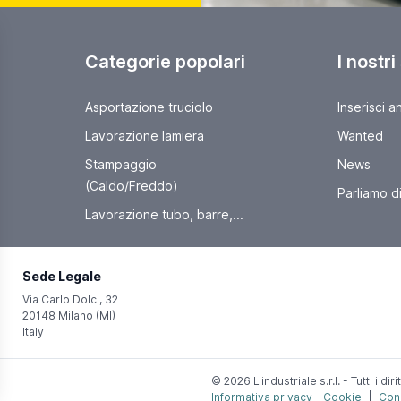
Categorie popolari
I nostri
Asportazione truciolo
Inserisci a
Lavorazione lamiera
Wanted
Stampaggio
News
(Caldo/Freddo)
Parliamo di 
Lavorazione tubo, barre,...
Sede Legale
Via Carlo Dolci, 32
20148 Milano (MI)
Italy
© 2026 L'industriale s.r.l. - Tutti i dirit
Informativa privacy - Cookie
|
Cond