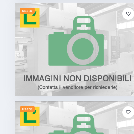
usato
usato