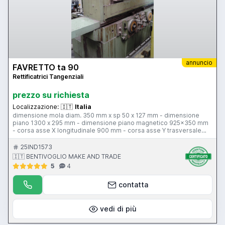
annuncio
FAVRETTO ta 90
Rettificatrici Tangenziali
prezzo su richiesta
Localizzazione:
🇮🇹
Italia
dimensione mola diam. 350 mm x sp 50 x 127 mm - dimensione
piano 1300 x 295 mm - dimensione piano magnetico 925x350 mm
- corsa asse X longitudinale 900 mm - corsa asse Y trasversale
350 mm - corsa asse Z verticale 350 mm - incrementi asse Y
incrementi asse Z - sistema di diamantatura - comandi idraulici -
25IND1573
peso 3450 kg
🇮🇹 BENTIVOGLIO MAKE AND TRADE
5
4
contatta
vedi di più