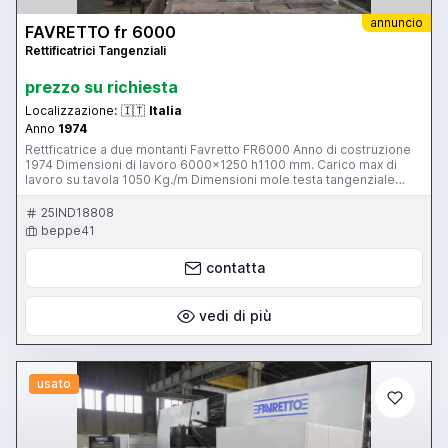
annuncio
FAVRETTO fr 6000
Rettificatrici Tangenziali
prezzo su richiesta
Localizzazione:
🇮🇹
Italia
Anno
1974
Rettficatrice a due montanti Favretto FR6000 Anno di costruzione
1974 Dimensioni di lavoro 6000x1250 h1100 mm. Carico max di
lavoro su tavola 1050 Kg./m Dimensioni mole testa tangenziale
457x203x75 mm. Rotazione mandrino 1200 giri/min. Dimensioni
mole testa universale 356x127x40mm. Rotazione mandrino
25IND18808
1400/1700 giri/min. Macchina funzionante e completa di manuali
beppe41
uso/manutenzione
contatta
vedi di più
usato