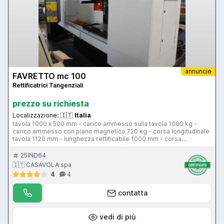
annuncio
FAVRETTO mc 100
Rettificatrici Tangenziali
prezzo su richiesta
Localizzazione:
🇮🇹
Italia
tavola 1000 x 500 mm - carico ammesso sulla tavola 1000 kg -
carico ammesso con piano magnetico 720 kg - corsa longitudinale
tavola 1120 mm - lunghezza rettificabile 1000 mm - corsa
trasversale testa 635 mm - larghezza rettificabile 700 mm - corsa
verticale testa 725 mm - altezza rettificabile 650 mm - motore mola
25IND64
11 Hp - piano magnetico 1000 x 500 mm - CN Favretto
🇮🇹 CASAVOLA spa
4
4
contatta
vedi di più