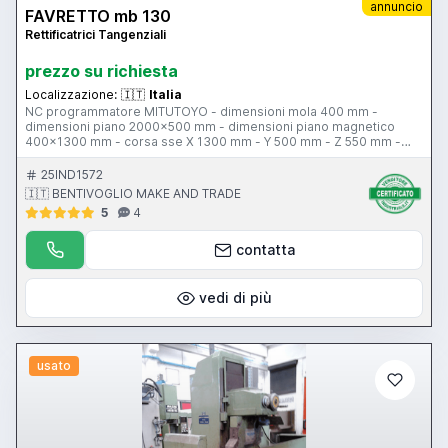
annuncio
FAVRETTO mb 130
Rettificatrici Tangenziali
prezzo su richiesta
Localizzazione:
🇮🇹
Italia
NC programmatore MITUTOYO - dimensioni mola 400 mm -
dimensioni piano 2000x500 mm - dimensioni piano magnetico
400x1300 mm - corsa sse X 1300 mm - Y 500 mm - Z 550 mm -
sistema di diamatatura - comandi idraulici - pensile di comando -
depuratore a tessuto - protezione antinfortunistica - potenza
25IND1572
motore 21,5 kw - bilanciatore
🇮🇹 BENTIVOGLIO MAKE AND TRADE
5
4
contatta
vedi di più
usato