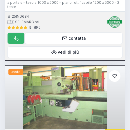
a portale – tavola 1000 x 5000 – piano rettificabile 1200 x 5000 – 2
teste
25IND684
🇮🇹 SELEMARC srl
5
5
contatta
vedi di più
usato