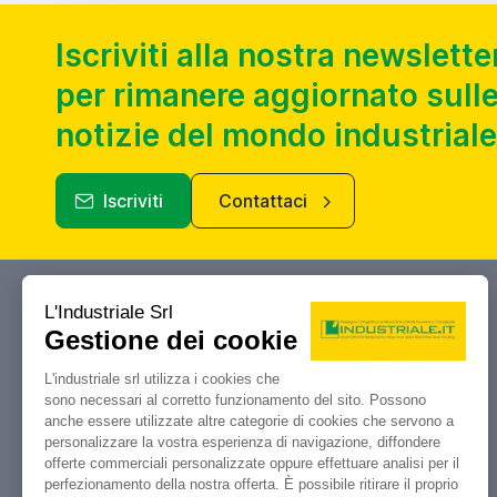
Iscriviti alla nostra newslette
per rimanere aggiornato sulle
notizie del mondo industriale
Iscriviti
Contattaci
Industriale.it
Il tuo portale di riferimento per
compravendita, aste e liquidazioni di
macchine utensili e macchinari
industriali.