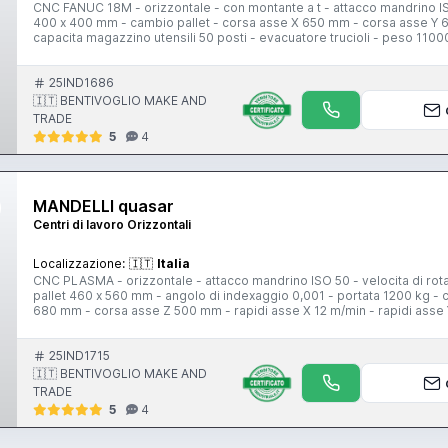
CNC FANUC 18M - orizzontale - con montante a t - attacco mandrino IS
400 x 400 mm - cambio pallet - corsa asse X 650 mm - corsa asse Y 6
capacita magazzino utensili 50 posti - evacuatore trucioli - peso 1100
25IND1686
🇮🇹 BENTIVOGLIO MAKE AND
TRADE
5
4
MANDELLI quasar
Centri di lavoro Orizzontali
Localizzazione:
🇮🇹
Italia
CNC PLASMA - orizzontale - attacco mandrino ISO 50 - velocita di ro
pallet 460 x 560 mm - angolo di indexaggio 0,001 - portata 1200 kg - 
680 mm - corsa asse Z 500 mm - rapidi asse X 12 m/min - rapidi asse Y
tipo guide asse Y piane - rapidi guide asse Z piane - peso 16000 kg -
25IND1715
🇮🇹 BENTIVOGLIO MAKE AND
TRADE
5
4