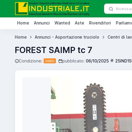
Home
Annunci
Wanted
Aste
Rivenditori
Parliamo
Home
Annunci - Asportazione truciolo
Centri di la
FOREST SAIMP tc 7
Condizione:
pubblicato:
06/10/2025
25IND15
usato