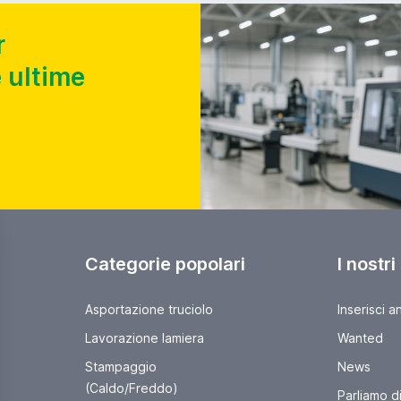
r
 ultime
Categorie popolari
I nostri
Asportazione truciolo
Inserisci a
Lavorazione lamiera
Wanted
Stampaggio
News
(Caldo/Freddo)
Parliamo di 