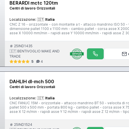
BERARDI mctc 120tm
Centri di lavoro Orizzontali
Localizzazione:
🇮🇹
Italia
CNC Z 16 - orizzontale - con montante a t - attacco mandrino ISO 50 
dimensione pallet 1100 x 1100 mm - cambio pallet - corsa asse X 200
asse X 10000 mm/min - rapidi asse Y 10000 mm/min - rapidi asse Z 30
guide piane - tipo guide asse Z guide piane - capacita magazzino utensi
25IND1435
🇮🇹 BENTIVOGLIO MAKE AND
TRADE
5
4
DAHLIH dl-mch 500
Centri di lavoro Orizzontali
Localizzazione:
🇮🇹
Italia
CNC FANUC 15M - orizzontale - attacco mandrino BT 50 - velocita di 
pallet 500 x 500 mm - portata 800 kg - cambio pallet - corsa asse X
asse X 12 m/min - rapidi asse Y 12 m/min - rapidi asse Z 12 m/min - tip
evacuatore trucioli - peso 15000 kg
25IND1524