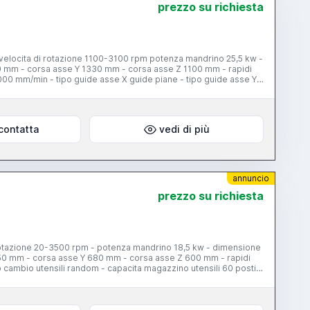
prezzo su richiesta
- velocita di rotazione 1100-3100 rpm potenza mandrino 25,5 kw -
0 mm - corsa asse Y 1330 mm - corsa asse Z 1100 mm - rapidi
00 mm/min - tipo guide asse X guide piane - tipo guide asse Y
li 40 posti - evacuatore trucioli
contatta
vedi di più
annuncio
prezzo su richiesta
rotazione 20-3500 rpm - potenza mandrino 18,5 kw - dimensione
 750 mm - corsa asse Y 680 mm - corsa asse Z 600 mm - rapidi
o cambio utensili random - capacita magazzino utensili 60 posti -