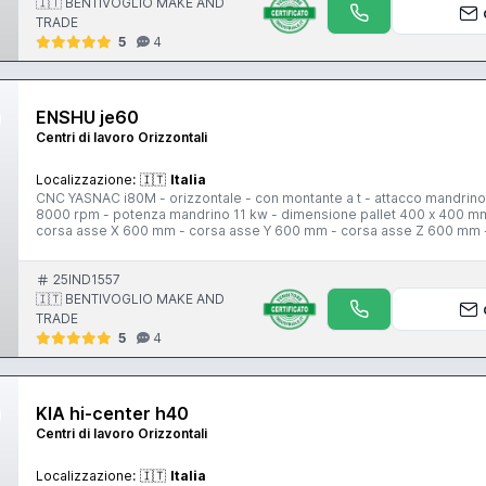
🇮🇹 BENTIVOGLIO MAKE AND
TRADE
5
4
ENSHU je60
Centri di lavoro Orizzontali
Localizzazione:
🇮🇹
Italia
CNC YASNAC i80M - orizzontale - con montante a t - attacco mandrino 
8000 rpm - potenza mandrino 11 kw - dimensione pallet 400 x 400 mm -
corsa asse X 600 mm - corsa asse Y 600 mm - corsa asse Z 600 mm - r
30 m/min - tipo cambio utensili a catena - capacita magazzino utensili
x 4600 mm
25IND1557
🇮🇹 BENTIVOGLIO MAKE AND
TRADE
5
4
KIA hi-center h40
Centri di lavoro Orizzontali
Localizzazione:
🇮🇹
Italia