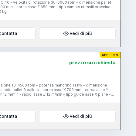
O 40 - velocita di rotazione 30-6000 rpm - dimensione pallet
00 mm - corsa asse Z 650 mm - tipo cambio utensili braccino -
0 kg
contatta
vedi di più
annuncio
prezzo su richiesta
tazione 10-4500 rpm - potenza mandrino 11 kw - dimensione
cambio pallet 8 pallets - corsa asse X 700 mm - corsa asse Y
 12 m/min - rapidi asse Z 12 m/min - tipo guide asse X piane -
 capacita magazzino utensili 36 posti
contatta
vedi di più