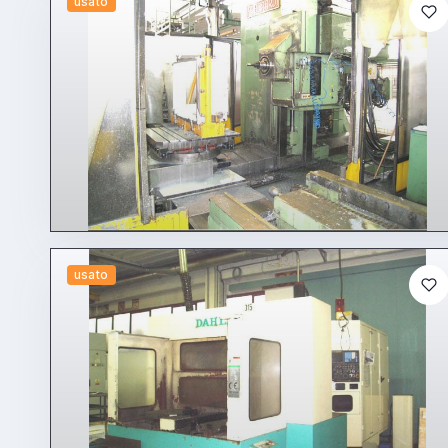
usato
usato