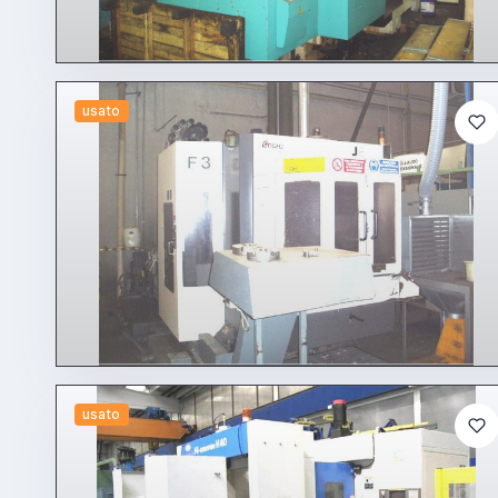
usato
usato