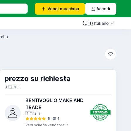
Vendi
macchina
Accedi
🇮🇹
Italiano
ali /
prezzo su richiesta
🇮🇹
Italia
BENTIVOGLIO MAKE AND
TRADE
🇮🇹
Italia
5
4
Vedi scheda venditore