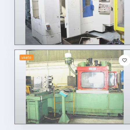
usato