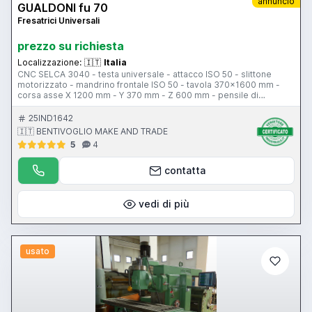
annuncio
GUALDONI fu 70
Fresatrici Universali
prezzo su richiesta
Localizzazione:
🇮🇹
Italia
CNC SELCA 3040 - testa universale - attacco ISO 50 - slittone
motorizzato - mandrino frontale ISO 50 - tavola 370x1600 mm -
corsa asse X 1200 mm - Y 370 mm - Z 600 mm - pensile di
comando
25IND1642
🇮🇹 BENTIVOGLIO MAKE AND TRADE
5
4
contatta
vedi di più
usato