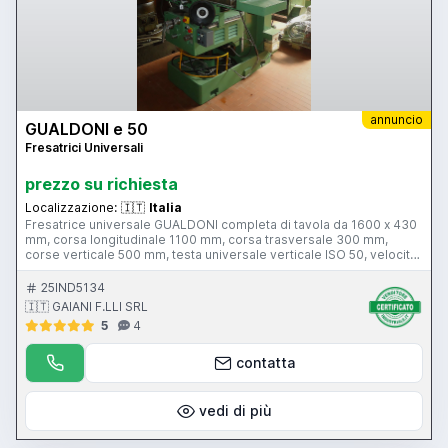
annuncio
GUALDONI e 50
Fresatrici Universali
prezzo su richiesta
Localizzazione:
🇮🇹
Italia
Fresatrice universale GUALDONI completa di tavola da 1600 x 430
mm, corsa longitudinale 1100 mm, corsa trasversale 300 mm,
corse verticale 500 mm, testa universale verticale ISO 50, velocità
rotazione 25-1400 RPM, luce di lavoro, rapidi spostamento tavola e
mensola, bloccaggio/sbloccaggio idraulico mandrino,
25IND5134
visualizzatore di quote montato sui 3 assi. Macchina revisionata a
🇮🇹 GAIANI F.LLI SRL
norme antinfortunistiche vigenti.
5
4
contatta
vedi di più