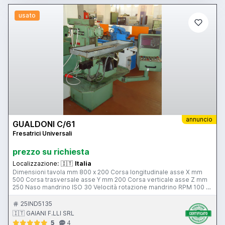
usato
annuncio
GUALDONI C/61
Fresatrici Universali
prezzo su richiesta
Localizzazione:
🇮🇹
Italia
Dimensioni tavola mm 800 x 200 Corsa longitudinale asse X mm
500 Corsa trasversale asse Y mm 200 Corsa verticale asse Z mm
250 Naso mandrino ISO 30 Velocità rotazione mandrino RPM 100 –
1500
25IND5135
🇮🇹 GAIANI F.LLI SRL
5
4