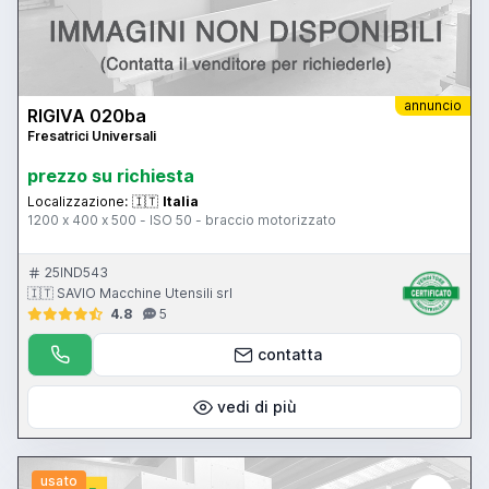
annuncio
RIGIVA 020ba
Fresatrici Universali
prezzo su richiesta
Localizzazione:
🇮🇹
Italia
1200 x 400 x 500 - ISO 50 - braccio motorizzato
25IND543
🇮🇹 SAVIO Macchine Utensili srl
4.8
5
contatta
vedi di più
usato