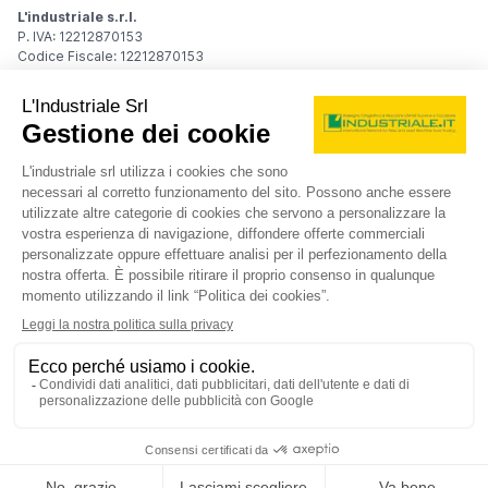
L'industriale s.r.l.
P. IVA: 12212870153
Codice Fiscale: 12212870153
Sede Legale
Via Carlo Dolci, 32
20148 Milano (MI)
Italy
Registro Imprese
Iscrizione R.I.: 12212870153
REA: MI-1539011
Capitale sociale: Euro 10.400,00 i.v.
Contatti
info@industriale.it
PEC:
industriale@pec.industriale.it
02 8969 3116
© 2026 L'industriale s.r.l. - Tutti i diritti riservati
Informativa privacy - Cookie
|
Condizioni di navigazione
|
Condizioni generali di contratto