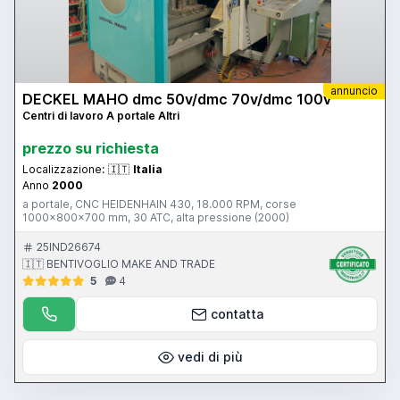
annuncio
DECKEL MAHO dmc 50v/dmc 70v/dmc 100v
Centri di lavoro A portale Altri
prezzo su richiesta
Localizzazione:
🇮🇹
Italia
Anno
2000
a portale, CNC HEIDENHAIN 430, 18.000 RPM, corse
1000x800x700 mm, 30 ATC, alta pressione (2000)
25IND26674
🇮🇹 BENTIVOGLIO MAKE AND TRADE
5
4
contatta
vedi di più