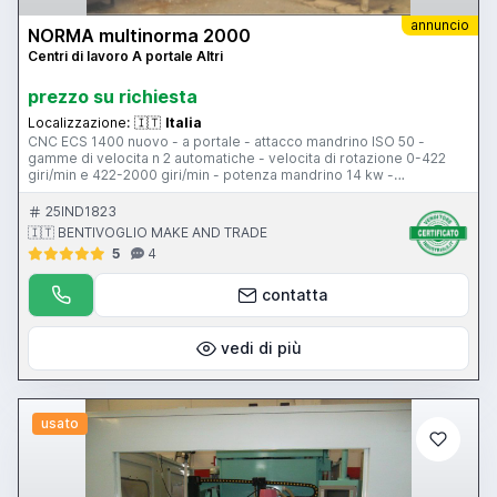
annuncio
NORMA multinorma 2000
Centri di lavoro A portale Altri
prezzo su richiesta
Localizzazione:
🇮🇹
Italia
CNC ECS 1400 nuovo - a portale - attacco mandrino ISO 50 -
gamme di velocita n 2 automatiche - velocita di rotazione 0-422
giri/min e 422-2000 giri/min - potenza mandrino 14 kw -
dimensione tavola 2100 x 970 mm - corsa asse X 2000 mm - corsa
asse Y 800 mm luce tra le spalle 1350 mm - corsa asse Z 500 mm
25IND1823
luce max 800 mm - capacita magazzino utensili 12 posti -
🇮🇹 BENTIVOGLIO MAKE AND TRADE
evacuatore trucioli - peso 6300 kg
5
4
contatta
vedi di più
usato