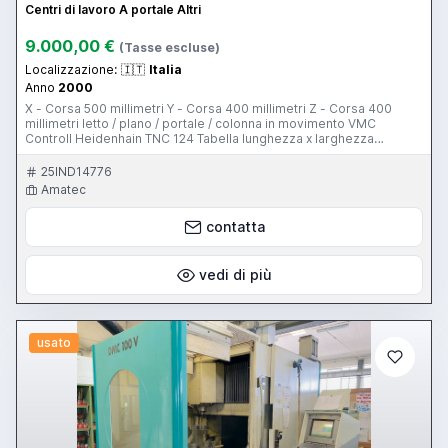
Centri di lavoro A portale Altri
9.000,00 €
(Tasse escluse)
Localizzazione:
🇮🇹
Italia
Anno
2000
X - Corsa 500 millimetri Y - Corsa 400 millimetri Z - Corsa 400
millimetri letto / plano / portale / colonna in movimento VMC
Controll Heidenhain TNC 124 Tabella lunghezza x larghezza
700x500 mm Carico tavola a 200 Kg Iso 40 Accensione del
mandrino / gamme 4500 Rpm Strumento ATC changerno ATC
25IND14776
Numero off controllato dell'asse 3 + 2 Usato TNC 124 2000
Amatec
contatta
vedi di più
usato