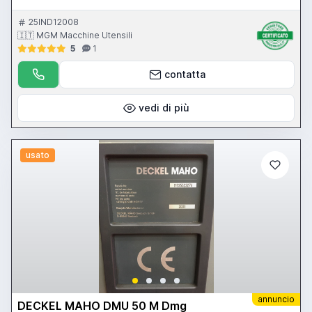
25IND12008
🇮🇹 MGM Macchine Utensili
5
1
contatta
vedi di più
usato
annuncio
DECKEL MAHO DMU 50 M Dmg