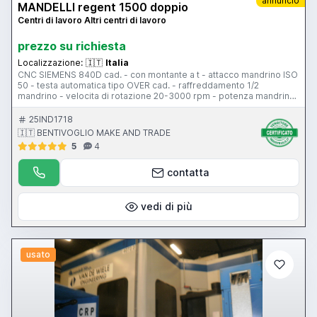
annuncio
MANDELLI regent 1500 doppio
Centri di lavoro Altri centri di lavoro
prezzo su richiesta
Localizzazione:
🇮🇹
Italia
CNC SIEMENS 840D cad. - con montante a t - attacco mandrino ISO
50 - testa automatica tipo OVER cad. - raffreddamento 1/2
mandrino - velocita di rotazione 20-3000 rpm - potenza mandrino
40 HP - dimensione pallet 1000 x 1000 mm - angolo di indexaggio
continuo - portata 3 ton. - cambio pallet n 10 - corsa asse X 2800
25IND1718
mm cad. - corsa asse Y 1500 mm cad. - corsa asse Z 1500 mm cad.
🇮🇹 BENTIVOGLIO MAKE AND TRADE
- tipo cambio utensili a catena - capacita magazzino utensili 120
5
4
posti cad. - evacuatore trucioli - lavora in non presidiato
contatta
vedi di più
usato