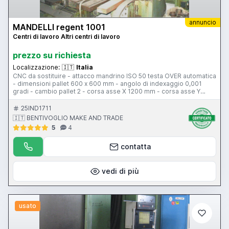
annuncio
MANDELLI regent 1001
Centri di lavoro Altri centri di lavoro
prezzo su richiesta
Localizzazione:
🇮🇹
Italia
CNC da sostituire - attacco mandrino ISO 50 testa OVER automatica
- dimensioni pallet 600 x 600 mm - angolo di indexaggio 0,001
gradi - cambio pallet 2 - corsa asse X 1200 mm - corsa asse Y
1000 mm montante - corsa asse Z 1000 mm - tipo guide asse X
piane - tipo guide asse Y piane - tipo guide asse Z piane - tipo
25IND1711
cambio utensili a braccio - capacita magazzino utensili 60 posti
🇮🇹 BENTIVOGLIO MAKE AND TRADE
5
4
contatta
vedi di più
usato