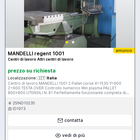
annuncio
MANDELLI regent 1001
Centri di lavoro Altri centri di lavoro
prezzo su richiesta
Localizzazione:
🇮🇹
Italia
Centro di lavoro MANDELLI 1001 2 Pallet corse X=1530 Y=900
Z=900 TESTA OVER Controllo numerico Win plasma PALLET
800x800 UTENSILI N. 61 Perfettamente funzionante completa di
cabina, campane e codoli.
25IND10235
ID1973
contatta
vedi di più