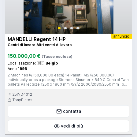
annuncio
MANDELLI Regent 14 HP
Centri di lavoro Altri centri di lavoro
150.000,00 €
(Tasse escluse)
Localizzazione:
🇧🇪
Belgio
Anno
1998
2 Machines (€150,000.00 each) 14 Pallet FMS (€50,000.00)
Individually or as a package Siemens Sinumerik 840 C Control Twin
pallets Pallet Size 1250 x 1800 mm X/Y/Z 2000/2080/2550 mm Tool
taper ISO 50 Max job swing 3200 mm Max job height 2500 mm Max
weight on table 10,000 kgs No. of tools 250 Renisahw probe Tool
25IND4012
breakage control ISO options
TonyPintos
contatta
vedi di più