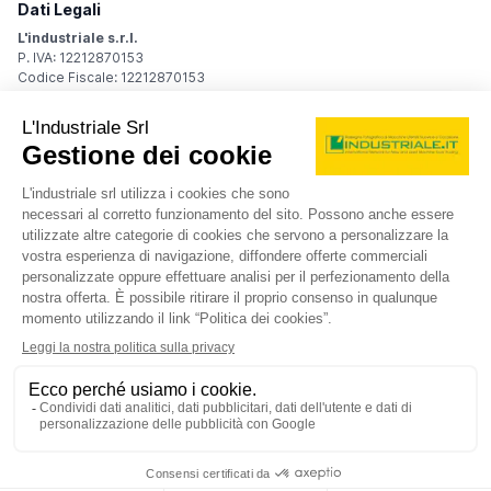
Dati Legali
L'industriale s.r.l.
P. IVA: 12212870153
Codice Fiscale: 12212870153
Sede Legale
Via Carlo Dolci, 32
20148 Milano (MI)
Italy
Registro Imprese
Iscrizione R.I.: 12212870153
REA: MI-1539011
Capitale sociale: Euro 10.400,00 i.v.
Contatti
info@industriale.it
PEC:
industriale@pec.industriale.it
02 8969 3116
© 2026 L'industriale s.r.l. - Tutti i diritti riservati
Informativa privacy - Cookie
|
Condizioni di navigazione
|