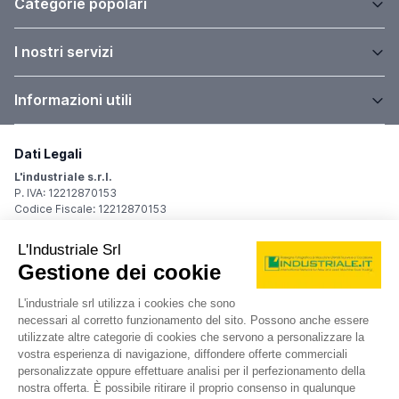
Categorie popolari
I nostri servizi
Informazioni utili
Dati Legali
L'industriale s.r.l.
P. IVA: 12212870153
Codice Fiscale: 12212870153
Sede Legale
Via Carlo Dolci, 32
20148 Milano (MI)
Italy
Registro Imprese
Iscrizione R.I.: 12212870153
REA: MI-1539011
Capitale sociale: Euro 10.400,00 i.v.