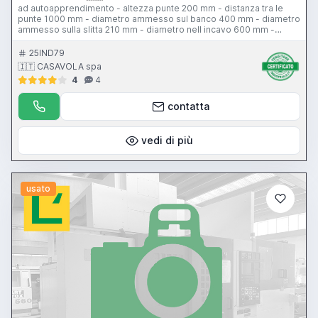
ad autoapprendimento - altezza punte 200 mm - distanza tra le
punte 1000 mm - diametro ammesso sul banco 400 mm - diametro
ammesso sulla slitta 210 mm - diametro nell incavo 600 mm -
passaggio barra 52 mm - 3 gamme – velocità mandrino da 0 a
2300 giri/min - 7,5 hp - torretta 4 posizioni - avanzamento di lavoro
25IND79
0-3000 mm/min - avanzamento rapido 5000 mm/min - unita di
🇮🇹 CASAVOLA spa
governo Fagor
4
4
contatta
vedi di più
usato