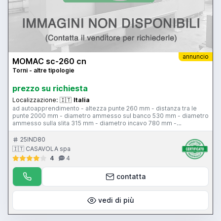
annuncio
MOMAC sc-260 cn
Torni - altre tipologie
prezzo su richiesta
Localizzazione:
🇮🇹
Italia
ad autoapprendimento - altezza punte 260 mm - distanza tra le
punte 2000 mm - diametro ammesso sul banco 530 mm - diametro
ammesso sulla slita 315 mm - diametro incavo 780 mm -
passaggio barra 78 mm - velocità mandrino 3 gamme 0-1700 giri
al minuto - 10.0 Hp - torretta automatica 8 posizioni Baruffaldi BSV-
25IND80
N120-8-25 – unità di governo Fagor 800 T
🇮🇹 CASAVOLA spa
4
4
contatta
vedi di più