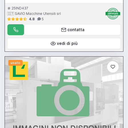
25IND437
🇮🇹 SAVIO Macchine Utensili srl
4.8
5
contatta
vedi di più
usato