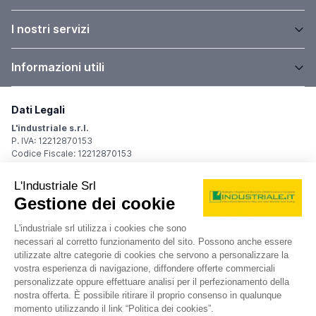
I nostri servizi
Informazioni utili
Dati Legali
L'industriale s.r.l.
P. IVA: 12212870153
Codice Fiscale: 12212870153
Sede Legale
Via Carlo Dolci, 32
20148 Milano (MI)
Italy
Registro Imprese
Iscrizione R.I.: 12212870153
REA: MI-1539011
Capitale sociale: Euro 10.400,00 i.v.