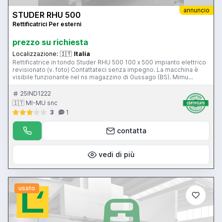
annuncio
STUDER RHU 500
Rettificatrici Per esterni
prezzo su richiesta
Localizzazione:
🇮🇹
Italia
Rettificatrice in tondo Studer RHU 500 100 x 500 impianto elettrico
revisionato (v. foto) Contattateci senza impegno. La macchina è
visibile funzionante nel ns magazzino di Gussago (BS). Mimu
Macchine Utensili Rundschleifmaschine Cylindrical grinding
machine Rectifieuse cylindrique
25IND1222
🇮🇹 MI-MU snc
3
1
contatta
vedi di più
usato