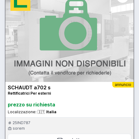
annuncio
SCHAUDT a702 s
Rettificatrici Per esterni
prezzo su richiesta
Localizzazione:
🇮🇹
Italia
25IND787
sorem