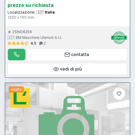
prezzo su richiesta
Localizzazione:
🇮🇹
Italia
1200 x 160 mm.
25IND6256
🇮🇹 BM Macchine Utensili S.r.l.
4.5
2
contatta
vedi di più
usato