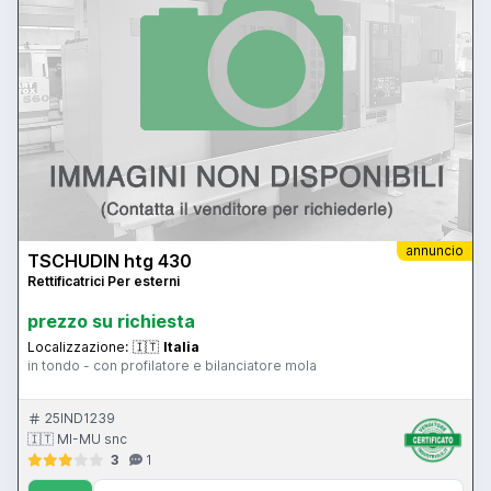
annuncio
TSCHUDIN htg 430
Rettificatrici Per esterni
prezzo su richiesta
Localizzazione:
🇮🇹
Italia
in tondo - con profilatore e bilanciatore mola
25IND1239
🇮🇹 MI-MU snc
3
1