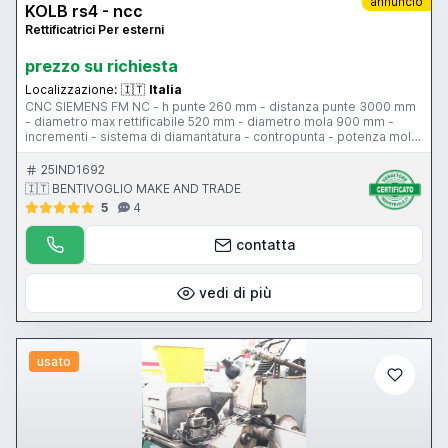
annuncio
KOLB rs4 - ncc
Rettificatrici Per esterni
prezzo su richiesta
Localizzazione:
🇮🇹
Italia
CNC SIEMENS FM NC - h punte 260 mm - distanza punte 3000 mm
- diametro max rettificabile 520 mm - diametro mola 900 mm -
incrementi - sistema di diamantatura - contropunta - potenza mola
18 kw
25IND1692
🇮🇹 BENTIVOGLIO MAKE AND TRADE
5
4
contatta
vedi di più
usato