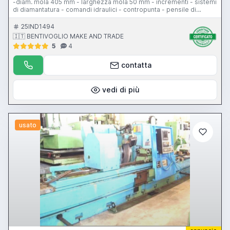
-diam. mola 405 mm - larghezza mola 50 mm - incrementi - sistemi
di diamantatura - comandi idraulici - contropunta - pensile di
comando - depuratore a tessuto - protezione antinfortunistica -
MARPOSS ZE2
25IND1494
🇮🇹 BENTIVOGLIO MAKE AND TRADE
5
4
contatta
vedi di più
usato