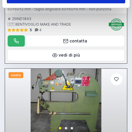
universale - taglio tondo 28 mm - taglio quadro 25 mm - scantona
60x60x2 mm - taglio angolare 60x60x6 mm - non punzona
25IND1843
🇮🇹 BENTIVOGLIO MAKE AND TRADE
5
4
contatta
vedi di più
usato