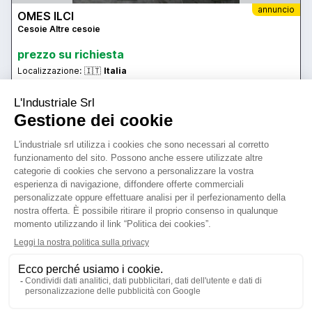
annuncio
OMES ILCI
Cesoie Altre cesoie
prezzo su richiesta
Localizzazione:
🇮🇹
Italia
SPESSORE 4 MM
25IND5690
mtt
contatta
vedi di più
usato