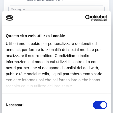
Vedi scheda venditore
Messaggio
Questo sito web utilizza i cookie
Nome o azienda
Utilizziamo i cookie per personalizzare contenuti ed
annunci, per fornire funzionalità dei social media e per
analizzare il nostro traffico. Condividiamo inoltre
Telefono
informazioni sul modo in cui utilizzi il nostro sito con i
nostri partner che si occupano di analisi dei dati web,
Email
pubblicità e social media, i quali potrebbero combinarle
Ho letto e accetto l’informativa sulla privacy
con altre informazioni che hai fornito loro o che hanno
Ho letto e accetto
Condizioni di navigazione
*
(v1)
raccolto dal tuo utilizzo dei loro servizi.
Ho letto e accetto
Condizioni generali di contratto
*
(v1)
Invia messaggio
Selezione
Necessari
Vedi numero di telefono
del
consenso
Questo sito è protetto da reCAPTCHA pertanto si applicano le