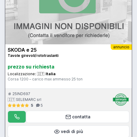
annuncio
SKODA e 25
Tavole girevoli/rototraslanti
prezzo su richiesta
Localizzazione:
🇮🇹
Italia
Corsa 1200 – carico max ammesso 25 ton
25IND697
🇮🇹 SELEMARC srl
5
5
contatta
vedi di più