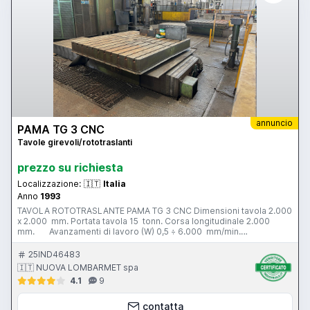
annuncio
PAMA TG 3 CNC
Tavole girevoli/rototraslanti
prezzo su richiesta
Localizzazione:
🇮🇹
Italia
Anno
1993
TAVOLA ROTOTRASLANTE PAMA TG 3 CNC Dimensioni tavola 2.000
x 2.000 mm. Portata tavola 15 tonn. Corsa longitudinale 2.000
mm. Avanzamenti di lavoro (W) 0,5 ÷ 6.000 mm/min.
Avanzamenti rapidi (W) 10.000 mm/min. Velocita’ di rotazione di
lavoro (B) 0,001 ÷ 2 g/min. Velocita’ di rotazione rapida (B) 2 g/min.
25IND46483
Potenza totale installata 20 kw. Peso totale 10,5 tonn. Anno di
🇮🇹 NUOVA LOMBARMET spa
costruzione 1993 Completa di: - vite a sfere - doppio pignone -
4.1
9
idrostatica - soffietti metallici
contatta