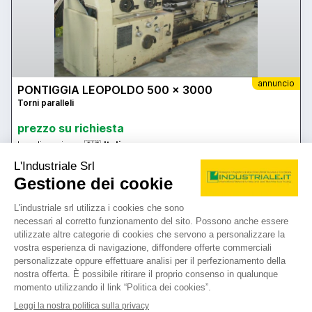
annuncio
PONTIGGIA LEOPOLDO 500 x 3000
Torni paralleli
prezzo su richiesta
Localizzazione:
🇮🇹
Italia
h punte 500 mm - distanza punte 3500 mm . diametro tornibile sul
carro 660 mm - mandrino 510 mm - velocita di rotazione 2,8-266
rpm - passaggio barra 105 mm - torretta tipo F - rapido
longitudinale - rapido trasversale - comandi sul carro - larghezza
bancale 700 mm - contropunta - attacco contropunta c.m. 6 -
25IND1882
lunette - protezione antinfortunistica
🇮🇹 BENTIVOGLIO MAKE AND TRADE
5
4
contatta
vedi di più