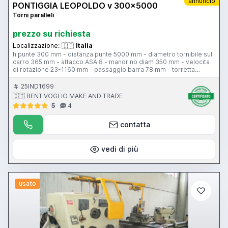
annuncio
PONTIGGIA LEOPOLDO v 300x5000
Torni paralleli
prezzo su richiesta
Localizzazione:
🇮🇹
Italia
h punte 300 mm - distanza punte 5000 mm - diametro tornibile sul
carro 365 mm - attacco ASA 8 - mandrino diam 350 mm - velocita
di rotazione 23-1160 mm - passaggio barra 78 mm - torretta
IMPERO tipo C - rapido longitudinale - comando sul carro -
larghezza bancale 430 mm - contropunta - attacco contropunta
25IND1699
c.m. - piattaforma - lunette - protezione antinfotunistica
🇮🇹 BENTIVOGLIO MAKE AND TRADE
5
4
contatta
vedi di più
usato