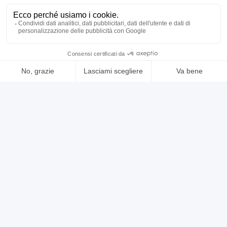
usato
annuncio
PONTIGGIA LEOPOLDO nh 450
Torni paralleli
prezzo su richiesta
Localizzazione:
🇮🇹
Italia
visualizzato ELBO 3 assi - bancale monolitico - h punte 450 mm -
distanza punte 4000 mm - diametro tornibile sul carro 620 mm -
passaggio barra 110 mm - torretta - rapido longitudinale - rapido
trasversale - comandi sul carro - larghezza bancale 620 mm -
contropunta - attacco contropunta c.m. 6 - piattaforma diametro
25IND1885
800 mm - protezione antinfortunistica
🇮🇹 BENTIVOGLIO MAKE AND TRADE
5
4